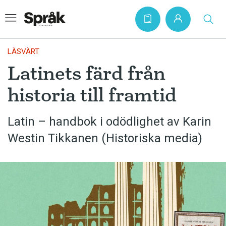
LÄSVÄRT
Latinets färd från
Hem
historia till framtid
Artiklar
Krönikor
Latin – handbok i odödlighet av Karin
Westin Tikkanen (Historiska media)
Språkfrågor
Skrivtips
Bokrecensioner
Kviss
Podden