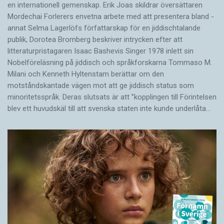
en internationell gemenskap. Erik Joas skildrar översättaren
Morde­chai Forlerers envetna arbete med att presentera bland ­
annat Selma Lagerlöfs författarskap för en jiddisch­talande
publik, Dorotea Bromberg beskriver intrycken efter att
litteraturpristagaren Isaac Bashevis Singer 1978 inlett sin
Nobelföreläsning på jiddisch och språkforskarna Tommaso M.
Milani och Kenneth Hyltenstam berättar om den
motståndskantade vägen mot att ge jiddisch status som
minoritetsspråk. Deras slutsats är att ”kopplingen till Förintelsen
blev ett huvud­skäl till att svenska staten inte kunde underlåta…