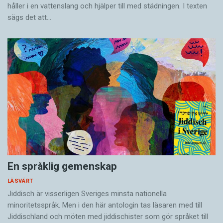
håller i en vatten­slang och hjälper till med städningen. I ­texten
sägs det att…
En språklig gemenskap
LÄSVÄRT
Jiddisch är visserligen Sveriges minsta nationella
minoritetsspråk. Men i den här antologin tas läsaren med till
Jiddischland och möten med jiddischister som gör språket till