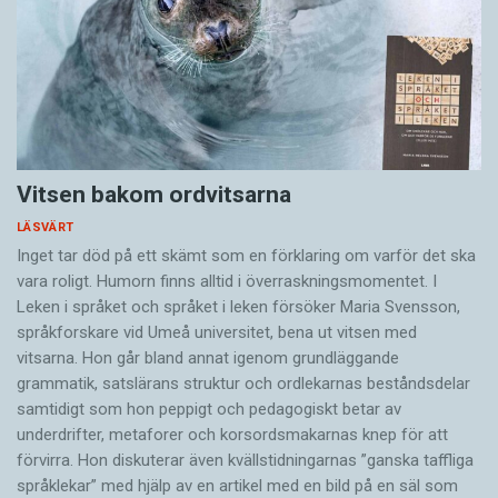
Vitsen bakom ordvitsarna
LÄSVÄRT
Inget tar död på ett skämt som en förklaring om varför det ska
vara roligt. Humorn finns alltid i överrask­ningsmomentet. I
Leken i språket och språket i leken för­söker Maria Svensson,
språkforskare vid Umeå universitet, bena ut vitsen med
vitsarna. Hon går bland annat igenom grundläggande
grammatik, satslärans struktur och ord­lekarnas beståndsdelar
samtidigt som hon peppigt och pedagogiskt betar av
underdrifter, meta­forer och korsords­makarnas knep för att
förvirra. Hon diskuterar även ­kvällstidningarnas ”ganska taffliga
språklekar” med hjälp av en artikel med en bild på en säl som