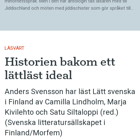
minoritetsspråk. Men i den här antologin tas läsaren med till
Jiddischland och möten med jiddischister som gör språket till…
LÄSVÄRT
Historien bakom ett
lättläst ideal
Anders Svensson har läst Lätt svenska
i Finland av Camilla Lindholm, Marja
Kivilehto och Satu Siltaloppi (red.)
(Svenska litteratur­sällskapet i
Finland/Morfem)