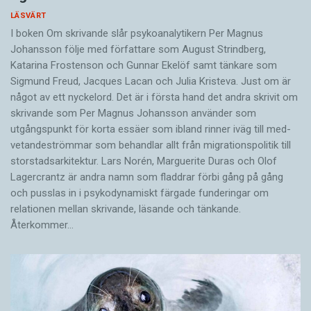
LÄSVÄRT
I boken Om skrivande slår psykoanalytikern Per Magnus
Johansson följe med författare som August Strindberg,
Katarina Frostenson och Gunnar Ekelöf samt tänkare som
Sigmund Freud, Jacques Lacan och Julia Kristeva. Just om är
något av ett nyckelord. Det är i första hand det andra skrivit om
skrivande som Per Magnus Johansson använder som
utgångspunkt för korta essäer som ibland rinner iväg till med­
vetandeströmmar som behandlar allt från migrationspolitik till
storstadsarkitektur. Lars Norén, Marguerite Duras och Olof
Lagercrantz är andra namn som fladdrar förbi gång på gång
och pusslas in i psykodynamiskt färgade funderingar om
relationen mellan skrivande, läsande och tänkande.
Återkommer…