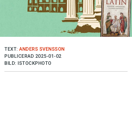
Anmäl till språkpolisen
Föreslå nyord
Annonsera
Prenumerera
Läs Språktidningen digitalt
TEXT:
ANDERS SVENSSON
PUBLICERAD 2025-01-02
Press
BILD: ISTOCKPHOTO