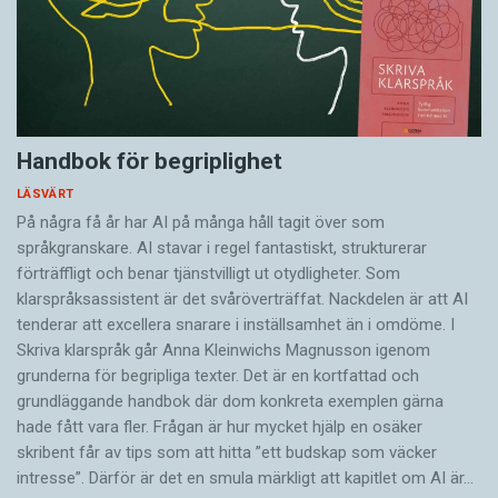
Handbok för begriplighet
LÄSVÄRT
På några få år har AI på många håll tagit över som
språkgranskare. AI stavar i regel fantastiskt, strukturerar
förträffligt och benar tjänstvilligt ut otydligheter. Som
klarspråksassistent är det svår­överträffat. Nack­delen är att AI
tenderar att excellera snarare i inställsamhet än i omdöme. I
Skriva klarspråk går Anna Kleinwichs Magnusson igenom
grunderna för begripliga texter. Det är en kortfattad och
grundläggande handbok där dom konkreta exemplen gärna
hade fått vara fler. Frågan är hur mycket hjälp en osäker
skribent får av tips som att hitta ”ett budskap som väcker
intresse”. Därför är det en smula märkligt att kapitlet om AI är…