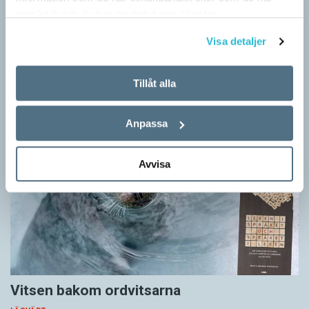
samlat in när du har använt deras tjänster.
LÄSVÄRT
I boken Om skrivande slår psykoanalytikern Per Magnus
Visa detaljer
Johansson följe med författare som August Strindberg,
Katarina Frostenson och Gunnar Ekelöf samt tänkare som
Tillåt alla
Sigmund Freud,…
Anpassa
Avvisa
Vitsen bakom ordvitsarna