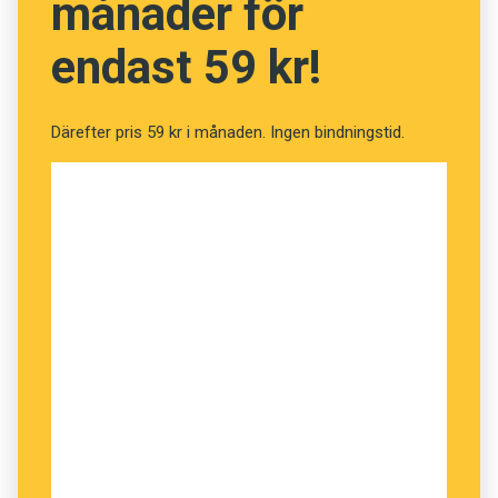
månader för
att skriva akademiska avhandlingar på svenska.
endast 59 kr!
Innan dess var det latin som gällde. Och det var
så sent som 1807 som svenskan tog över som
undervisningsspråk i skolan. ­Därefter ­minskade
Därefter pris 59 kr i månaden. Ingen bindningstid.
språkets betydelse gradvis med färre
lektionstimmar på schemat. När 1905 års
läroverks­reform genomfördes inrättades en
sexårig realskola helt utan undervisning i latin.
I
Latin – handbok i odödlighet
skildrar Karin
Westin Tikkanen, docent i latin, språkets
uppkomst och utveckling. Det är alltså ett
skeende som har sina ­rötter i romarrikets
uppgång men där latinet överlevde dess fall.
Hon beskriver latinet som odödligt – ett
språkligt inflytande som ”nästan varit för