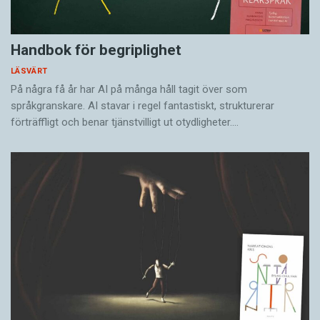
Handbok för begriplighet
LÄSVÄRT
På några få år har AI på många håll tagit över som
språkgranskare. AI stavar i regel fantastiskt, strukturerar
förträffligt och benar tjänstvilligt ut otydligheter.…