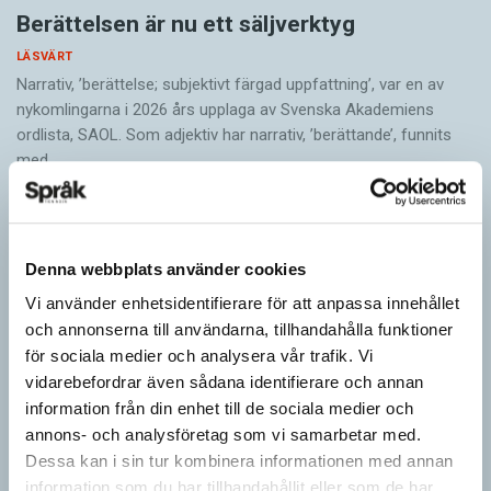
Berättelsen är nu ett säljverktyg
LÄSVÄRT
Narrativ, ’berättelse; subjektivt färgad uppfattning’, var en av
nykomlingarna i 2026 års upplaga av Svenska Akademiens
ordlista, SAOL. Som adjektiv har narrativ, ’berättande’, funnits
med…
Denna webbplats använder cookies
Vi använder enhetsidentifierare för att anpassa innehållet
och annonserna till användarna, tillhandahålla funktioner
för sociala medier och analysera vår trafik. Vi
vidarebefordrar även sådana identifierare och annan
information från din enhet till de sociala medier och
annons- och analysföretag som vi samarbetar med.
Dessa kan i sin tur kombinera informationen med annan
Egna tankar om andras skrivande
information som du har tillhandahållit eller som de har