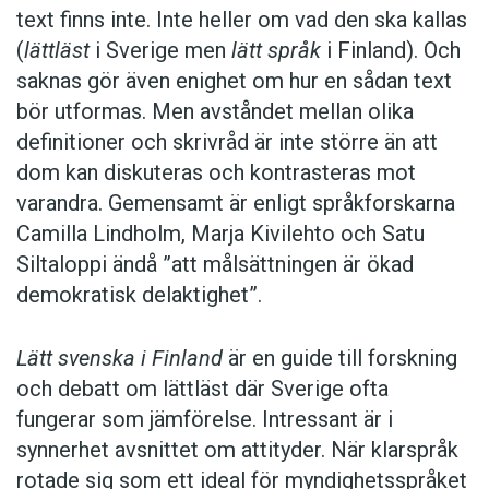
text finns inte. Inte heller om vad den ska kallas
(
lättläst
i Sverige men
lätt språk
i Finland). Och
saknas gör även enighet om hur en sådan text
bör utformas. Men avståndet mellan olika
definitioner och skrivråd är inte större än att
dom kan diskuteras och kontrasteras mot
varandra. Gemensamt är enligt språkforskarna
Camilla Lindholm, Marja Kivilehto och Satu
Siltaloppi ändå ”att målsättningen är ökad
demokratisk delaktighet”.
Lätt svenska i Finland
är en guide till forskning
och debatt om lättläst där ­Sverige ofta
fungerar som jämförelse. ­Intressant är i
synnerhet ­avsnittet om attityder. När klar­språk
rotade sig som ett ideal för myndighetsspråket