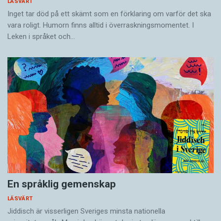
LÄSVÄRT
Inget tar död på ett skämt som en förklaring om varför det ska
vara roligt. Humorn finns alltid i överrask­ningsmomentet. I
Leken i språket och…
En språklig gemenskap
LÄSVÄRT
Jiddisch är visserligen Sveriges minsta nationella