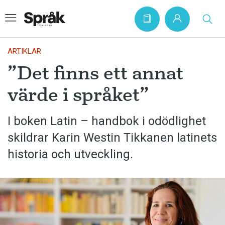
ARTIKLAR
”Det finns ett annat
Hem
värde i språket”
Artiklar
Krönikor
I boken Latin – handbok i odödlighet
skildrar Karin Westin Tikkanen latinets
Språkfrågor
historia och utveckling.
Skrivtips
Bokrecensioner
Kviss
Podden