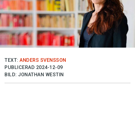
Anmäl till språkpolisen
Föreslå nyord
Annonsera
Prenumerera
Läs Språktidningen digitalt
Press
TEXT:
ANDERS SVENSSON
PUBLICERAD 2024-12-09
BILD: JONATHAN WESTIN