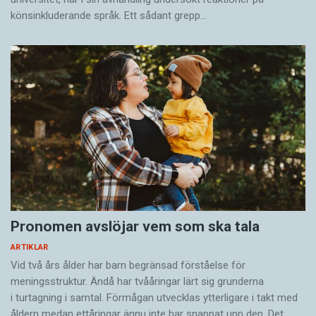
könsinkluderande språk. Ett sådant grepp…
Pronomen avslöjar vem som ska tala
ARTIKLAR
Vid två års ålder har barn begränsad förståelse för
meningsstruktur. Ändå har tvååringar lärt sig grunderna
i turtagning i samtal. Förmågan utvecklas ytterligare i takt med
åldern medan ettåringar ännu inte har snappat upp den. Det