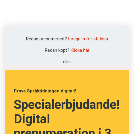
Det här innehållet kräver att du accepterar cookies.
Redan prenumerant?
Logga in för att läsa
I NYA BOKEN
­
Latin – handbok i ­odödlighet
skildrar Karin Westin Tikkanen, författare och
Redan köpt?
Klicka här
Hantera cookie-inställningar
docent i latin, det latinska språkets historia. Det
eller
är en berättelse om bland annat romarrikets
uppgång och fall, kristendomens utbredning
och reformationen samt om latinet som bärare
av litteratur, bildning och vetenskap. Hon
Prova Språktidningen digitalt!
konstaterar att latinet visserligen är ett dött
Specialerbjudande!
språk – men i vår del av världen har det ändå en
Digital
speciell ställning som hon beskriver som en
form av odödlighet.
prenumeration i 3