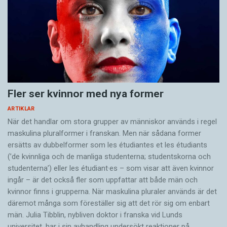
Fler ser kvinnor med nya former
ARTIKLAR
När det handlar om stora grupper av människor används i regel
maskulina pluralformer i franskan. Men när sådana ­former
ersätts av dubbel­former som les étudiantes et les étudiants
(’de kvinnliga och de manliga studenterna; studentskorna och
studenterna’) eller les étudiant·es – som visar att även kvinnor
ingår – är det också fler som uppfattar att både män och
kvinnor finns i grupperna. När maskulina pluraler används är det
där­emot många som föreställer sig att det rör sig om enbart
män. Julia Tibblin, nybliven doktor i franska vid Lunds
universitet, har i sin avhandling undersökt reaktioner på