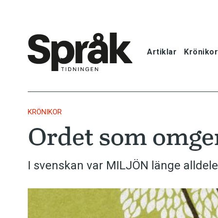
Artiklar
Krönikor
Hem
Artiklar
KRÖNIKOR
Ordet som omger
Krönikor
Språkfrågor
I svenskan var MILJÖN länge alldel
Skrivtips
Bokrecensi