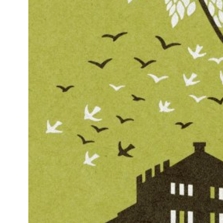
Kviss
Podden
Anmäl till 
Föreslå nyo
Annonsera
Prenumerer
Läs Språkti
Press