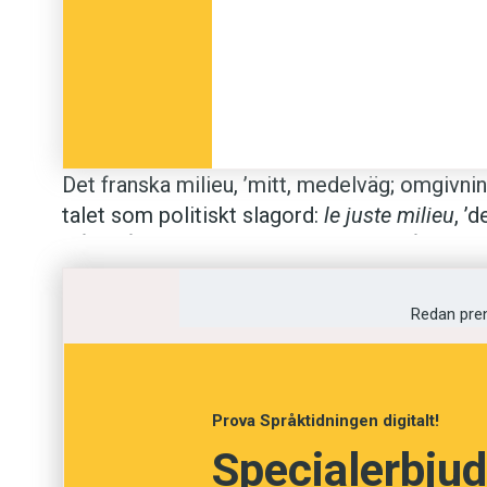
Det franska milieu, ’mitt, medelväg; omgivnin
talet som politiskt slagord:
le juste milieu
, ’
Några årtionden senare blev
milieu
något av 
franske konst- och litteraturkritikern Hippol
milieu
var en av de tre huvudkrafter som påve
Redan pre
kulturhistorien. Med
milieu
menade Taine klim
villkor.
Prova Språktidningen digitalt!
Ordet började därefter användas i svenskan 
Specialerbjud
förhållanden; samhälls-, verksamhetskrets’, 