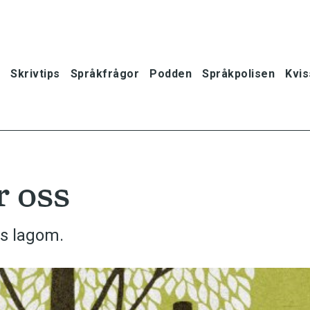
Skrivtips
Språkfrågor
Podden
Språkpolisen
Kvis
 oss
es lagom.
oner