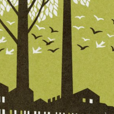
språkpolisen
rd
a
dningen digitalt