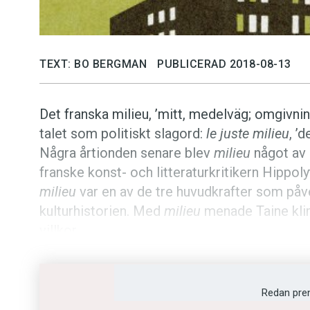
TEXT: BO BERGMAN
PUBLICERAD 2018-08-13
Det franska milieu, ’mitt, medelväg; omgivnin
talet som politiskt slagord:
le juste milieu
, ’
Några årtionden senare blev
milieu
något av 
franske konst- och litteraturkritikern Hippol
milieu
var en av de tre huvudkrafter som påve
kulturhistorien. Med
milieu
menade Taine klim
villkor.
Ordet började därefter användas i svenskan 
förhållanden; samhälls-, verksamhetskrets’, 
Redan pre