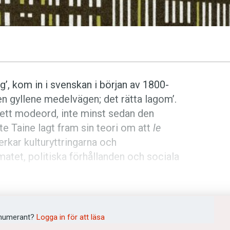
g’, kom in i svenskan i början av 1800-
den gyllene medelvägen; det rätta lagom’.
ett modeord, inte minst sedan den
yte Taine lagt fram sin teori om att
le
rkar kulturyttringarna och
atet, politiska förhållanden och sociala
med betydelser som ’omgivning, yttre
länge med bibehållen fransk stavning.
numerant?
Logga in för att läsa