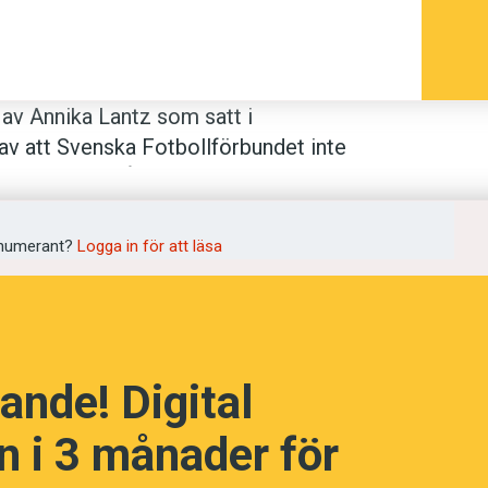
 av Annika Lantz som satt i
 av att Svenska Fotbollförbundet inte
ingde för att fråga om det där icke-
tt hon kunde låta mer professionell i sin
. Jag vet inte vad som hände sedan, men
numerant?
Logga in för att läsa
n och varje gång jag nämner foge-s blir
ande! Digital
lan orden i en sammansättning. Det
 i 3 månader för
ationer det förekommer – varför säger
en
trosbekännelse
?
Sondotter
men