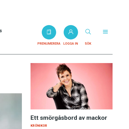
s
PRENUMERERA
LOGGA IN
SÖK
Ett smörgåsbord av mackor
KRÖNIKOR