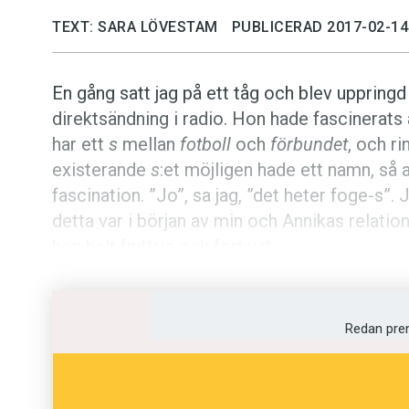
TEXT: SARA LÖVESTAM
PUBLICERAD 2017-02-14
En gång satt jag på ett tåg och blev uppringd
direktsändning i radio. Hon hade fascinerats
har ett
s
mellan
fotboll
och
förbundet
, och r
existerande
s
:et möjligen hade ett namn, så a
fascination. ”Jo”, sa jag, ”det heter foge-s”
detta var i början av min och Annikas relatio
hon helt fnittrig och förtjust.
Vad är foge-
s
?
Redan pre
Foge-
s
är alltså det lilla
s
:et som kommer mel
råder en viss mystik kring exakt i vilka situ
man
armbåge
men
armslängd
?
Trofasthet
m