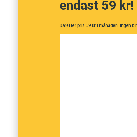
endast 59 kr!
brorsdotter
?
Ett bra ställe att leta på om man jagar foge-
s
Därefter pris 59 kr i månaden. Ingen bi
ord. Då hamnar
s
:et oftast mellan de två ord
en lastbil blir
lastbilschaufför
, inte
lastsbilch
julgransfot
och inte
julsgranfot
. Viggo Kann
6/11 visar också att foge-
s
:et oftare förek
som tillhör, eller är en del av, förledet. ”
Bordt
bordets ben”. En regel som bara hjälper oss nä
vi
sondotter
och
brorsdotter
utan att dottern 
med.
Foge-
s
är på så vis som russin: ofta kan man
det, men så tar man en macka och får plötsli
munnen (beroende på hur man ser på foge-
s