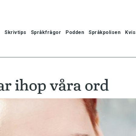
Skrivtips
Språkfrågor
Podden
Språkpolisen
Kvis
r ihop våra ord
oner