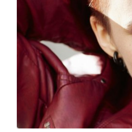
Kviss
Podden
Anmäl till 
Föreslå nyo
Annonsera
Prenumerer
Läs Språkti
Press