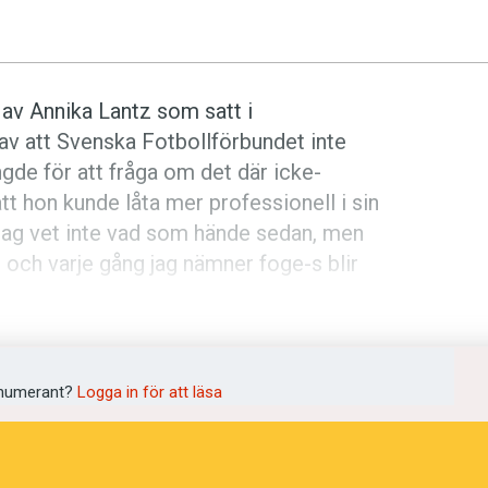
 av Annika Lantz som satt i
 av att Svenska Fotbollförbundet inte
ingde för att fråga om det där icke-
tt hon kunde låta mer professionell i sin
. Jag vet inte vad som hände sedan, men
n och varje gång jag nämner foge-s blir
numerant?
Logga in för att läsa
lan orden i en sammansättning. Det
ationer det förekommer – varför säger
en
trosbekännelse
?
Sondotter
men