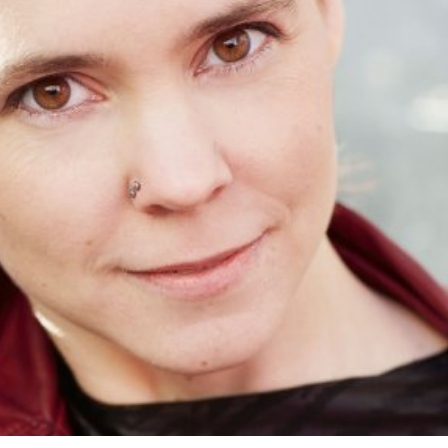
språkpolisen
rd
a
dningen digitalt