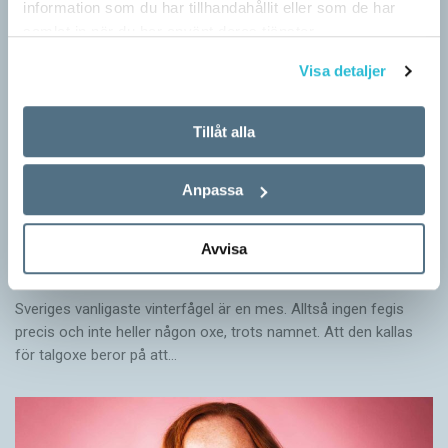
information som du har tillhandahållit eller som de har
samlat in när du har använt deras tjänster.
Visa detaljer
Tillåt alla
Anpassa
Avvisa
Mesen är ingen fegis
KRÖNIKOR
Sveriges vanligaste vinterfågel är en mes. Alltså ingen fegis
precis och inte heller någon oxe, trots namnet. Att den kallas
för talgoxe beror på att…