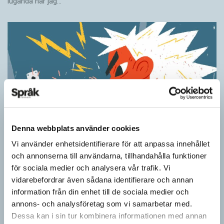
luganda när jag…
Denna webbplats använder cookies
Vi använder enhetsidentifierare för att anpassa innehållet
Ordens umgänge avslöjar betydelsen
och annonserna till användarna, tillhandahålla funktioner
KRÖNIKOR
för sociala medier och analysera vår trafik. Vi
”Du kan begripa ett ord genom att titta på vilka det umgås med”
vidarebefordrar även sådana identifierare och annan
– ungefär så sa den brittiske språkvetaren John Rupert Firth
information från din enhet till de sociala medier och
(1890–1960) om…
annons- och analysföretag som vi samarbetar med.
Dessa kan i sin tur kombinera informationen med annan