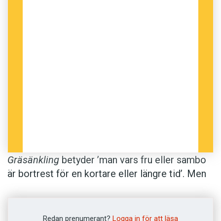
Gräsänkling
betyder ’man vars fru eller sambo
är bortrest för en kortare eller längre tid’. Men
enligt J.E. Rietz
Svenskt dialektlexikon
(1862–
67), har ordet tidigare betecknat ”gift man
under tiden då hustrun efter ett barns födelse
Redan prenumerant?
Logga in för att läsa