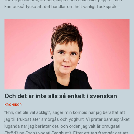
kan också tycka att det handlar om helt vanligt fackspråk.…
Och det är inte alls så enkelt i svenskan
KRÖNIKOR
”Ehh, det blir väl äckligt”, säger min kompis när jag berättat att
jag till frukost äter smörgås och yoghurt. Vi pratar bantuspråket
luganda när jag berättar det, och orden jag valt är omugaati
(’bröd’) ne (’och’) yogati (’yoghurt’). Efter ett tag framgår det att