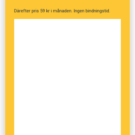
Därefter pris 59 kr i månaden. Ingen bindningstid.
Tyskan använder numera i stället
Strohwitwe
,
vilket ordagrant betyder ’halmänka’. Det ska
enligt vissa ordforskare syfta på att kvinnan
under en period lämnades ensam i sänghalmen.
Bo Bergman är medarbetare i Sydsvenskan och
författare.