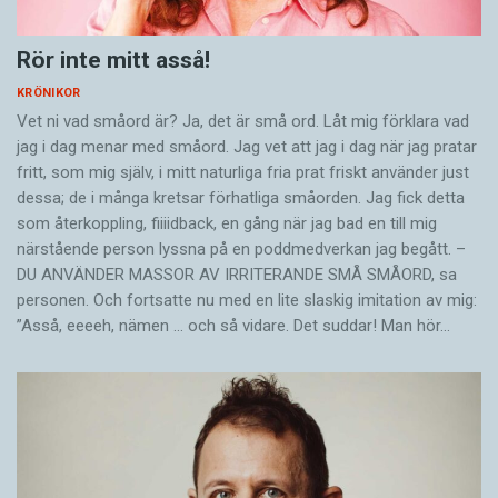
Rör inte mitt asså!
KRÖNIKOR
Vet ni vad småord är? Ja, det är små ord. Låt mig förklara vad
jag i dag menar med småord. Jag vet att jag i dag när jag pratar
fritt, som mig själv, i mitt naturliga fria prat friskt använder just
dessa; de i många kretsar förhatliga småorden. Jag fick detta
som återkoppling, fiiiidback, en gång när jag bad en till mig
närstående person lyssna på en poddmedverkan jag begått. –
DU ANVÄNDER MASSOR AV IRRITERANDE SMÅ SMÅORD, sa
personen. Och fortsatte nu med en lite slaskig imitation av mig:
”Asså, eeeeh, nämen … och så vidare. Det suddar! Man hör…