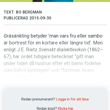
Anmäl till språkpolisen
Föreslå nyord
TEXT: BO BERGMAN
PUBLICERAD 2015-09-30
Annonsera
Prenumerera
Gräsänkling
betyder ’man vars fru eller sambo
Läs Språktidningen digitalt
är bortrest för en kortare eller längre tid’. Men
Press
enligt J.E. Rietz
Svenskt dialektlexikon
(1862–
67), har ordet tidigare betecknat ”gift man
under tiden då hustrun efter ett barns födelse
icke blifvit kyrktagen” och ”fästman, hvars
fästmö dött”.
Gräsänkling
är en maskulinbildning till
gräsänka
, ’kvinna vars man är tillfälligt bortrest’.
Redan prenumerant?
Logga in för att läsa
I dialekt har
gräsänka
också betecknat ogift
Redan köpt?
Klicka här