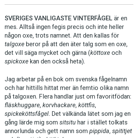
SVERIGES VANLIGASTE VINTERFÅGEL
är en
mes. Alltså ingen fegis precis och inte heller
någon oxe, trots namnet. Att den kallas för
talgoxe
beror på att den äter talg som en oxe,
det vill säga mycket och gärna (
köttoxe
och
spickoxe
kan den också heta).
Jag arbetar på en bok om svenska fågelnamn
och har hittills hittat mer än femtio olika namn
på talgoxen. Flera handlar just om favoritfödan:
fläskhuggare
,
korvhackare
,
köttfis
,
spickeköttsfågel
. Det välkända lätet som jag en
gång lärde mig som
sitsitu
har i stället tolkats
annorlunda och gett namn som
pippida
,
spititjet