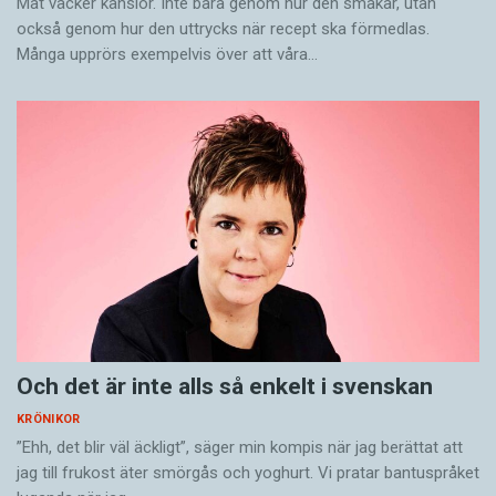
Mat väcker känslor. Inte bara genom hur den smakar, utan
också genom hur den uttrycks när recept ska förmedlas.
Många upprörs exempelvis över att våra…
Och det är inte alls så enkelt i svenskan
KRÖNIKOR
”Ehh, det blir väl äckligt”, säger min kompis när jag berättat att
jag till frukost äter smörgås och yoghurt. Vi pratar bantuspråket