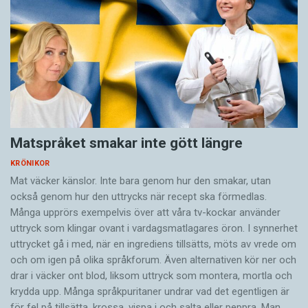
Matspråket smakar inte gött längre
KRÖNIKOR
Mat väcker känslor. Inte bara genom hur den smakar, utan
också genom hur den uttrycks när recept ska förmedlas.
Många upprörs exempelvis över att våra tv-kockar använder
uttryck som klingar ovant i vardagsmatlagares öron. I synnerhet
uttrycket gå i med, när en ingrediens tillsätts, möts av vrede om
och om igen på olika språkforum. Även alternativen kör ner och
drar i väcker ont blod, liksom uttryck som montera, mortla och
krydda upp. Många språkpuritaner undrar vad det egentligen är
för fel på tillsätta, krossa, vispa i och salta eller peppra. Man