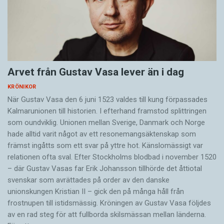
Arvet från Gustav Vasa lever än i dag
KRÖNIKOR
När Gustav Vasa den 6 juni 1523 ­valdes till kung förpassades
Kalmar­unionen till historien. I efterhand framstod splittringen
som ound­viklig. ­Unionen ­mellan Sverige, Danmark och ­Norge
hade alltid varit något av ett resonemangs­äkten­skap som
främst ingåtts som ett svar på yttre hot. ­Känslomässigt var
rela­tionen ofta sval. Efter Stockholms blodbad i novem­ber 1520
– där Gustav ­Vasas far Erik ­Johans­son tillhörde det åttiotal
svenskar som avrättades på order av den danske
unionskungen Kristian II – gick den på många håll från
frostnupen till istidsmässig. Kröningen av Gustav Vasa följdes
av en rad steg för att fullborda skilsmässan mellan länderna.