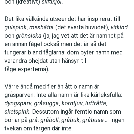
och (kreativt)
skitikjol
.
Det lika välkända utseendet har inspirerat till
gulspink
,
meshätta
(det svarta huvudet),
vitkind
och
grönsiska
(ja, jag vet att det är namnet på
en ­annan fågel också men det är så det
fungerar bland fåglarna: dom byter namn med
var­andra ohejdat utan hänsyn till
fågelexperterna).
Värre ändå med fler än åttio namn är
gråsparven. Inte alla namn är lika kärleks­fulla:
dyngsparv
,
gråsugga
,
korntjuv
,
luftråtta
,
sketspink
. Dessutom ingår femtio namn som
börjar på
grå
:
gråboll
,
gråbuk
,
gråbuse
… Ingen
tvekan om färgen där inte.