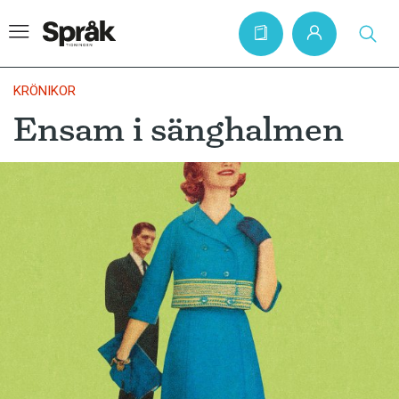
KRÖNIKOR
Ensam i sänghalmen
Hem
Artiklar
Krönikor
Språkfrågor
Skrivtips
Bokrecensioner
Kviss
Podden