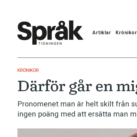
Artiklar
Krönikor
Hem
Artiklar
KRÖNIKOR
Därför går en mi
Krönikor
Språkfrågor
Pronomenet man är helt skilt från s
ingen poäng med att ersätta man m
Skrivtips
Bokrecensi