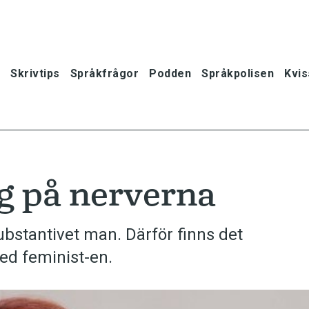
Skrivtips
Språkfrågor
Podden
Språkpolisen
Kvis
g på nerverna
ubstantivet man. Därför finns det
ed feminist-en.
oner