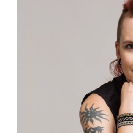
Kviss
Podden
Anmäl till 
Föreslå nyo
Annonsera
Prenumerer
Läs Språkti
Press