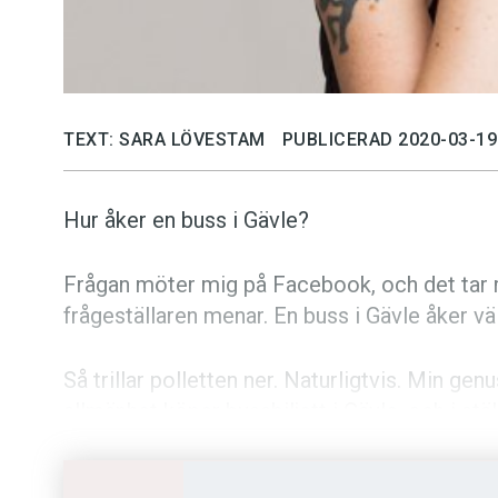
TEXT: SARA LÖVESTAM
PUBLICERAD 2020-03-19
Hur åker en buss i Gävle?
Frågan möter mig på Facebook, och det tar m
frågeställaren menar. En buss i Gävle åker vä
Så trillar polletten ner. Naturligtvis. Min g
allmänhet köper bussbiljett i Gävle, och i stäl
Jag mötte fenomenet ”feminist-
en
” för för