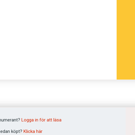
ngen för 99 kronor.
ig en stund att förstå vad
l som alla andra bussar?
numerant?
Logga in för att läsa
enusmedvetna vän undrar hur en människa i
edan köpt?
Klicka här