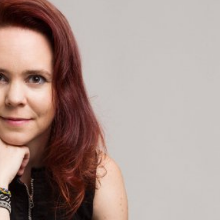
språkpolisen
rd
a
dningen digitalt