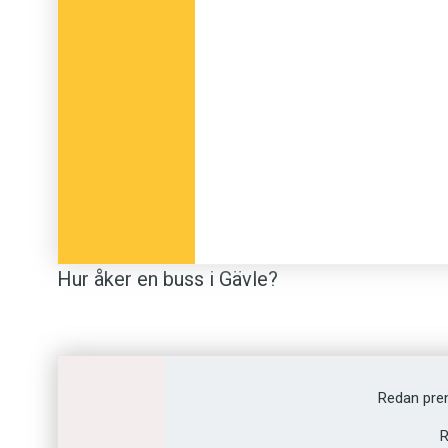
Prenumerera! Pröva 2 nummer av Språktidni
Hur åker en buss i Gävle?
Frågan möter mig på Facebook, och det tar m
frågeställaren menar. En buss i Gävle åker vä
Redan pre
Så trillar polletten ner. Naturligtvis. Min g
R