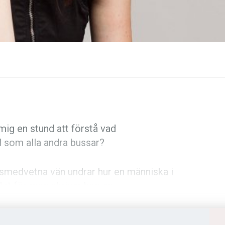
ig en stund att förstå vad
l som alla andra bussar?
enusmedvetna vän undrar hur en människa i
let för
man
skriver hon
en
.
sta gången runt 2008. Jag intervjuade då