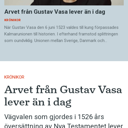
Arvet från Gustav Vasa lever än i dag
KRÖNIKOR
När Gustav Vasa den 6 juni 1523 ­valdes till kung förpassades
Kalmar­unionen till historien. I efterhand framstod splittringen
som ound­viklig. ­Unionen ­mellan Sverige, Danmark och…
KRÖNIKOR
Arvet från Gustav Vasa
lever än i dag
Vägvalen som gjordes i 1526 års
översättning av Nya Testamentet lever