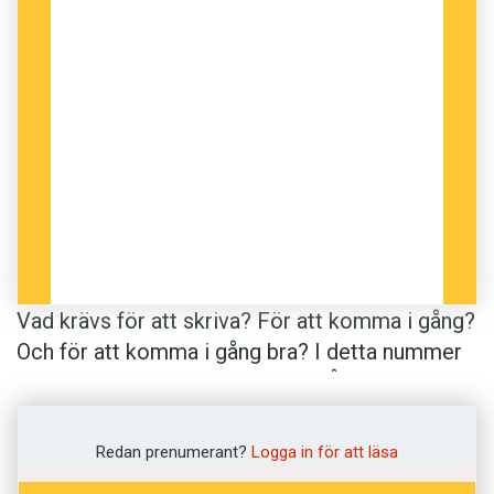
Twitterenkät.
Vad sätter fart på ditt skrivande?
Men som framgår av diagrammet ovan, tycks
Vad krävs för att skriva? För att komma i gång?
deadline vara bästa drivkraften.
Och för att komma i gång bra? I detta nummer
berättar författaren och läkaren Åsa Nilsonne
om ”lurviga musor” (ja, så skriver vi
musa
i
plural). Hon tar hunden till hjälp i sitt
Redan prenumerant?
Logga in för att läsa
författarskap: ”Jag har alltid skrivit bättre med