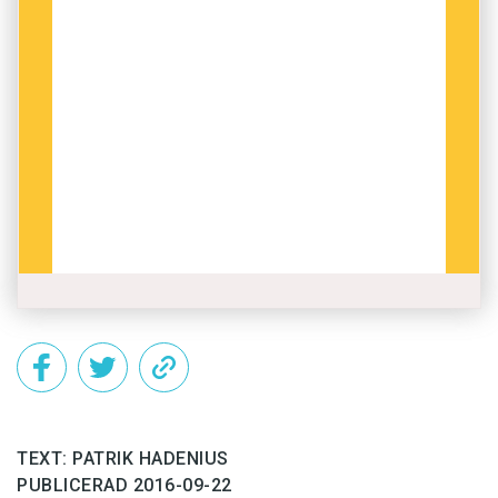
Twitterenkät.
Vad sätter fart på ditt skrivande?
Men som framgår av diagrammet ovan, tycks
deadline vara bästa drivkraften.
TEXT: PATRIK HADENIUS
PUBLICERAD 2016-09-22