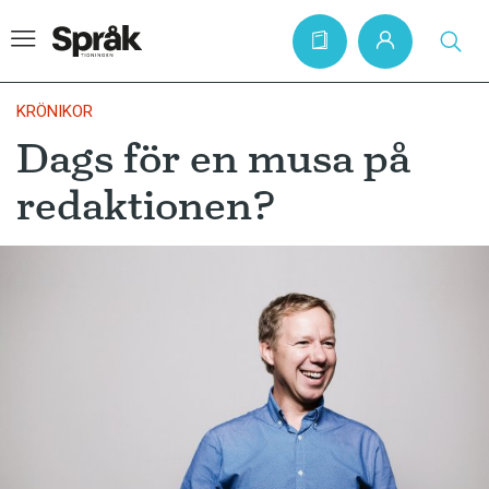
KRÖNIKOR
Dags för en musa på
Hem
redaktionen?
Artiklar
Krönikor
Språkfrågor
Skrivtips
Bokrecensioner
Kviss
Podden