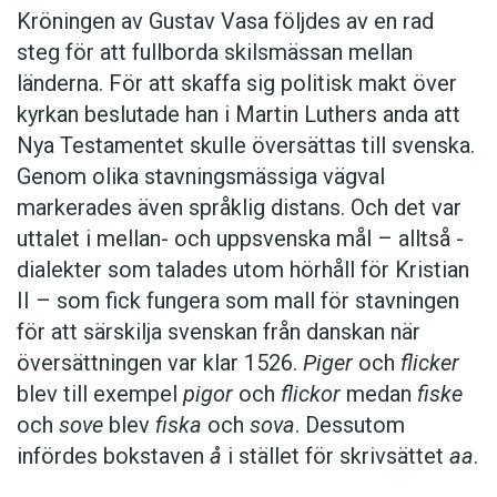
Kröningen av Gustav Vasa följdes av en rad
steg för att fullborda skilsmässan mellan
länderna. För att skaffa sig politisk makt över
kyrkan beslutade han i Martin Luthers anda att
Nya Testamentet skulle översättas till svenska.
Genom olika stavningsmässiga vägval
markerades även språklig distans. Och det var
uttalet i mellan- och uppsvenska mål – alltså ­
dialekter som talades utom hörhåll för Kristian
II – som fick fungera som mall för stavningen
för att särskilja svenskan från danskan när
översättningen var klar 1526.
Piger
och
flicker
blev till exempel
pigor
och
flickor
medan
fiske
och
sove
blev
fiska
och
sova
. Dessutom
infördes bokstaven
å
i stället för skrivsättet
aa
.