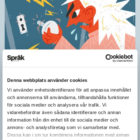
Ordens umgänge avslöjar betydelsen
KRÖNIKOR
Denna webbplats använder cookies
”Du kan begripa ett ord genom att titta på vilka det umgås med”
– ungefär så sa den brittiske språkvetaren John Rupert Firth
Vi använder enhetsidentifierare för att anpassa innehållet
(1890–1960) om…
och annonserna till användarna, tillhandahålla funktioner
för sociala medier och analysera vår trafik. Vi
vidarebefordrar även sådana identifierare och annan
information från din enhet till de sociala medier och
annons- och analysföretag som vi samarbetar med.
Dessa kan i sin tur kombinera informationen med annan