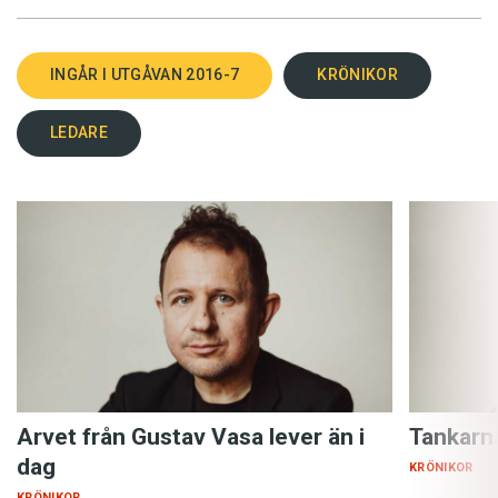
INGÅR I UTGÅVAN 2016-7
KRÖNIKOR
LEDARE
Arvet från Gustav Vasa lever än i
Tankarn
dag
KRÖNIKOR
KRÖNIKOR