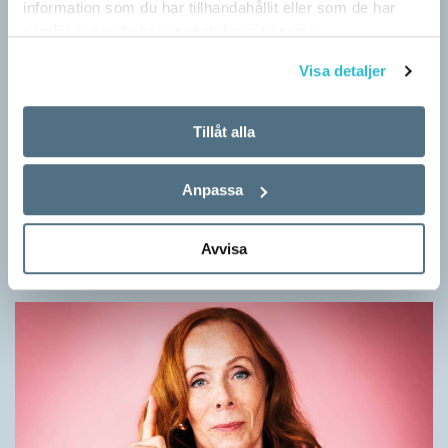
information som du har tillhandahållit eller som de har
samlat in när du har använt deras tjänster.
Visa detaljer
Tillåt alla
Mesen är ingen fegis
Anpassa
KRÖNIKOR
Sveriges vanligaste vinterfågel är en mes. Alltså ingen fegis
precis och inte heller någon oxe, trots namnet. Att den kallas
Avvisa
för talgoxe beror på att…