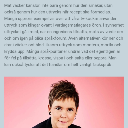
Mat väcker känslor. Inte bara genom hur den smakar, utan
också genom hur den uttrycks när recept ska förmedlas.
Många upprörs exempelvis över att våra tv-kockar använder
uttryck som klingar ovant i vardagsmatlagares öron. I synnerhet
uttrycket gå i med, när en ingrediens tillsätts, möts av vrede om
och om igen på olika språkforum. Även alternativen kör ner och
drar i väcker ont blod, liksom uttryck som montera, mortla och
krydda upp. Många språkpuritaner undrar vad det egentligen är
för fel på tillsätta, krossa, vispa i och salta eller peppra. Man
kan också tycka att det handlar om helt vanligt fackspråk.…