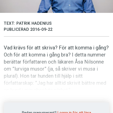
Anmäl till språkpolisen
Föreslå nyord
Annonsera
TEXT: PATRIK HADENIUS
PUBLICERAD 2016-09-22
Prenumerera
Läs Språktidningen digitalt
Vad krävs för att skriva? För att komma i gång?
Press
Och för att komma i gång bra? I detta nummer
berättar författaren och läkaren Åsa Nilsonne
om ”lurviga musor” (ja, så skriver vi
musa
i
plural). Hon tar hunden till hjälp i sitt
författarskap: ”Jag har alltid skrivit bättre med
en hund i min absoluta närhet.”
I höstens första avsnitt av
litteraturprogrammet Babel berättade
Redan prenumerant?
Logga in för att läsa