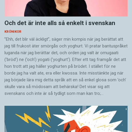
Och det är inte alls så enkelt i svenskan
KRÖNIKOR
”Ehh, det blir väl äckligt”, säger min kompis när jag berättat att
jag till frukost äter smörgås och yoghurt. Vi pratar bantuspråket
luganda när jag berättar det, och orden jag valt är omugaati
(’bröd’) ne (’och’) yogati (’yoghurt’). Efter ett tag framgår det att
hon trott att jag häller yoghurten på brödet. I stället för ne
borde jag ha valt ate, era eller kwossa. Inte misstänkte jag när
jag började lära mig detta språk att en så enkel glosa som ’och’
skulle vara så mödosam att behärska! Det visar sig att
svenskans och inte är så tydligt som man kan tro;…