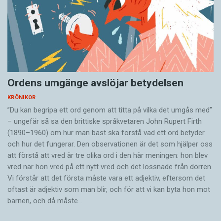
Ordens umgänge avslöjar betydelsen
KRÖNIKOR
”Du kan begripa ett ord genom att titta på vilka det umgås med”
– ungefär så sa den brittiske språkvetaren John Rupert Firth
(1890–1960) om hur man bäst ska förstå vad ett ord betyder
och hur det fungerar. Den ­observationen är det som hjälper oss
att förstå att vred är tre olika ord i den här meningen: hon blev
vred när hon vred på ett nytt vred och det lossnade från dörren.
Vi förstår att det första måste vara ett adjektiv, eftersom det
oftast är adjektiv som man blir, och för att vi kan byta hon mot
barnen, och då måste…