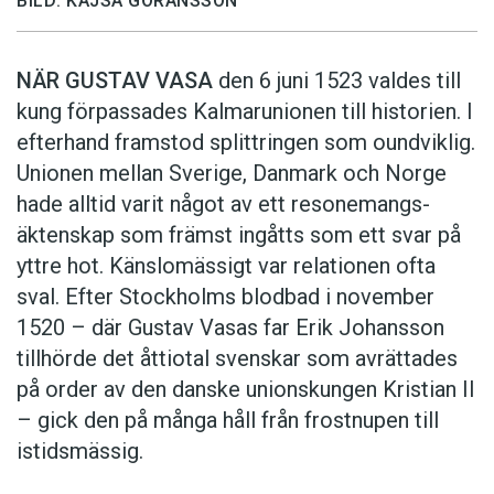
BILD: KAJSA GÖRANSSON
NÄR GUSTAV VASA
den 6 juni 1523 ­valdes till
kung förpassades Kalmar­unionen till historien. I
efterhand framstod splittringen som ound­viklig.
­Unionen ­mellan Sverige, Danmark och ­Norge
hade alltid varit något av ett resonemangs­
äkten­skap som främst ingåtts som ett svar på
yttre hot. ­Känslomässigt var rela­tionen ofta
sval. Efter Stockholms blodbad i novem­ber
1520 – där Gustav ­Vasas far Erik ­Johans­son
tillhörde det åttiotal svenskar som avrättades
på order av den danske unionskungen Kristian II
– gick den på många håll från frostnupen till
istidsmässig.