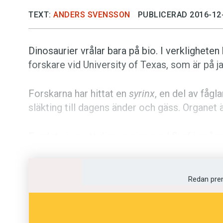
TEXT:
ANDERS SVENSSON
PUBLICERAD 2016-12
Dinosaurier vrålar bara på bio. I verklighete
forskare vid University of Texas, som är på ja
Forskarna har hittat en
syrinx
, en del av fågl
släkting till dagens änder och gäss. Organet 
Fyndet visar att dinosaurier med flygförmåga, 
inte vrålade med vidöppna käftar. I stället tr
– med stängd mun. Man tror att förmågan att ge
människor, under en många miljoner år lång u
Redan pre