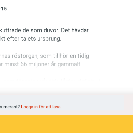
-15
n kuttrade de som duvor. Det hävdar
kt efter talets ursprung.
arnas röstorgan, som tillhör en tidig
är minst 66 miljoner år gammalt.
som föregick vår tids fåglar, definitivt
os de alltså ha kuttrat ungefär som duvor
 ifrån sig läten har gått från fåglar till
tveckling.
numerant?
Logga in för att läsa