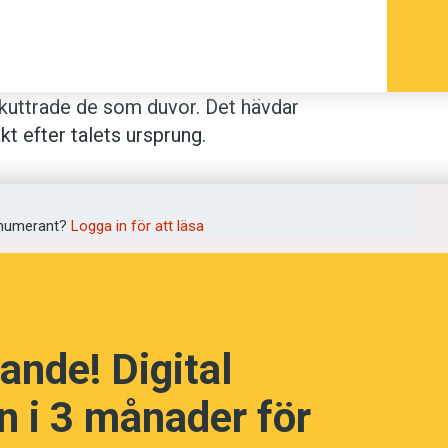
n kuttrade de som duvor. Det hävdar
kt efter talets ursprung.
arnas röstorgan, som tillhör en tidig
är minst 66 miljoner år gammalt.
numerant?
Logga in för att läsa
som föregick vår tids fåglar, definitivt
os de alltså ha kuttrat ungefär som duvor
 ifrån sig läten har gått från fåglar till
ande! Digital
tveckling.
 i 3 månader för