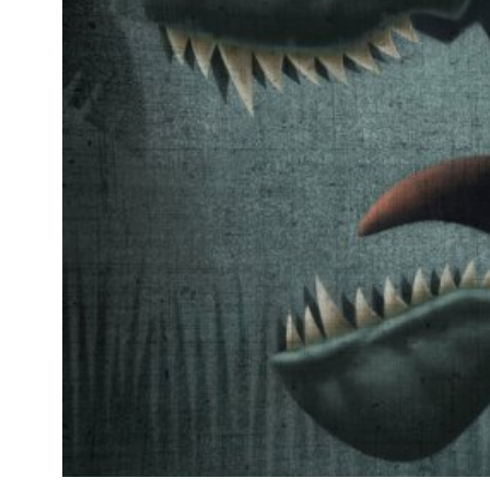
Kviss
Podden
Anmäl till 
Föreslå nyo
Annonsera
Prenumerer
Läs Språkti
Press