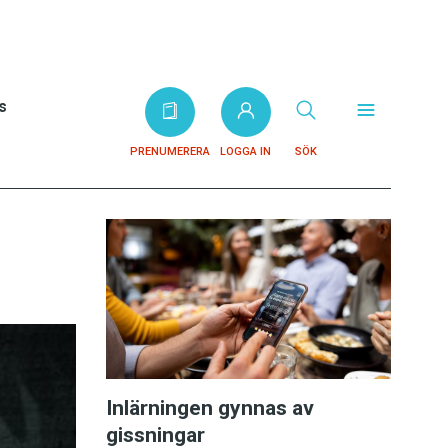
s
PRENUMERERA
LOGGA IN
SÖK
Inlärningen gynnas av
gissningar