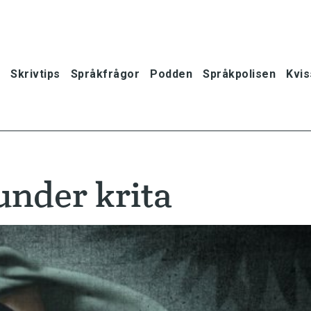
Skrivtips
Språkfrågor
Podden
Språkpolisen
Kvis
under krita
oner