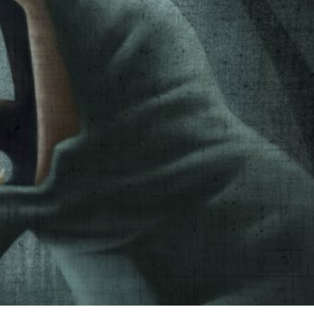
språkpolisen
rd
a
dningen digitalt