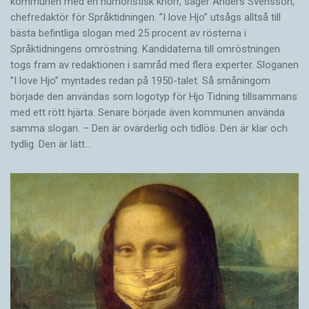
kommunen med en humoristisk knorr, säger Anders Svensson,
chefredaktör för Språktidningen. ”I love Hjo” utsågs alltså till
bästa befintliga slogan med 25 procent av rösterna i
Språktidningens omröstning. Kandidaterna till omröstningen
togs fram av redaktionen i samråd med flera experter. Sloganen
”I love Hjo” myntades redan på 1950-talet. Så småningom
började den användas som logotyp för Hjo Tidning tillsammans
med ett rött hjärta. Senare började även kommunen använda
samma slogan. – Den är ovärderlig och tidlös. Den är klar och
tydlig. Den är lätt…