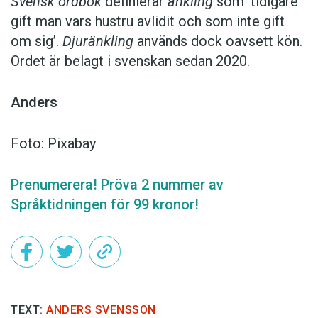
Svensk ordbok
definierar
änkling
som ’tidigare
gift man vars hustru av­lidit och som inte gift
om sig’.
Djuränkling
används dock oavsett kön.
Ordet är belagt i svenskan sedan 2020.
Anders
Foto: Pixabay
Prenumerera! Pröva 2 nummer av
Språktidningen för 99 kronor!
TEXT:
ANDERS SVENSSON