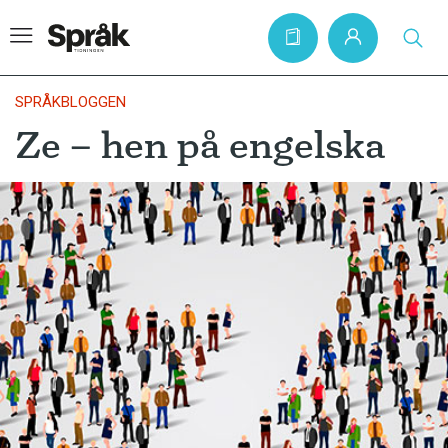
SPRÅKBLOGGEN
Ze – hen på engelska
Hem
Artiklar
Krönikor
Språkfrågor
Skrivtips
Bokrecensioner
Kviss
Podden