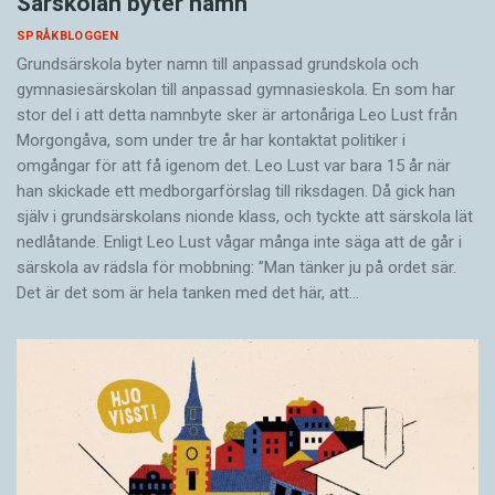
Särskolan byter namn
SPRÅKBLOGGEN
Grundsärskola byter namn till anpassad grundskola och
gymnasiesärskolan till anpassad gymnasieskola. En som har
stor del i att detta namnbyte sker är artonåriga Leo Lust från
Morgongåva, som under tre år har kontaktat politiker i
omgångar för att få igenom det. Leo Lust var bara 15 år när
han skickade ett medborgarförslag till riksdagen. Då gick han
själv i grundsärskolans nionde klass, och tyckte att särskola lät
nedlåtande. Enligt Leo Lust vågar många inte säga att de går i
särskola av rädsla för mobbning: ”Man tänker ju på ordet sär.
Det är det som är hela tanken med det här, att…