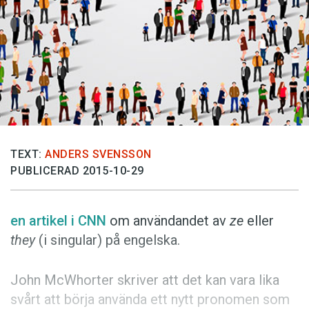
Anmäl till språkpolisen
Föreslå nyord
Annonsera
Prenumerera
Läs Språktidningen digitalt
Press
TEXT:
ANDERS SVENSSON
PUBLICERAD 2015-10-29
en artikel i CNN
om användandet av
ze
eller
they
(i singular) på engelska.
John McWhorter skriver att det kan vara lika
svårt att börja använda ett nytt pronomen som