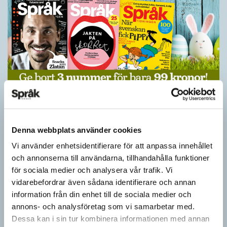
Ge bort Språktidningen till påsk!
SPRÅKBLOGGEN
Inför påsken har vi ett riktigt fint erbjudande. Just nu kan du ge
Denna webbplats använder cookies
bort 3 nummer av Språktidningen för bara 99 kronor! Du kan
Vi använder enhetsidentifierare för att anpassa innehållet
också…
och annonserna till användarna, tillhandahålla funktioner
för sociala medier och analysera vår trafik. Vi
vidarebefordrar även sådana identifierare och annan
information från din enhet till de sociala medier och
annons- och analysföretag som vi samarbetar med.
Dessa kan i sin tur kombinera informationen med annan