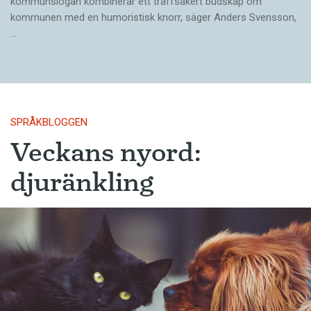
kommunslogan kombinerar ett träffsäkert budskap om
kommunen med en humoristisk knorr, säger Anders Svensson,
…
SPRÅKBLOGGEN
Veckans nyord:
djuränkling