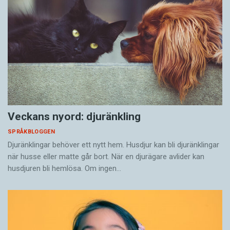
Veckans nyord: djuränkling
SPRÅKBLOGGEN
Djuränklingar behöver ett nytt hem. Husdjur kan bli djuränklingar
när husse eller matte går bort. När en djurägare avlider kan
husdjuren bli hemlösa. Om ingen…