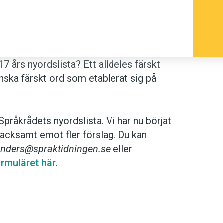
 års nyordslista? Ett alldeles färskt
anska färskt ord som etablerat sig på
pråkrådets nyordslista. Vi har nu börjat
tacksamt emot fler förslag. Du kan
nders@spraktidningen.se
eller
formuläret här
.