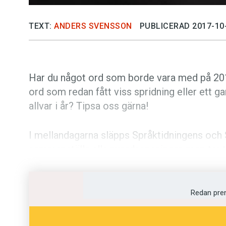
TEXT:
ANDERS SVENSSON
PUBLICERAD 2017-10
Har du något ord som borde vara med på 2017
ord som redan fått viss spridning eller ett g
allvar i år? Tipsa oss gärna!
I mellandagarna släpps Språktidningens och S
sammanställa alla nyordsspaningar, men tar 
skriva dina nyord i kommentarsfältet, mejla
a
nyord@sprakochfolkminnen.se
eller
fylla i 
Redan pre
Anders