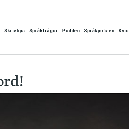
Skrivtips
Språkfrågor
Podden
Språkpolisen
Kvis
ord!
oner