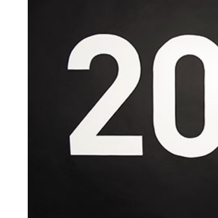
Kviss
Podden
Anmäl till 
Föreslå nyo
Annonsera
Prenumerer
Läs Språkti
Press