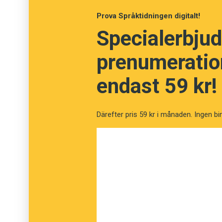
Foto: Istockphoto
Prova Språktidningen digitalt!
Specialerbjud
prenumeration
endast 59 kr!
Därefter pris 59 kr i månaden. Ingen bi