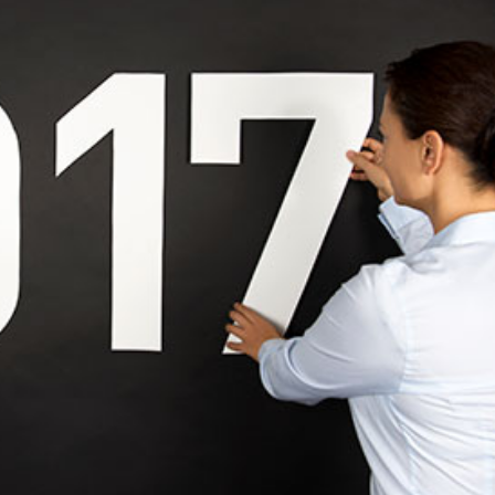
språkpolisen
rd
a
dningen digitalt