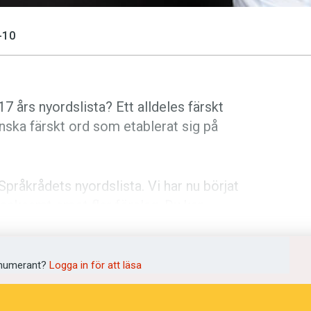
-10
 års nyordslista? Ett alldeles färskt
anska färskt ord som etablerat sig på
pråkrådets nyordslista. Vi har nu börjat
tacksamt emot fler förslag. Du kan
nders@spraktidningen.se
eller
formuläret här
.
numerant?
Logga in för att läsa