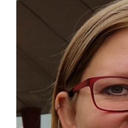
Kviss
Podden
Anmäl till 
Föreslå nyo
Annonsera
Prenumerer
Läs Språkti
Press