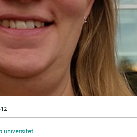
-12
 universitet
.