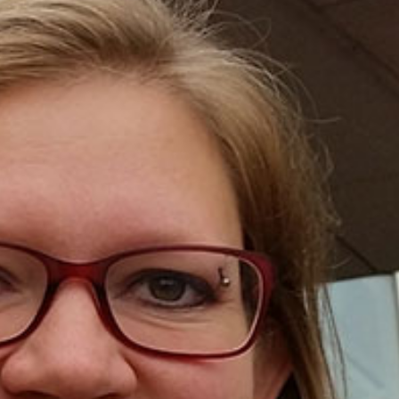
språkpolisen
rd
a
dningen digitalt