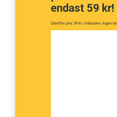
omgivningen och/eller erbjuda tekniska 
endast 59 kr!
Moa Wahlqvist har genomfört den första un
Därefter pris 59 kr i månaden. Ingen bi
syndroms hälsa. Resultaten är på flera sätt 
psykiska hälsan är sämre än hos den genomsn
hörsel bidrar till att minska tilliten till andra 
Negativt för personer med Ushers syndrom 
begränsade kännedomen om sjukdomen. Inte 
konsekvenser. Det är ett faktum som enligt
personers uppfattning om sig själva som ofö
Positiv inverkan på hälsan har cochleaimplan
kompenserar därför i viss mån för den förs
Moa Wahlqvist disputerar i morgon den 13 