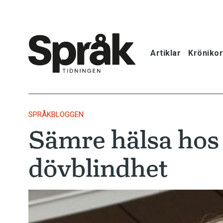
Artiklar
Krönikor
Hem
Artiklar
SPRÅKBLOGGEN
Sämre hälsa hos
Krönikor
dövblindhet
Språkfrågor
Skrivtips
Bokrecensi