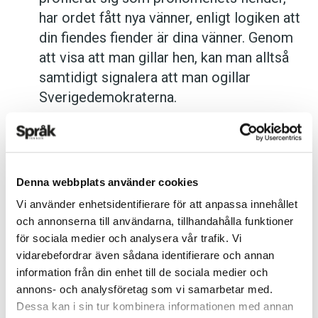
engelska ordet
hen
, avstavningar av ord som
har ordet fått nya vänner, enligt logiken att
hen-ne
,
Hen-rik
och
Hen-rietta
med mera. Jag
din fiendes fiender är dina vänner. Genom
har av tidsskäl bara granskat de 200 första
hen
-
att visa att man gillar hen, kan man alltså
träffarna för varje år, och sedan utgått från att
samtidigt signalera att man ogillar
en lika stor andel av resten av materialet skulle
Sverigedemokraterna.
vara äkta träffar respektive ”slaskträffar”. För
att kontrollera rimligheten i detta antagande har
Karin Milles resonemang har vissa
jag gjort stickprovskontroller i det övriga
beröringspunkter med Sven-Göran Malmgrens
materialet. Det finns alltså en viss felmarginal,
syn på
hen
. Han är professor i svenska vid
Denna webbplats använder cookies
men den påverkar inte den tydliga trend som
Göteborgs universitet och huvudredaktör för
Vi använder enhetsidentifierare för att anpassa innehållet
materialet visar. Därför väljer jag dock att i
Svenska Akademiens ordlista
. I en intervju, som
och annonserna till användarna, tillhandahålla funktioner
vissa fall inte ange exakta siffror.
ingår i
en uppsats skriven av elever vid
för sociala medier och analysera vår trafik. Vi
Blackebergs gymnasium
, kallar han
vidarebefordrar även sådana identifierare och annan
information från din enhet till de sociala medier och
Anders
pronomenet ”en fluga”. Sven-Göran Malmgren
annons- och analysföretag som vi samarbetar med.
anser att
hen
fyller en språklig lucka, men tror
Dessa kan i sin tur kombinera informationen med annan
att ordet kommer att ha försvunnit inom fem år.