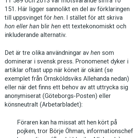
11 589 och 2013 var motsvarande siffra 10
sedan”.
151. Här ligger sannolikt en del av förklaringen
till uppsvinget för
hen
. I stället för att skriva
Hen
är heller inte bara en angelägenhet för de
hon eller han
blir
hen
ett textekonomiskt och
etablerade medierna. Pronomenet syns
inkluderande alternativ.
exempelvis flitigt i bloggar och andra sociala
medier, men har också dykt upp i
en dom från
Det är tre olika användningar av
hen
som
Hovrätten för Övre Norrland
, i
en annons från
dominerar i svensk press. Pronomenet dyker i
flygbolaget Norwegian
och i
skrivreglerna för
artiklar oftast upp när könet är okänt (se
kommunanställda i Boden
.
exemplet från Örnsköldsviks Allehanda nedan)
eller när det finns ett behov av att uttrycka sig
Även på nätet har den politiska färgen liten
anonymiserat (Göteborgs-Posten) eller
betydelse.
Hen
används i bloggar från höger till
könsneutralt (Arbetarbladet):
vänster – men med ett undantag. Bland
Sverigedemokraternas företrädare och
Föraren kan ha missat att hen kört på
sympatisörer är motståndet mot
hen
kompakt.
pojken, tror Börje Öhman, informationschef
Karin Milles skriver i Språkbruk att det kan vara