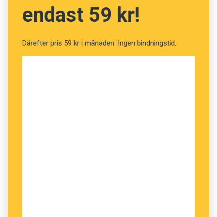
endast 59 kr!
Den efterföljande debatten präglades av starka
känslor. Somliga såg
hen
som ett steg på vägen
mot ökad jämställdhet, andra betraktade
Därefter pris 59 kr i månaden. Ingen bindningstid.
pronomenet som ett hot mot den traditionella
uppdelningen mellan manligt och kvinnligt.
Dagstidningarna intog i regel en restriktiv
hållning till
hen
. Eftersom pronomenet troddes
vara obekant för en stor del av läsekretsen
befarade många tidningar att skulle det kunna
hindra läsningen. Rekommendationen blev
därför att använda
hen
med omdöme.
Två år senare står det klart att medierna – som
ofta bidrar till att etablera ord – ändå har gått i