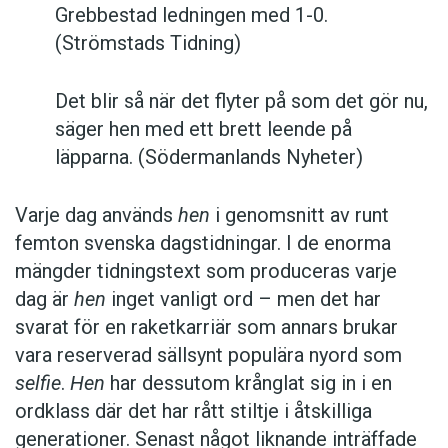
Göran Malmgren att det är sannolikt att
Grebbestad ledningen med 1-0.
användningen minskar.
Hen
skulle därmed åter
(Strömstads Tidning)
bli en angelägenhet för närmast sörjande.
Det blir så när det flyter på som det gör nu,
Den koppling Karin Milles gör mellan
hens
säger hen med ett brett leende på
utbredning och motstånd mot
läpparna. (Södermanlands Nyheter)
Sverigedemokraterna tycks gå hand i hand med
Sven-Göran Malmgrens syn där användningen
Varje dag används
hen
i genomsnitt av runt
av pronomenet kan ha ett egenvärde. Men det
femton svenska dagstidningar. I de enorma
finns en hel del i Språktidningens undersökning
mängder tidningstext som produceras varje
som faktiskt tyder på motsatsen. Under
dag är
hen
inget vanligt ord – men det har
”debattåret” 2012 gjorde många skribenter en
svarat för en raketkarriär som annars brukar
poäng av att använda
hen
. Den andelen har
vara reserverad sällsynt populära nyord som
minskat.
selfie
.
Hen
har dessutom krånglat sig in i en
ordklass där det har rått stiltje i åtskilliga
Hen
används i svensk press främst på de sätt
generationer. Senast något liknande inträffade