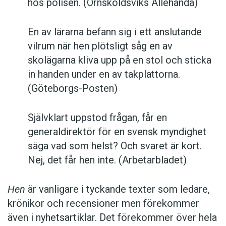
hos polisen. (Örnsköldsviks Allehanda)
en av förklaringarna till uppsvinget för
hen
:
En av lärarna befann sig i ett anslutande
De tyckte illa om ordet eftersom de
vilrum när hen plötsligt såg en av
upplever det som ett otillbörlig
skolägarna kliva upp på en stol och sticka
tvångsmässig vänsterfeministisk
in handen under en av takplattorna.
indoktrinering. Men i och med sin
(Göteborgs-Posten)
högerextrema politik har partiet blivit lite
av en Svarte Petter, ett parti de andra
partierna varken vill liera sig eller
Självklart uppstod frågan, får en
associeras med. Det här kan ha påverkat
generaldirektör för en svensk myndighet
opinionen till hens fördel. Då
säga vad som helst? Och svaret är kort.
Sverigedemokraterna så tydligt har
Nej, det får hen inte. (Arbetarbladet)
profilerat sig som pronomenets fiender,
har ordet fått nya vänner, enligt logiken att
Hen
är vanligare i tyckande texter som ledare,
din fiendes fiender är dina vänner. Genom
krönikor och recensioner men förekommer
att visa att man gillar hen, kan man alltså
även i nyhetsartiklar. Det förekommer över hela