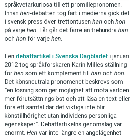
inkluderande alternativ.
språkvetarkuriosa till ett promillepronomen.
Innan
hen
-debatten tog fart i medierna gick det
Det är tre olika användningar av
hen
som
i svensk press över trettontusen
han
och
hon
dominerar i svensk press. Pronomenet dyker i
på varje
hen
. I år går det färre än trehundra
han
artiklar oftast upp när könet är okänt (se
och
hon
för varje
hen
.
exemplet från Örnsköldsviks Allehanda nedan)
eller när det finns ett behov av att uttrycka sig
I en
debattartikel i Svenska Dagbladet
i januari
anonymiserat (Göteborgs-Posten) eller
2012 tog språkforskaren Karin Milles ställning
könsneutralt (Arbetarbladet):
för
hen
som ett komplement till
han
och
hon
.
Det könsneutrala pronomenet beskrevs som
Föraren kan ha missat att hen kört på
”en lösning som ger möjlighet att möta världen
pojken, tror Börje Öhman, informationschef
mer förutsättningslöst och att läsa en text eller
hos polisen. (Örnsköldsviks Allehanda)
föra ett samtal där det viktiga inte blir
könstillhörighet utan individens personliga
egenskaper”. Debattartikelns genomslag var
En av lärarna befann sig i ett anslutande
enormt.
Hen
var inte längre en angelägenhet
vilrum när hen plötsligt såg en av