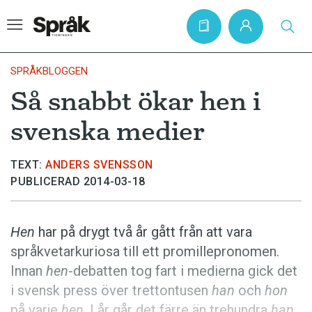
SPRÅKBLOGGEN
Så snabbt ökar hen i
Hem
svenska medier
Artiklar
Krönikor
TEXT:
ANDERS SVENSSON
PUBLICERAD 2014-03-18
Språkfrågor
Skrivtips
Hen
har på drygt två år gått från att vara
Bokrecensioner
språkvetarkuriosa till ett promillepronomen.
Kviss
Innan
hen
-debatten tog fart i medierna gick det
i svensk press över trettontusen
han
och
hon
Podden
på varje
hen
. I år går det färre än trehundra
han