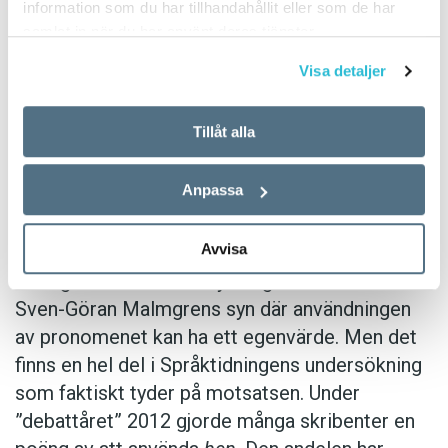
information som du har tillhandahållit eller som de har
Anledningen är att många användare i dag gör
samlat in när du har använt deras tjänster.
en tydlig poäng av att skriva
hen
. När den
Visa detaljer
markeringen förlorar sin tjusning anser Sven-
Göran Malmgren att det är sannolikt att
Tillåt alla
användningen minskar.
Hen
skulle därmed åter
bli en angelägenhet för närmast sörjande.
Anpassa
Den koppling Karin Milles gör mellan
hens
Avvisa
utbredning och motstånd mot
Sverigedemokraterna tycks gå hand i hand med
Sven-Göran Malmgrens syn där användningen
av pronomenet kan ha ett egenvärde. Men det
finns en hel del i Språktidningens undersökning
som faktiskt tyder på motsatsen. Under
”debattåret” 2012 gjorde många skribenter en