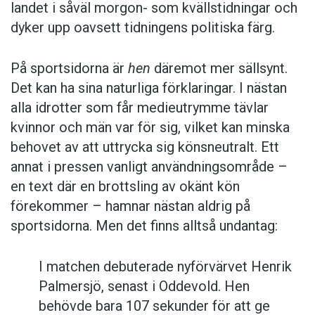
samtidigt signalera att man ogillar
landet i såväl morgon- som kvällstidningar och
Sverigedemokraterna.
dyker upp oavsett tidningens politiska färg.
Karin Milles resonemang har vissa
På sportsidorna är
hen
däremot mer sällsynt.
beröringspunkter med Sven-Göran Malmgrens
Det kan ha sina naturliga förklaringar. I nästan
syn på
hen
. Han är professor i svenska vid
alla idrotter som får medieutrymme tävlar
Göteborgs universitet och huvudredaktör för
kvinnor och män var för sig, vilket kan minska
Svenska Akademiens ordlista
. I en intervju, som
behovet av att uttrycka sig könsneutralt. Ett
ingår i
en uppsats skriven av elever vid
annat i pressen vanligt användningsområde –
Blackebergs gymnasium
, kallar han
en text där en brottsling av okänt kön
pronomenet ”en fluga”. Sven-Göran Malmgren
förekommer – hamnar nästan aldrig på
anser att
hen
fyller en språklig lucka, men tror
sportsidorna. Men det finns alltså undantag:
att ordet kommer att ha försvunnit inom fem år.
Anledningen är att många användare i dag gör
I matchen debuterade nyförvärvet Henrik
en tydlig poäng av att skriva
hen
. När den
Palmersjö, senast i Oddevold. Hen
markeringen förlorar sin tjusning anser Sven-
behövde bara 107 sekunder för att ge