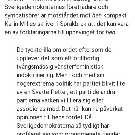
Sverigedemokraternas företrädare och
Gemene hen beter sig ju som att jordens
sympatisörer är motståndet mot
hen
kompakt.
svek just begåtts. (Metro)
Karin Milles skriver i Språkbruk att det kan vara
en av förklaringarna till uppsvinget för
hen
:
Det är mig veterligen första gången det
finns en hen på en europeisk valsedel.
De tyckte illa om ordet eftersom de
(Landskrona-Posten)
upplever det som ett otillbörlig
tvångsmässig vänsterfeministisk
Vem är egentligen marknaden? Är det en
indoktrinering. Men i och med sin
hon, en han eller rent av en hen? (Södra
högerextrema politik har partiet blivit lite
Dalarnes Tidning)
av en Svarte Petter, ett parti de andra
partierna varken vill liera sig eller
Och så det finstilta. Undersökningen är baserad
associeras med. Det här kan ha påverkat
på de svenska tidningar som finns i databaserna
opinionen till hens fördel. Då
Retriever och Presstext. Den som söker på
hen
Sverigedemokraterna så tydligt har
får en del ”slaskträffar” på exempelvis det
profilerat sig som pronomenets fiender,