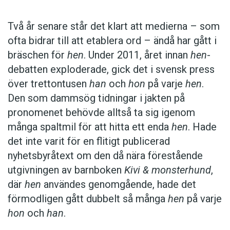
Det kan ha sina naturliga förklaringar. I nästan
Två år senare står det klart att medierna – som
alla idrotter som får medieutrymme tävlar
ofta bidrar till att etablera ord – ändå har gått i
kvinnor och män var för sig, vilket kan minska
bräschen för
hen
. Under 2011, året innan
hen
-
behovet av att uttrycka sig könsneutralt. Ett
debatten exploderade, gick det i svensk press
annat i pressen vanligt användningsområde –
över trettontusen
han
och
hon
på varje
hen
.
en text där en brottsling av okänt kön
Den som dammsög tidningar i jakten på
förekommer – hamnar nästan aldrig på
pronomenet behövde alltså ta sig igenom
sportsidorna. Men det finns alltså undantag:
många spaltmil för att hitta ett enda
hen
. Hade
det inte varit för en flitigt publicerad
I matchen debuterade nyförvärvet Henrik
nyhetsbyråtext om den då nära förestående
Palmersjö, senast i Oddevold. Hen
utgivningen av barnboken
Kivi & monsterhund
,
behövde bara 107 sekunder för att ge
där
hen
användes genomgående, hade det
Grebbestad ledningen med 1-0.
förmodligen gått dubbelt så många
hen
på varje
(Strömstads Tidning)
hon
och
han
.
Det blir så när det flyter på som det gör nu,