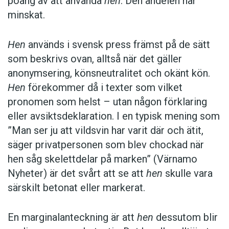
poäng av att använda
hen
. Den andelen har
minskat.
Hen
används i svensk press främst på de sätt
som beskrivs ovan, alltså när det gäller
anonymsering, könsneutralitet och okänt kön.
Hen
förekommer då i texter som vilket
pronomen som helst – utan någon förklaring
eller avsiktsdeklaration. I en typisk mening som
”Man ser ju att vildsvin har varit där och ätit,
säger privatpersonen som blev chockad när
hen såg skelettdelar på marken” (Värnamo
Nyheter) är det svårt att se att
hen
skulle vara
särskilt betonat eller markerat.
En marginalanteckning är att
hen
dessutom blir