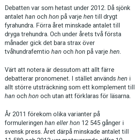
Debatten var som hetast under 2012. Då sjönk
säger hen med ett brett leende på
antalet
han
och
hon
på varje
hen
till drygt
läpparna. (Södermanlands Nyheter)
fyrahundra. Förra året minskade antalet till
dryga trehundra. Och under årets två första
Varje dag används
hen
i genomsnitt av runt
månader gick det bara strax över
femton svenska dagstidningar. I de enorma
tvåhundrafemtio
han
och
hon
på varje
hen
.
mängder tidningstext som produceras varje
dag är
hen
inget vanligt ord – men det har
Värt att notera är dessutom att allt färre
svarat för en raketkarriär som annars brukar
debatterar pronomenet. I stället används
hen
i
vara reserverad sällsynt populära nyord som
allt större utsträckning som ett komplement till
selfie
.
Hen
har dessutom krånglat sig in i en
han
och
hon
och utan att förklaras för läsarna.
ordklass där det har rått stiltje i åtskilliga
generationer. Senast något liknande inträffade
År 2011 förekom olika varianter på
bland svenska pronomen var, skriver Karin
formuleringen
han eller hon
12 545 gånger i
Milles i
Språkbruk
, ”när pronomenet
I
började
svensk press. Året därpå minskade antalet till
uttalas
ni
, och det var för ungefär fyra hundra år