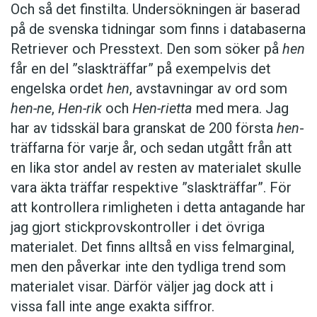
Och så det finstilta. Undersökningen är baserad
på de svenska tidningar som finns i databaserna
Retriever och Presstext. Den som söker på
hen
får en del ”slaskträffar” på exempelvis det
engelska ordet
hen
, avstavningar av ord som
hen-ne
,
Hen-rik
och
Hen-rietta
med mera. Jag
har av tidsskäl bara granskat de 200 första
hen
-
träffarna för varje år, och sedan utgått från att
en lika stor andel av resten av materialet skulle
vara äkta träffar respektive ”slaskträffar”. För
att kontrollera rimligheten i detta antagande har
jag gjort stickprovskontroller i det övriga
materialet. Det finns alltså en viss felmarginal,
men den påverkar inte den tydliga trend som
materialet visar. Därför väljer jag dock att i
vissa fall inte ange exakta siffror.