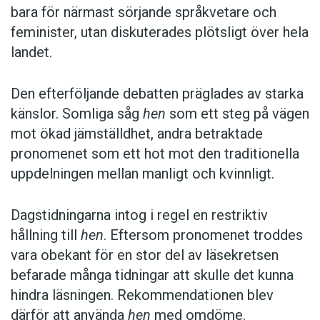
bara för närmast sörjande språkvetare och
skolägarna kliva upp på en stol och sticka
feminister, utan diskuterades plötsligt över hela
in handen under en av takplattorna.
landet.
(Göteborgs-Posten)
Den efterföljande debatten präglades av starka
Självklart uppstod frågan, får en
känslor. Somliga såg
hen
som ett steg på vägen
generaldirektör för en svensk myndighet
mot ökad jämställdhet, andra betraktade
säga vad som helst? Och svaret är kort.
pronomenet som ett hot mot den traditionella
Nej, det får hen inte. (Arbetarbladet)
uppdelningen mellan manligt och kvinnligt.
Hen
är vanligare i tyckande texter som ledare,
Dagstidningarna intog i regel en restriktiv
krönikor och recensioner men förekommer
hållning till
hen
. Eftersom pronomenet troddes
även i nyhetsartiklar. Det förekommer över hela
vara obekant för en stor del av läsekretsen
landet i såväl morgon- som kvällstidningar och
befarade många tidningar att skulle det kunna
dyker upp oavsett tidningens politiska färg.
hindra läsningen. Rekommendationen blev
därför att använda
hen
med omdöme.
På sportsidorna är
hen
däremot mer sällsynt.