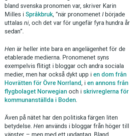
som beskrivs ovan, alltså när det gäller
bland svenska pronomen var, skriver Karin
anonymsering, könsneutralitet och okänt kön.
Milles i
Språkbruk
, ”när pronomenet
I
började
Hen
förekommer då i texter som vilket
uttalas
ni
, och det var för ungefär fyra hundra år
pronomen som helst – utan någon förklaring
sedan”.
eller avsiktsdeklaration. I en typisk mening som
”Man ser ju att vildsvin har varit där och ätit,
Hen
är heller inte bara en angelägenhet för de
säger privatpersonen som blev chockad när
etablerade medierna. Pronomenet syns
hen såg skelettdelar på marken” (Värnamo
exempelvis flitigt i bloggar och andra sociala
Nyheter) är det svårt att se att
hen
skulle vara
medier, men har också dykt upp i
en dom från
särskilt betonat eller markerat.
Hovrätten för Övre Norrland
, i
en annons från
flygbolaget Norwegian
och i
skrivreglerna för
En marginalanteckning är att
hen
dessutom blir
kommunanställda i Boden
.
vanligare som substantiv. Det handlar alltjämt
om en begränsad användning, men det finns
Även på nätet har den politiska färgen liten
från de senaste månaderna en handfull sådana
betydelse.
Hen
används i bloggar från höger till
exempel:
vänster – men med ett undantag. Bland