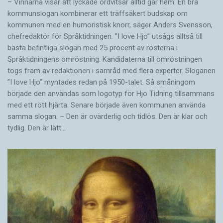
– Vinnarna visar att lyckade ordvitsar alltid går hem. En bra
kommunslogan kombinerar ett träffsäkert budskap om
kommunen med en humoristisk knorr, säger Anders Svensson,
chefredaktör för Språktidningen. ”I love Hjo” utsågs alltså till
bästa befintliga slogan med 25 procent av rösterna i
Språktidningens omröstning. Kandidaterna till omröstningen
togs fram av redaktionen i samråd med flera experter. Sloganen
”I love Hjo” myntades redan på 1950-talet. Så småningom
började den användas som logotyp för Hjo Tidning tillsammans
med ett rött hjärta. Senare började även kommunen använda
samma slogan. – Den är ovärderlig och tidlös. Den är klar och
tydlig. Den är lätt…