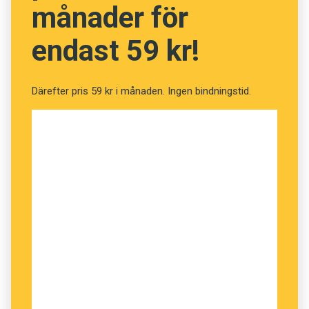
månader för
Ola Karlsson
Språkrådets nyordsredaktör
endast 59 kr!
ola.karlsson@isof.se
073-558 60 60
Därefter pris 59 kr i månaden. Ingen bindningstid.