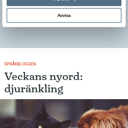
SPRÅKBLOGGEN
– Vinnarna visar att lyckade ordvitsar alltid går hem. En bra
kommunslogan kombinerar ett träffsäkert budskap om
Avvisa
kommunen med en humoristisk knorr, säger Anders Svensson,
…
SPRÅKBLOGGEN
Veckans nyord:
djuränkling