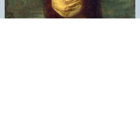
Covid, schmovid – rimmen som lättar upp i
pandemin
SPRÅKBLOGGEN
Corona, schmorona – covid, schmovid – pandemic,
schmandemic. Det kan se barnsligt ut, men den här sortens
lekfulla rim fyller en funktion, även bland vuxna. Det handlar om
reduplikationer, det vill säga när ett ord upprepas. I detta fall
inleder ett ”schm” eller ”shm” det upprepade ordet. ”Schm”-
rimmen kommer ursprungligen från jiddish, men har kommit att
användas mer allmänt i engelskan, särskilt i USA, bland annat
för att markera ironi, hån eller skepsis. Men enligt en studie på
Malmö universitet används den här sortens reduplikationer nu
ofta för att lätta upp stämningen under coronapandemin. ”När
vi hör hur dödssiffrorna stiger och…