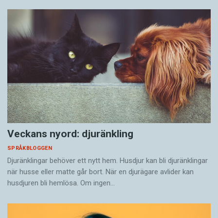
Veckans nyord: djuränkling
SPRÅKBLOGGEN
Djuränklingar behöver ett nytt hem. Husdjur kan bli djuränklingar
när husse eller matte går bort. När en djurägare avlider kan
husdjuren bli hemlösa. Om ingen…