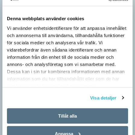
Denna webbplats använder cookies
Vi använder enhetsidentifierare för att anpassa innehållet
och annonserna till användarna, tillhandahålla funktioner
för sociala medier och analysera vår trafik. Vi
vidarebefordrar även sådana identifierare och annan
information från din enhet till de sociala medier och
annons- och analysföretag som vi samarbetar med.
Dessa kan i sin tur kombinera informationen med annan
information som du har tillhandahållit eller som de har
samlat in när du har använt deras tjänster.
Visa detaljer
Tillåt alla
Pressmeddelande: Hjovisst älskar vi
ordvitsar!
Anpassa