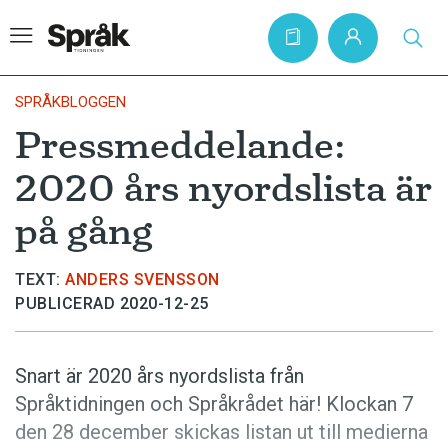
SPRÅKBLOGGEN
Pressmeddelande:
Hem
2020 års nyordslista är
Artiklar
på gång
Krönikor
Språkfrågor
TEXT:
ANDERS SVENSSON
PUBLICERAD 2020-12-25
Skrivtips
Bokrecensioner
Snart är 2020 års nyordslista från
Kviss
Språktidningen och Språkrådet här! Klockan 7
Podden
den 28 december skickas listan ut till medierna