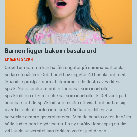
Barnen ligger bakom basala ord
SPRÅKBLOGGEN
Ordet för mamma kan ha låtit ungefär på samma sätt ända
sedan stenåldern. Ordet är ett av ungefär 40 basala ord med
liknande språkljud, som återkommer i de flesta av världens
språk. Några andra är orden för näsa, som innehåller
språkljuden n eller m, och knä, som innehåller k. Det vanligaste
är annars att de språkljud som ingår i ett visst ord ändrar sig
över tid, och att orden inte är så hårt knutna till en viss
betydelse genom generationerna. Men de basala orden behåller
både ljuden och betydelserna. En ny språkvetenskaplig studie
vid Lunds universitet kan förklara varför just dessa…