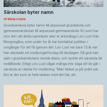
Särskolan byter namn
SPRÅKBLOGGEN
Grundsärskola byter namn till anpassad grundskola och
gymnasiesärskolan till anpassad gymnasieskola. En som har
stor del i att detta namnbyte sker är artonåriga Leo Lust från
Morgongåva, som under tre år har kontaktat politiker i
omgångar för att få igenom det. Leo Lust var bara 15 år när
han skickade ett medborgarförslag till riksdagen. Då gick han
själv i grundsärskolans nionde klass, och tyckte att särskola lät
nedlåtande. Enligt Leo Lust vågar många inte säga att de går i
särskola av rädsla för mobbning: ”Man tänker ju på ordet sär.
Det är det som är hela tanken med det här, att…