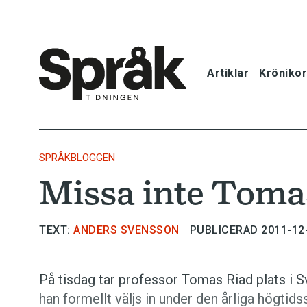
Artiklar
Krönikor
Hem
Artiklar
SPRÅKBLOGGEN
Missa inte Tomas
Krönikor
Språkfrågor
TEXT:
ANDERS SVENSSON
PUBLICERAD 2011-12
Skrivtips
På tisdag tar professor Tomas Riad plats i
han formellt väljs in under den årliga högti
Bokrecensi