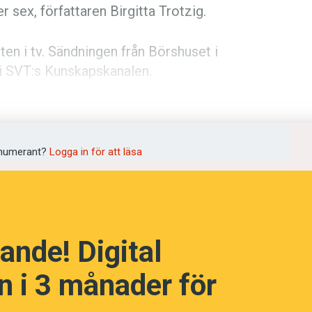
 sex, författaren Birgitta Trotzig.
n i tv. Sändningen från Börshuset i
i SVT:s Kunskapskanalen.
språkpolisen
den förbereda sig genom att läsa Tomas
chokolad muus
publicerad i
rd
uer med honom i
Expressen
,
Svenska
numerant?
Logga in för att läsa
a
ande! Digital
dningen digitalt
 i 3 månader för