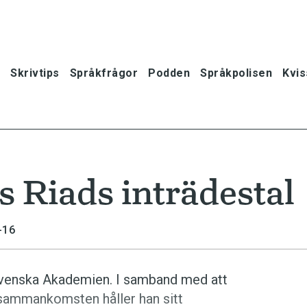
Skrivtips
Språkfrågor
Podden
Språkpolisen
Kvis
 Riads inträdestal
-16
 Svenska Akademien. I samband med att
dssammankomsten håller han sitt
oner