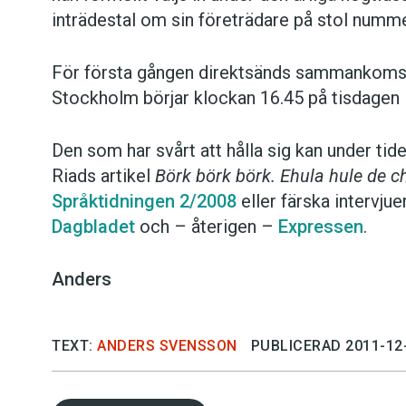
inträdestal om sin företrädare på stol nummer
För första gången direktsänds sammankomste
Stockholm börjar klockan 16.45 på tisdagen 
Den som har svårt att hålla sig kan under ti
Riads artikel
Börk börk börk. Ehula hule de 
Språktidningen 2/2008
eller färska intervj
Dagbladet
och – återigen –
Expressen
.
Anders
TEXT:
ANDERS SVENSSON
PUBLICERAD 2011-12