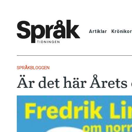
Artiklar
Krönikor
Hem
Artiklar
SPRÅKBLOGGEN
Är det här Årets
Krönikor
Språkfrågor
Skrivtips
Bokrecensi