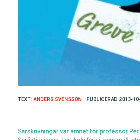
TEXT:
ANDERS SVENSSON
PUBLICERAD 2013-10
Särskrivningar var ämnet för professor Per 
Språktidningen. I artikeln får vi, genom illu