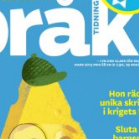
språkpolisen
rd
a
dningen digitalt