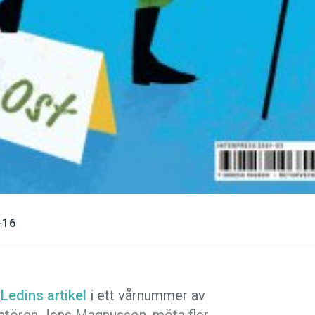
-16
Ledins artikel
i ett vårnummer av
stratören Jens Magnusson, möta fler