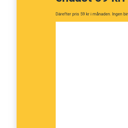
budskapet och avväpnar samtidigt språkp
lustigt sitt ämne på stort allvar.
Därefter pris 59 kr i månaden. Ingen bi
Prisutdelningen äger rum på Tidskriftsgalan
november.
Anders
PS. Eftersom vi är glada och stolta över nom
särskrivning från frysdisken. Dessutom gratul
syskontidningen Forskning & Framsteg, som ä