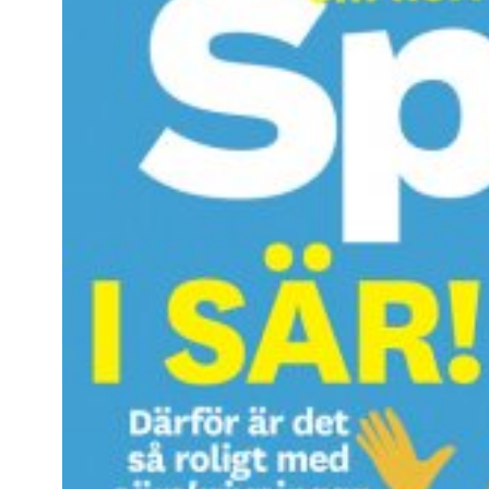
Kviss
Podden
Anmäl till 
Föreslå nyo
Annonsera
Prenumerer
Läs Språkti
Press