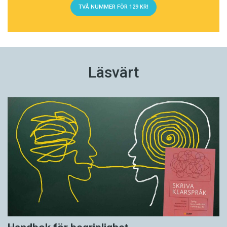
TVÅ NUMMER FÖR 129 KR!
Läsvärt