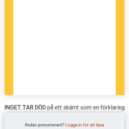
INGET TAR DÖD
på ett skämt som en förklaring
om varför det ska vara roligt. Humorn finns
alltid i överrask­ningsmomentet.
Redan prenumerant?
Logga in för att läsa