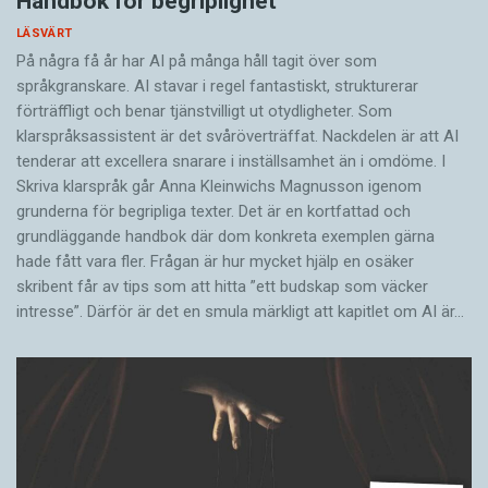
Handbok för begriplighet
LÄSVÄRT
På några få år har AI på många håll tagit över som
språkgranskare. AI stavar i regel fantastiskt, strukturerar
förträffligt och benar tjänstvilligt ut otydligheter. Som
klarspråksassistent är det svår­överträffat. Nack­delen är att AI
tenderar att excellera snarare i inställsamhet än i omdöme. I
Skriva klarspråk går Anna Kleinwichs Magnusson igenom
grunderna för begripliga texter. Det är en kortfattad och
grundläggande handbok där dom konkreta exemplen gärna
hade fått vara fler. Frågan är hur mycket hjälp en osäker
skribent får av tips som att hitta ”ett budskap som väcker
intresse”. Därför är det en smula märkligt att kapitlet om AI är…