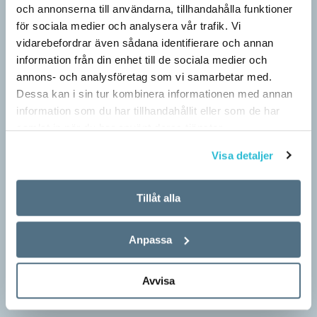
med…
och annonserna till användarna, tillhandahålla funktioner
för sociala medier och analysera vår trafik. Vi
vidarebefordrar även sådana identifierare och annan
information från din enhet till de sociala medier och
annons- och analysföretag som vi samarbetar med.
Dessa kan i sin tur kombinera informationen med annan
information som du har tillhandahållit eller som de har
samlat in när du har använt deras tjänster.
Visa detaljer
Tillåt alla
Egna tankar om andras skrivande
LÄSVÄRT
Anpassa
I boken Om skrivande slår psykoanalytikern Per Magnus
Johansson följe med författare som August Strindberg,
Avvisa
Katarina Frostenson och Gunnar Ekelöf samt tänkare som
Sigmund Freud,…