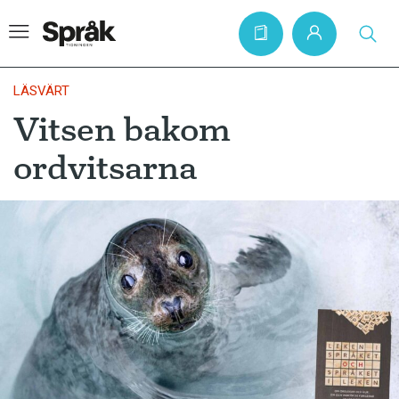
LÄSVÄRT
Vitsen bakom
Hem
ordvitsarna
Artiklar
Krönikor
Språkfrågor
Skrivtips
Bokrecensioner
Kviss
Podden