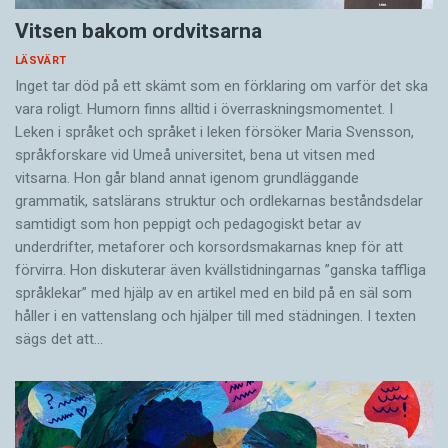
Vitsen bakom ordvitsarna
LÄSVÄRT
Inget tar död på ett skämt som en förklaring om varför det ska
vara roligt. Humorn finns alltid i överrask­ningsmomentet. I
Leken i språket och språket i leken för­söker Maria Svensson,
språkforskare vid Umeå universitet, bena ut vitsen med
vitsarna. Hon går bland annat igenom grundläggande
grammatik, satslärans struktur och ord­lekarnas beståndsdelar
samtidigt som hon peppigt och pedagogiskt betar av
underdrifter, meta­forer och korsords­makarnas knep för att
förvirra. Hon diskuterar även ­kvällstidningarnas ”ganska taffliga
språklekar” med hjälp av en artikel med en bild på en säl som
håller i en vatten­slang och hjälper till med städningen. I ­texten
sägs det att…