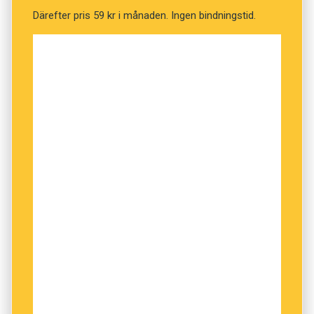
historien men analysen att ”uttalet av
Därefter pris 59 kr i månaden. Ingen bindningstid.
bokstavskombinationen s-ä-l inte är
densamma” i
säl
och
sällan
gör det inte heller.
Kanske är jag en onödigt
skur
läsare – men för
egen del blir jag väl skriven på näsan mest hela
tiden.
Anders Svensson är chefredaktör på
Språktidningen.
Innehållet på denna webbplats är
upphovsrättsligt skyddat.