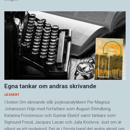
Egna tankar om andras skrivande
LÄSVÄRT
I boken Om skrivande slår psykoanalytikern Per Magnus
Johansson följe med författare som August Strindberg,
Katarina Frostenson och Gunnar Ekelöf samt tänkare som
Sigmund Freud, Jacques Lacan och Julia Kristeva. Just om är
något av ett nyckelord. Det är i första hand det andra skrivit om