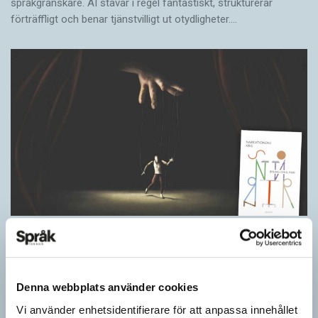
språkgranskare. AI stavar i regel fantastiskt, strukturerar
förträffligt och benar tjänstvilligt ut otydligheter.…
Berättelsen är nu ett säljverktyg
LÄSVÄRT
Narrativ, ’berättelse; subjektivt färgad uppfattning’, var en av
nykomlingarna i 2026 års upplaga av Svenska Akademiens
Denna webbplats använder cookies
ordlista, SAOL. Som adjektiv har narrativ, ’berättande’, funnits
Vi använder enhetsidentifierare för att anpassa innehållet