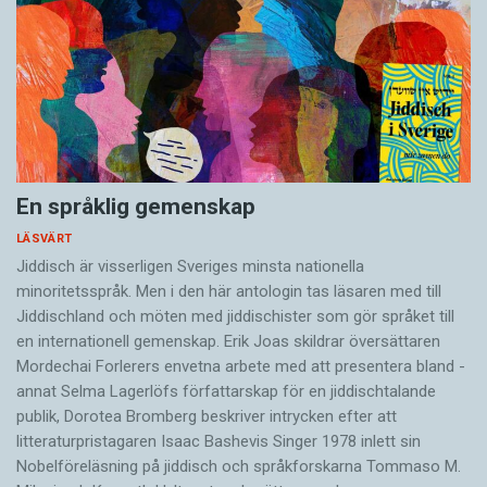
En språklig gemenskap
LÄSVÄRT
Jiddisch är visserligen Sveriges minsta nationella
minoritetsspråk. Men i den här antologin tas läsaren med till
Jiddischland och möten med jiddischister som gör språket till
en internationell gemenskap. Erik Joas skildrar översättaren
Morde­chai Forlerers envetna arbete med att presentera bland ­
annat Selma Lagerlöfs författarskap för en jiddisch­talande
publik, Dorotea Bromberg beskriver intrycken efter att
litteraturpristagaren Isaac Bashevis Singer 1978 inlett sin
Nobelföreläsning på jiddisch och språkforskarna Tommaso M.