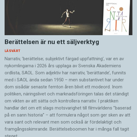
Berättelsen är nu ett säljverktyg
LÄSVÄRT
Narrativ, ’berättelse; subjektivt färgad uppfattning’, var en av
nykomlingarna i 2026 års upplaga av Svenska Akademiens
ordlista, SAOL. Som adjektiv har narrativ, ’berättande’, funnits
med i SAOL ända sedan 1950 – men substantivet har under
dom sisådär senaste femton åren blivit ett modeord. Inom
politiken, näringslivet och marknadsföringen talas det ständigt
om vikten av att sätta och kontrollera narrativ. I praktiken
handlar det om ett slags motsvarighet till filmvärldens ”baserad
på en sann historia” – att formulera något som ger sken av att
vara sant och ­relevant men som också är fördelaktigt och
framgångsskimrande. Berättelseboomen har i många fall tagit
steget…