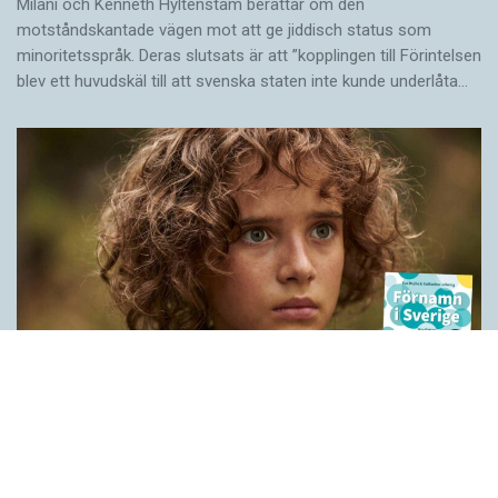
Milani och Kenneth Hyltenstam berättar om den
motståndskantade vägen mot att ge jiddisch status som
minoritetsspråk. Deras slutsats är att ”kopplingen till Förintelsen
blev ett huvud­skäl till att svenska staten inte kunde underlåta…
Historien bakom våra förnamn
LÄSVÄRT
När Peter Høegs roman Fröken Smillas känsla för snö blev film