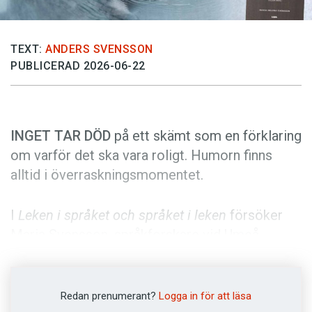
Anmäl till språkpolisen
Föreslå nyord
TEXT:
ANDERS SVENSSON
Annonsera
PUBLICERAD 2026-06-22
Prenumerera
Läs Språktidningen digitalt
Press
INGET TAR DÖD
på ett skämt som en förklaring
om varför det ska vara roligt. Humorn finns
alltid i överrask­ningsmomentet.
I
Leken i språket och språket i leken
för­söker
Maria Svensson, språkforskare vid Umeå
universitet, bena ut vitsen med vitsarna. Hon
går bland annat igenom grundläggande
grammatik, satslärans struktur och ord­lekarnas
Redan prenumerant?
Logga in för att läsa