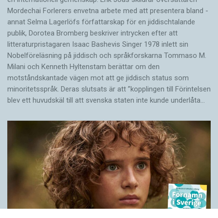
Morde­chai Forlerers envetna arbete med att presentera bland ­
annat Selma Lagerlöfs författarskap för en jiddisch­talande
publik, Dorotea Bromberg beskriver intrycken efter att
litteraturpristagaren Isaac Bashevis Singer 1978 inlett sin
Nobelföreläsning på jiddisch och språkforskarna Tommaso M.
Milani och Kenneth Hyltenstam berättar om den
motståndskantade vägen mot att ge jiddisch status som
minoritetsspråk. Deras slutsats är att ”kopplingen till Förintelsen
blev ett huvud­skäl till att svenska staten inte kunde underlåta…