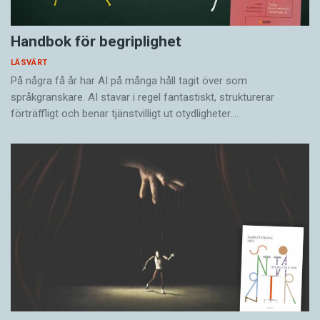
Handbok för begriplighet
LÄSVÄRT
På några få år har AI på många håll tagit över som
språkgranskare. AI stavar i regel fantastiskt, strukturerar
förträffligt och benar tjänstvilligt ut otydligheter.…