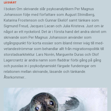
LÄSVÄRT
I boken Om skrivande slår psykoanalytikern Per Magnus
Johansson följe med författare som August Strindberg,
Katarina Frostenson och Gunnar Ekelöf samt tänkare som
Sigmund Freud, Jacques Lacan och Julia Kristeva. Just om är
något av ett nyckelord. Det är i första hand det andra skrivit om
skrivande som Per Magnus Johansson använder som
utgångspunkt för korta essäer som ibland rinner iväg till med­
vetandeströmmar som behandlar allt från migrationspolitik till
storstadsarkitektur. Lars Norén, Marguerite Duras och Olof
Lagercrantz är andra namn som fladdrar förbi gång på gång
och pusslas in i psykodynamiskt färgade funderingar om
relationen mellan skrivande, läsande och tänkande.
Återkommer…