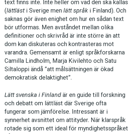
text finns inte. Inte heller om vad den ska kallas
(
lättläst
i Sverige men
lätt språk
i Finland). Och
saknas gör även enighet om hur en sådan text
bör utformas. Men avståndet mellan olika
definitioner och skrivråd är inte större än att
dom kan diskuteras och kontrasteras mot
varandra. Gemensamt är enligt språkforskarna
Camilla Lindholm, Marja Kivilehto och Satu
Siltaloppi ändå ”att målsättningen är ökad
demokratisk delaktighet”.
Lätt svenska i Finland
är en guide till forskning
och debatt om lättläst där ­Sverige ofta
fungerar som jämförelse. ­Intressant är i
synnerhet ­avsnittet om attityder. När klar­språk
rotade sig som ett ideal för myndighetsspråket