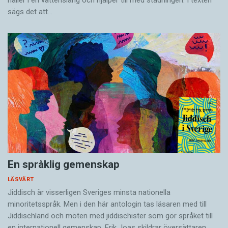
håller i en vatten­slang och hjälper till med städningen. I ­texten
sägs det att…
En språklig gemenskap
LÄSVÄRT
Jiddisch är visserligen Sveriges minsta nationella
minoritetsspråk. Men i den här antologin tas läsaren med till
Jiddischland och möten med jiddischister som gör språket till
en internationell gemenskap. Erik Joas skildrar översättaren