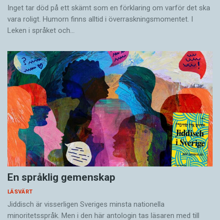
Inget tar död på ett skämt som en förklaring om varför det ska
vara roligt. Humorn finns alltid i överrask­ningsmomentet. I
Leken i språket och…
En språklig gemenskap
LÄSVÄRT
Jiddisch är visserligen Sveriges minsta nationella
minoritetsspråk. Men i den här antologin tas läsaren med till