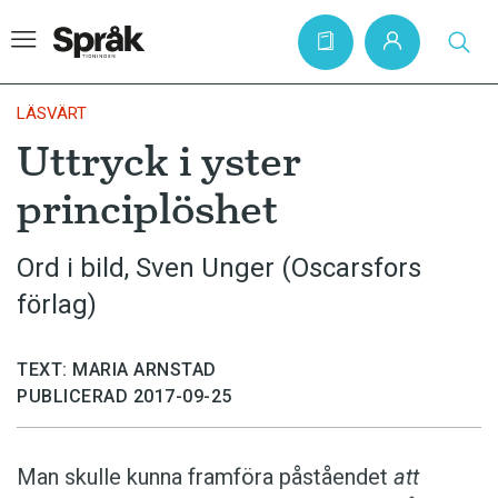
LÄSVÄRT
Uttryck i yster
Hem
principlöshet
Artiklar
Krönikor
Ord i bild, Sven Unger (Oscarsfors
förlag)
Språkfrågor
Skrivtips
TEXT: MARIA ARNSTAD
Bokrecensioner
PUBLICERAD 2017-09-25
Kviss
Podden
Man skulle kunna framföra påståendet
att