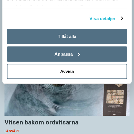
LÄSVÄRT
samlat in när du har använt deras tjänster.
I boken Om skrivande slår psykoanalytikern Per Magnus
Visa detaljer
Johansson följe med författare som August Strindberg,
Katarina Frostenson och Gunnar Ekelöf samt tänkare som
Sigmund Freud,…
Tillåt alla
Anpassa
Avvisa
Vitsen bakom ordvitsarna
LÄSVÄRT