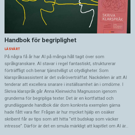
Handbok för begriplighet
LÄSVÄRT
På några få år har AI på många håll tagit över som
språkgranskare. AI stavar i regel fantastiskt, strukturerar
förträffligt och benar tjänstvilligt ut otydligheter. Som
klarspråksassistent är det svår­överträffat. Nack­delen är att AI
tenderar att excellera snarare i inställsamhet än i omdöme. I
Skriva klarspråk går Anna Kleinwichs Magnusson igenom
grunderna för begripliga texter. Det är en kortfattad och
grundläggande handbok där dom konkreta exemplen gärna
hade fått vara fler. Frågan är hur mycket hjälp en osäker
skribent får av tips som att hitta ”ett budskap som väcker
intresse”. Därför är det en smula märkligt att kapitlet om AI är…