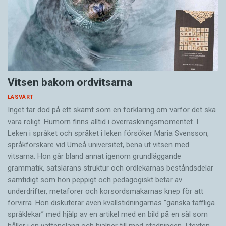
Vitsen bakom ordvitsarna
LÄSVÄRT
Inget tar död på ett skämt som en förklaring om varför det ska
vara roligt. Humorn finns alltid i överrask­ningsmomentet. I
Leken i språket och språket i leken för­söker Maria Svensson,
språkforskare vid Umeå universitet, bena ut vitsen med
vitsarna. Hon går bland annat igenom grundläggande
grammatik, satslärans struktur och ord­lekarnas beståndsdelar
samtidigt som hon peppigt och pedagogiskt betar av
underdrifter, meta­forer och korsords­makarnas knep för att
förvirra. Hon diskuterar även ­kvällstidningarnas ”ganska taffliga
språklekar” med hjälp av en artikel med en bild på en säl som