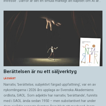
intresse”. Därför är det en smula märkligt att kapitlet om AI är…
Berättelsen är nu ett säljverktyg
LÄSVÄRT
Narrativ, ’berättelse; subjektivt färgad uppfattning’, var en av
nykomlingarna i 2026 års upplaga av Svenska Akademiens
ordlista, SAOL. Som adjektiv har narrativ, ’berättande’, funnits
med i SAOL ända sedan 1950 – men substantivet har under