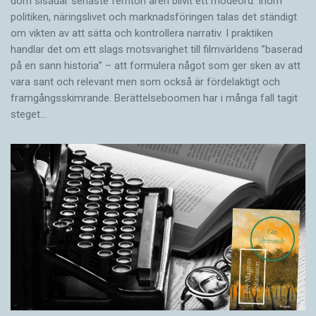
dom sisådär senaste femton åren blivit ett modeord. Inom
politiken, näringslivet och marknadsföringen talas det ständigt
om vikten av att sätta och kontrollera narrativ. I praktiken
handlar det om ett slags motsvarighet till filmvärldens ”baserad
på en sann historia” – att formulera något som ger sken av att
vara sant och ­relevant men som också är fördelaktigt och
framgångsskimrande. Berättelseboomen har i många fall tagit
steget…