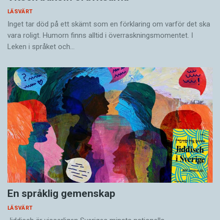
LÄSVÄRT
Inget tar död på ett skämt som en förklaring om varför det ska
vara roligt. Humorn finns alltid i överrask­ningsmomentet. I
Leken i språket och…
En språklig gemenskap
LÄSVÄRT