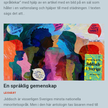
språklekar” med hjälp av en artikel med en bild på en säl som
håller i en vatten­slang och hjälper till med städningen. I ­texten
sägs det att…
En språklig gemenskap
LÄSVÄRT
Jiddisch är visserligen Sveriges minsta nationella
minoritetsspråk. Men i den här antologin tas läsaren med till