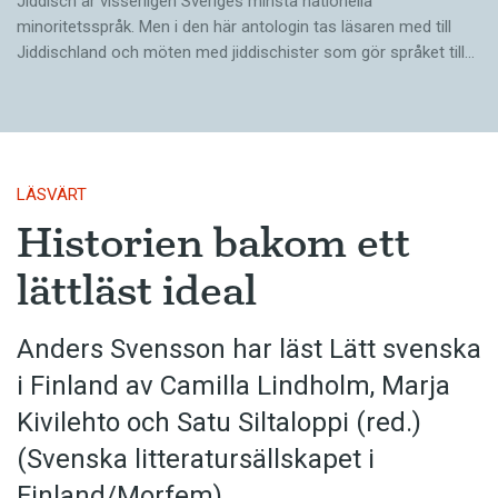
Jiddisch är visserligen Sveriges minsta nationella
minoritetsspråk. Men i den här antologin tas läsaren med till
Jiddischland och möten med jiddischister som gör språket till…
LÄSVÄRT
Historien bakom ett
lättläst ideal
Anders Svensson har läst Lätt svenska
i Finland av Camilla Lindholm, Marja
Kivilehto och Satu Siltaloppi (red.)
(Svenska litteratur­sällskapet i
Finland/Morfem)