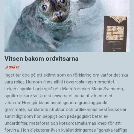
Vitsen bakom ordvitsarna
LÄSVÄRT
Inget tar död på ett skämt som en förklaring om varför det ska
vara roligt. Humorn finns alltid i överrask­ningsmomentet. I
Leken i språket och språket i leken för­söker Maria Svensson,
språkforskare vid Umeå universitet, bena ut vitsen med
vitsarna. Hon går bland annat igenom grundläggande
grammatik, satslärans struktur och ord­lekarnas beståndsdelar
samtidigt som hon peppigt och pedagogiskt betar av
underdrifter, meta­forer och korsords­makarnas knep för att
förvirra. Hon diskuterar även ­kvällstidningarnas ”ganska taffliga