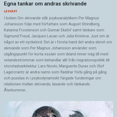
Egna tankar om andras skrivande
LÄSVÄRT
I boken Om skrivande slår psykoanalytikern Per Magnus
Johansson följe med författare som August Strindberg,
Katarina Frostenson och Gunnar Ekelöf samt tänkare som
Sigmund Freud, Jacques Lacan och Julia Kristeva. Just om är
något av ett nyckelord. Det är i första hand det andra skrivit om
skrivande som Per Magnus Johansson använder som
utgångspunkt för korta essäer som ibland rinner iväg till med­
vetandeströmmar som behandlar allt från migrationspolitik till
storstadsarkitektur. Lars Norén, Marguerite Duras och Olof
Lagercrantz är andra namn som fladdrar förbi gång på gång
och pusslas in i psykodynamiskt färgade funderingar om
relationen mellan skrivande, läsande och tänkande.
Återkommer…