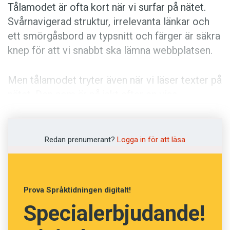
Anmäl till språkpolisen
Tålamodet är ofta kort när vi surfar på nätet.
Svårnavigerad struktur, irrelevanta länkar och
Föreslå nyord
ett smörgåsbord av typsnitt och färger är säkra
Annonsera
knep för att vi snabbt ska lämna webbplatsen.
Prenumerera
Men tålamodet tryter även när vi läser texter på
Läs Språktidningen digitalt
nätet. Den som är på jakt efter en viss
Press
upplysning vill inte tvångsmarineras i pratiga
anekdoter innan svaret dyker upp. Ett pompöst
byråkratspråk kan också vara avskräckande.
Redan prenumerant?
Logga in för att läsa
När vi besöker företags och myndigheters
webbplatser har vi helt enkelt vissa
Prova Språktidningen digitalt!
förväntningar. ”Du blir vad du skriver”,
Specialerbjudande!
konstaterar författarna i sjunde upplagan av
Webbredaktörens skrivhandbok
.