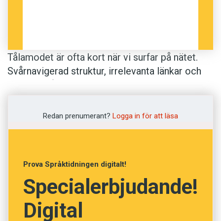
Tålamodet är ofta kort när vi surfar på nätet.
Svårnavigerad struktur, irrelevanta länkar och
ett smörgåsbord av typsnitt och färger är säkra
knep för att vi snabbt ska lämna webbplatsen.
Redan prenumerant?
Logga in för att läsa
Men tålamodet tryter även när vi läser texter på
nätet. Den som är på jakt efter en viss
upplysning vill inte tvångsmarineras i pratiga
Prova Språktidningen digitalt!
anekdoter innan svaret dyker upp. Ett pompöst
Specialerbjudande!
byråkratspråk kan också vara avskräckande.
Digital
När vi besöker företags och myndigheters