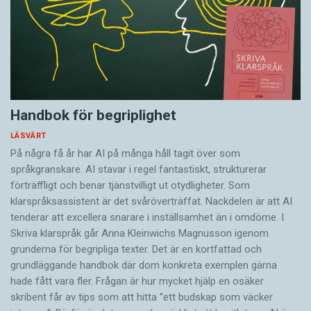
Handbok för begriplighet
LÄSVÄRT
På några få år har AI på många håll tagit över som
språkgranskare. AI stavar i regel fantastiskt, strukturerar
förträffligt och benar tjänstvilligt ut otydligheter. Som
klarspråksassistent är det svår­överträffat. Nack­delen är att AI
tenderar att excellera snarare i inställsamhet än i omdöme. I
Skriva klarspråk går Anna Kleinwichs Magnusson igenom
grunderna för begripliga texter. Det är en kortfattad och
grundläggande handbok där dom konkreta exemplen gärna
hade fått vara fler. Frågan är hur mycket hjälp en osäker
skribent får av tips som att hitta ”ett budskap som väcker