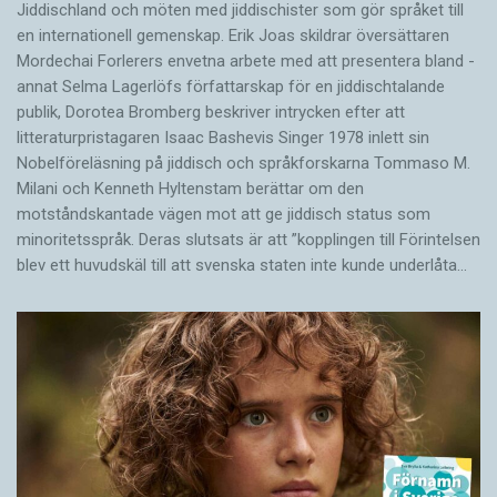
Jiddischland och möten med jiddischister som gör språket till
en internationell gemenskap. Erik Joas skildrar översättaren
Morde­chai Forlerers envetna arbete med att presentera bland ­
annat Selma Lagerlöfs författarskap för en jiddisch­talande
publik, Dorotea Bromberg beskriver intrycken efter att
litteraturpristagaren Isaac Bashevis Singer 1978 inlett sin
Nobelföreläsning på jiddisch och språkforskarna Tommaso M.
Milani och Kenneth Hyltenstam berättar om den
motståndskantade vägen mot att ge jiddisch status som
minoritetsspråk. Deras slutsats är att ”kopplingen till Förintelsen
blev ett huvud­skäl till att svenska staten inte kunde underlåta…