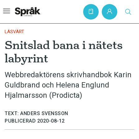
LÄSVÄRT
Snitslad bana i nätets
Hem
labyrint
Artiklar
Krönikor
Webbredaktörens skrivhandbok Karin
Guldbrand och Helena Englund
Språkfrågor
Hjalmarsson (Prodicta)
Skrivtips
Bokrecensioner
TEXT: ANDERS SVENSSON
Kviss
PUBLICERAD 2020-08-12
Podden