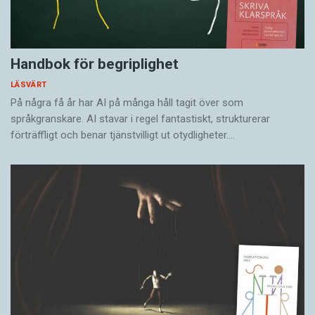
Handbok för begriplighet
LÄSVÄRT
På några få år har AI på många håll tagit över som
språkgranskare. AI stavar i regel fantastiskt, strukturerar
förträffligt och benar tjänstvilligt ut otydligheter.…