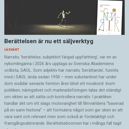
Berättelsen är nu ett säljverktyg
LÄSVÄRT
Narrativ, ’berättelse; subjektivt färgad uppfattning’, var en av
nykomlingarna i 2026 års upplaga av Svenska Akademiens
ordlista, SAOL. Som adjektiv har narrativ, ’berättande’, funnits
med i SAOL ända sedan 1950 – men substantivet har under
dom sisådär senaste femton åren blivit ett modeord. Inom
politiken, näringslivet och marknadsföringen talas det ständigt
om vikten av att sätta och kontrollera narrativ. I praktiken
handlar det om ett slags motsvarighet till filmvärldens ”baserad
på en sann historia” – att formulera något som ger sken av att
vara sant och ­relevant men som också är fördelaktigt och
framgångsskimrande. Berättelseboomen har i många fall tagit