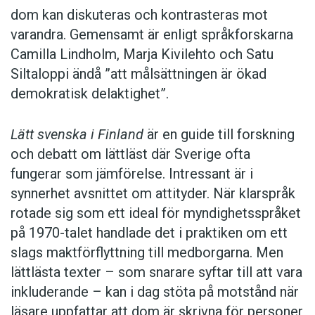
dom kan diskuteras och kontrasteras mot
varandra. Gemensamt är enligt språkforskarna
Camilla Lindholm, Marja Kivilehto och Satu
Siltaloppi ändå ”att målsättningen är ökad
demokratisk delaktighet”.
Lätt svenska i Finland
är en guide till forskning
och debatt om lättläst där ­Sverige ofta
fungerar som jämförelse. ­Intressant är i
synnerhet ­avsnittet om attityder. När klar­språk
rotade sig som ett ideal för myndighetsspråket
på 1970-talet handlade det i praktiken om ett
slags maktförflyttning till medborgarna. Men
lättlästa texter – som snarare syftar till att vara
inkluderande – kan i dag stöta på motstånd när
läsare uppfattar att dom är skrivna för personer