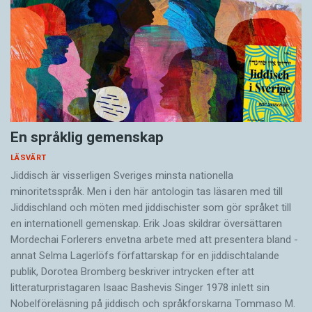
En språklig gemenskap
LÄSVÄRT
Jiddisch är visserligen Sveriges minsta nationella
minoritetsspråk. Men i den här antologin tas läsaren med till
Jiddischland och möten med jiddischister som gör språket till
en internationell gemenskap. Erik Joas skildrar översättaren
Morde­chai Forlerers envetna arbete med att presentera bland ­
annat Selma Lagerlöfs författarskap för en jiddisch­talande
publik, Dorotea Bromberg beskriver intrycken efter att
litteraturpristagaren Isaac Bashevis Singer 1978 inlett sin
Nobelföreläsning på jiddisch och språkforskarna Tommaso M.