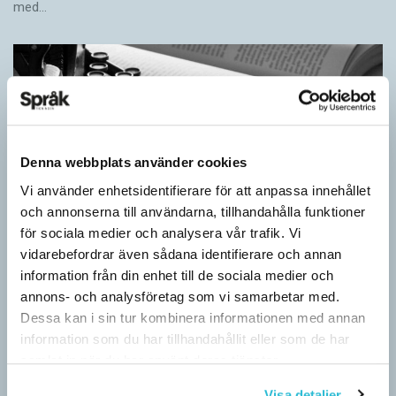
med…
Denna webbplats använder cookies
Vi använder enhetsidentifierare för att anpassa innehållet
och annonserna till användarna, tillhandahålla funktioner
för sociala medier och analysera vår trafik. Vi
vidarebefordrar även sådana identifierare och annan
Egna tankar om andras skrivande
information från din enhet till de sociala medier och
annons- och analysföretag som vi samarbetar med.
LÄSVÄRT
Dessa kan i sin tur kombinera informationen med annan
I boken Om skrivande slår psykoanalytikern Per Magnus
information som du har tillhandahållit eller som de har
Johansson följe med författare som August Strindberg,
samlat in när du har använt deras tjänster.
Katarina Frostenson och Gunnar Ekelöf samt tänkare som
Sigmund Freud,…
Visa detaljer