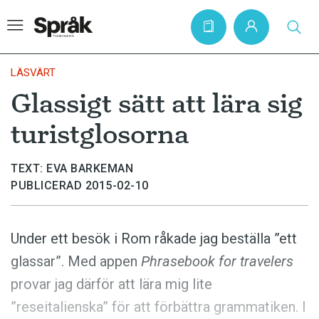
LÄSVÄRT
Glassigt sätt att lära sig
Hem
turistglosorna
Artiklar
Krönikor
TEXT: EVA BARKEMAN
PUBLICERAD 2015-02-10
Språkfrågor
Skrivtips
Under ett besök i Rom råkade jag beställa ”ett
Bokrecensioner
glassar”. Med appen
Phrasebook for travelers
Kviss
provar jag därför att lära mig lite
Podden
”reseitalienska” för att förbättra grammatiken. I