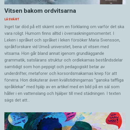
Vitsen bakom ordvitsarna
LÄSVÄRT
Inget tar död på ett skämt som en förklaring om varför det ska
vara roligt. Humorn finns alltid i överrask­ningsmomentet. I
Leken i språket och språket i leken för­söker Maria Svensson,
språkforskare vid Umeå universitet, bena ut vitsen med
vitsarna. Hon går bland annat igenom grundläggande
grammatik, satslärans struktur och ord­lekarnas beståndsdelar
samtidigt som hon peppigt och pedagogiskt betar av
underdrifter, meta­forer och korsords­makarnas knep för att
förvirra. Hon diskuterar även ­kvällstidningarnas ”ganska taffliga
språklekar” med hjälp av en artikel med en bild på en säl som
håller i en vatten­slang och hjälper till med städningen. I ­texten
sägs det att…