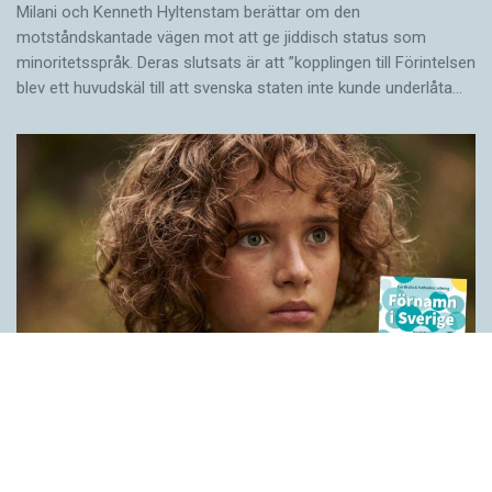
Milani och Kenneth Hyltenstam berättar om den
motståndskantade vägen mot att ge jiddisch status som
minoritetsspråk. Deras slutsats är att ”kopplingen till Förintelsen
blev ett huvud­skäl till att svenska staten inte kunde underlåta…
Historien bakom våra förnamn
LÄSVÄRT
När Peter Høegs roman Fröken Smillas känsla för snö blev film