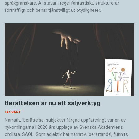
språkgranskare. AI stavar i regel fantastiskt, strukturerar
förträffligt och benar tjänstvilligt ut otydligheter.…
Berättelsen är nu ett säljverktyg
LÄSVÄRT
Narrativ, ’berättelse; subjektivt färgad uppfattning’, var en av
nykomlingarna i 2026 års upplaga av Svenska Akademiens
ordlista, SAOL. Som adjektiv har narrativ, ’berättande’, funnits