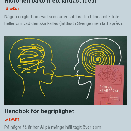
Historien bakom ett lättläst ideal
LÄSVÄRT
Någon enighet om vad som är en lättläst text finns inte. Inte
heller om vad den ska kallas (lättläst i Sverige men lätt språk i…
Handbok för begriplighet
LÄSVÄRT
På några få år har AI på många håll tagit över som