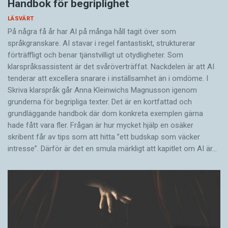
Handbok för begriplighet
LÄSVÄRT
På några få år har AI på många håll tagit över som
språkgranskare. AI stavar i regel fantastiskt, strukturerar
förträffligt och benar tjänstvilligt ut otydligheter. Som
klarspråksassistent är det svår­överträffat. Nack­delen är att AI
tenderar att excellera snarare i inställsamhet än i omdöme. I
Skriva klarspråk går Anna Kleinwichs Magnusson igenom
grunderna för begripliga texter. Det är en kortfattad och
grundläggande handbok där dom konkreta exemplen gärna
hade fått vara fler. Frågan är hur mycket hjälp en osäker
skribent får av tips som att hitta ”ett budskap som väcker
intresse”. Därför är det en smula märkligt att kapitlet om AI är…