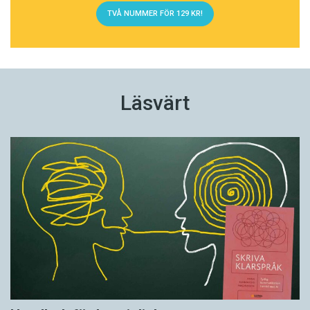
TVÅ NUMMER FÖR 129 KR!
Läsvärt