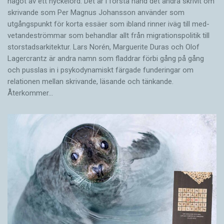
något av ett nyckelord. Det är i första hand det andra skrivit om
skrivande som Per Magnus Johansson använder som
utgångspunkt för korta essäer som ibland rinner iväg till med­
vetandeströmmar som behandlar allt från migrationspolitik till
storstadsarkitektur. Lars Norén, Marguerite Duras och Olof
Lagercrantz är andra namn som fladdrar förbi gång på gång
och pusslas in i psykodynamiskt färgade funderingar om
relationen mellan skrivande, läsande och tänkande.
Återkommer…