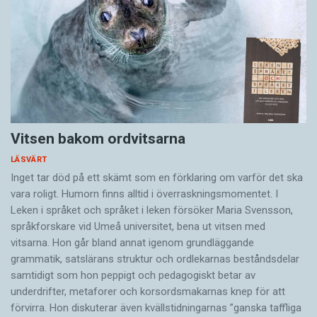
Vitsen bakom ordvitsarna
LÄSVÄRT
Inget tar död på ett skämt som en förklaring om varför det ska
vara roligt. Humorn finns alltid i överrask­ningsmomentet. I
Leken i språket och språket i leken för­söker Maria Svensson,
språkforskare vid Umeå universitet, bena ut vitsen med
vitsarna. Hon går bland annat igenom grundläggande
grammatik, satslärans struktur och ord­lekarnas beståndsdelar
samtidigt som hon peppigt och pedagogiskt betar av
underdrifter, meta­forer och korsords­makarnas knep för att
förvirra. Hon diskuterar även ­kvällstidningarnas ”ganska taffliga