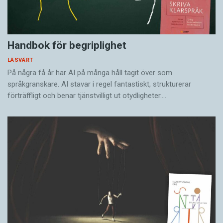
Handbok för begriplighet
LÄSVÄRT
På några få år har AI på många håll tagit över som
språkgranskare. AI stavar i regel fantastiskt, strukturerar
förträffligt och benar tjänstvilligt ut otydligheter.…