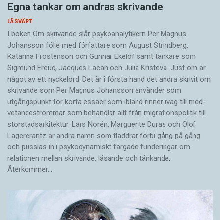
Egna tankar om andras skrivande
LÄSVÄRT
I boken Om skrivande slår psykoanalytikern Per Magnus
Johansson följe med författare som August Strindberg,
Katarina Frostenson och Gunnar Ekelöf samt tänkare som
Sigmund Freud, Jacques Lacan och Julia Kristeva. Just om är
något av ett nyckelord. Det är i första hand det andra skrivit om
skrivande som Per Magnus Johansson använder som
utgångspunkt för korta essäer som ibland rinner iväg till med­
vetandeströmmar som behandlar allt från migrationspolitik till
storstadsarkitektur. Lars Norén, Marguerite Duras och Olof
Lagercrantz är andra namn som fladdrar förbi gång på gång
och pusslas in i psykodynamiskt färgade funderingar om
relationen mellan skrivande, läsande och tänkande.
Återkommer…