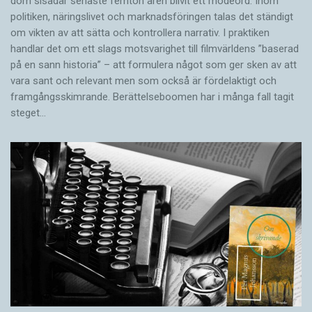
dom sisådär senaste femton åren blivit ett modeord. Inom
politiken, näringslivet och marknadsföringen talas det ständigt
om vikten av att sätta och kontrollera narrativ. I praktiken
handlar det om ett slags motsvarighet till filmvärldens ”baserad
på en sann historia” – att formulera något som ger sken av att
vara sant och ­relevant men som också är fördelaktigt och
framgångsskimrande. Berättelseboomen har i många fall tagit
steget…