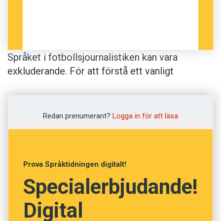
Språket i fotbollsjournalistiken kan vara
exkluderande. För att förstå ett vanligt
matchreferat krävs inte sällan en hel del
förkunskaper.
Redan prenumerant?
Logga in för att läsa
Det är inte självklart att den måttligt
intresserade hänger med när det talas om ett
avgörande i
Fergie time
, ’på övertid’, av
Prova Språktidningen digitalt!
hemmalagets
tia
, ’släpande anfallare’, efter
tiki-
Specialerbjudande!
taka-fotboll
, ’kortpassningsspel’, på
sista
tredjedelen
, ’området närmast motståndarens
Digital
mål’.