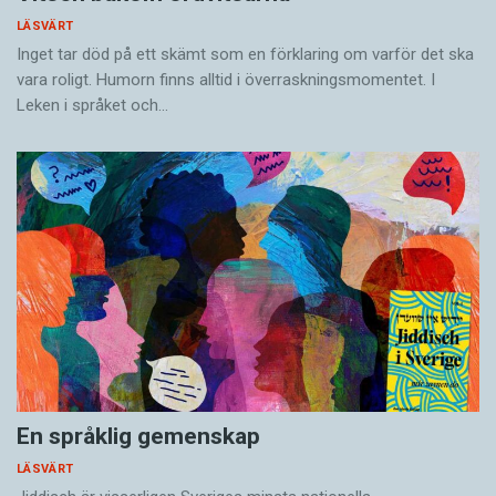
LÄSVÄRT
Inget tar död på ett skämt som en förklaring om varför det ska
vara roligt. Humorn finns alltid i överrask­ningsmomentet. I
Leken i språket och…
En språklig gemenskap
LÄSVÄRT