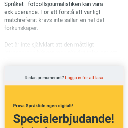
Anmäl till språkpolisen
Språket i fotbollsjournalistiken kan vara
exkluderande. För att förstå ett vanligt
Föreslå nyord
matchreferat krävs inte sällan en hel del
Annonsera
förkunskaper.
Prenumerera
Det är inte självklart att den måttligt
Läs Språktidningen digitalt
intresserade hänger med när det talas om ett
Press
avgörande i
Fergie time
, ’på övertid’, av
hemmalagets
tia
, ’släpande anfallare’, efter
tiki-
taka-fotboll
, ’kortpassningsspel’, på
sista
Redan prenumerant?
Logga in för att läsa
tredjedelen
, ’området närmast motståndarens
mål’.
Prova Språktidningen digitalt!
I denna bok analyserar språkforskaren Barbro
Specialerbjudande!
Lundin fotbollsspråket så som det återges i
medierna. Hon diskuterar bland annat stilistik,