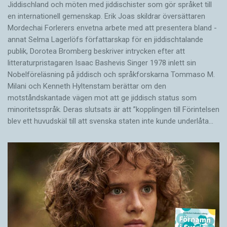
Jiddischland och möten med jiddischister som gör språket till
en internationell gemenskap. Erik Joas skildrar översättaren
Morde­chai Forlerers envetna arbete med att presentera bland ­
annat Selma Lagerlöfs författarskap för en jiddisch­talande
publik, Dorotea Bromberg beskriver intrycken efter att
litteraturpristagaren Isaac Bashevis Singer 1978 inlett sin
Nobelföreläsning på jiddisch och språkforskarna Tommaso M.
Milani och Kenneth Hyltenstam berättar om den
motståndskantade vägen mot att ge jiddisch status som
minoritetsspråk. Deras slutsats är att ”kopplingen till Förintelsen
blev ett huvud­skäl till att svenska staten inte kunde underlåta…