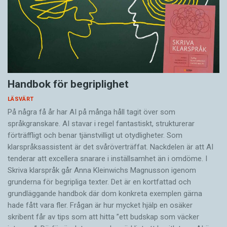
Handbok för begriplighet
LÄSVÄRT
På några få år har AI på många håll tagit över som
språkgranskare. AI stavar i regel fantastiskt, strukturerar
förträffligt och benar tjänstvilligt ut otydligheter. Som
klarspråksassistent är det svår­överträffat. Nack­delen är att AI
tenderar att excellera snarare i inställsamhet än i omdöme. I
Skriva klarspråk går Anna Kleinwichs Magnusson igenom
grunderna för begripliga texter. Det är en kortfattad och
grundläggande handbok där dom konkreta exemplen gärna
hade fått vara fler. Frågan är hur mycket hjälp en osäker
skribent får av tips som att hitta ”ett budskap som väcker