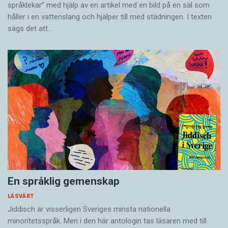
språklekar” med hjälp av en artikel med en bild på en säl som
håller i en vatten­slang och hjälper till med städningen. I ­texten
sägs det att…
En språklig gemenskap
LÄSVÄRT
Jiddisch är visserligen Sveriges minsta nationella
minoritetsspråk. Men i den här antologin tas läsaren med till