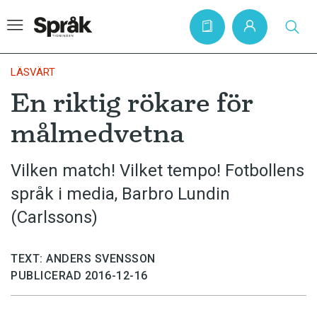
LÄSVÄRT
En riktig rökare för
Hem
målmedvetna
Artiklar
Krönikor
Vilken match! Vilket tempo! Fotbollens
språk i media, Barbro Lundin
Språkfrågor
(Carlssons)
Skrivtips
Bokrecensioner
TEXT: ANDERS SVENSSON
Kviss
PUBLICERAD 2016-12-16
Podden