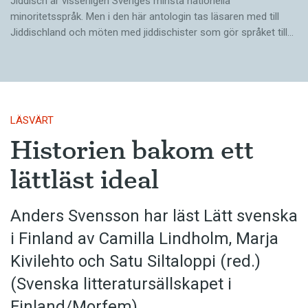
Jiddisch är visserligen Sveriges minsta nationella
minoritetsspråk. Men i den här antologin tas läsaren med till
Jiddischland och möten med jiddischister som gör språket till…
LÄSVÄRT
Historien bakom ett
lättläst ideal
Anders Svensson har läst Lätt svenska
i Finland av Camilla Lindholm, Marja
Kivilehto och Satu Siltaloppi (red.)
(Svenska litteratur­sällskapet i
Finland/Morfem)