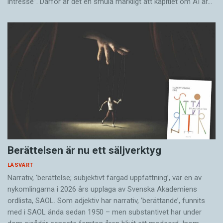
intresse”. Därför är det en smula märkligt att kapitlet om AI är…
Berättelsen är nu ett säljverktyg
LÄSVÄRT
Narrativ, ’berättelse; subjektivt färgad uppfattning’, var en av
nykomlingarna i 2026 års upplaga av Svenska Akademiens
ordlista, SAOL. Som adjektiv har narrativ, ’berättande’, funnits
med i SAOL ända sedan 1950 – men substantivet har under