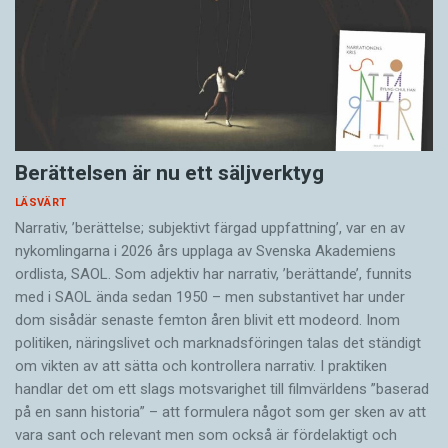
Berättelsen är nu ett säljverktyg
LÄSVÄRT
Narrativ, ’berättelse; subjektivt färgad uppfattning’, var en av
nykomlingarna i 2026 års upplaga av Svenska Akademiens
ordlista, SAOL. Som adjektiv har narrativ, ’berättande’, funnits
med i SAOL ända sedan 1950 – men substantivet har under
dom sisådär senaste femton åren blivit ett modeord. Inom
politiken, näringslivet och marknadsföringen talas det ständigt
om vikten av att sätta och kontrollera narrativ. I praktiken
handlar det om ett slags motsvarighet till filmvärldens ”baserad
på en sann historia” – att formulera något som ger sken av att
vara sant och ­relevant men som också är fördelaktigt och