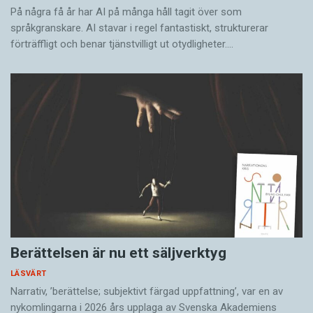
På några få år har AI på många håll tagit över som
språkgranskare. AI stavar i regel fantastiskt, strukturerar
förträffligt och benar tjänstvilligt ut otydligheter.…
Berättelsen är nu ett säljverktyg
LÄSVÄRT
Narrativ, ’berättelse; subjektivt färgad uppfattning’, var en av
nykomlingarna i 2026 års upplaga av Svenska Akademiens