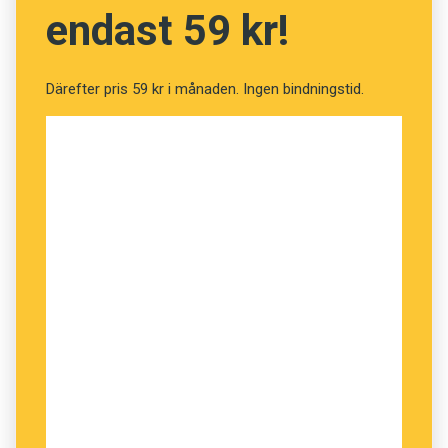
riktig räddare i nöden.
endast 59 kr!
Bokens första del inriktar sig på att läsaren ska
förstå hur retorik fungerar. Det bereder vägen
Därefter pris 59 kr i månaden. Ingen bindningstid.
för den retorikanalys som följer i del två. Denna
del är ett fynd som tål att återvändas till med
jämna mellanrum. Allt för hålla sin kritiska blick
i trim.