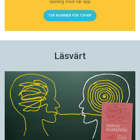
läsning med vår app
TVÅ NUMMER FÖR 129 KR!
Läsvärt