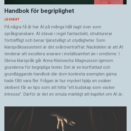
Handbok för begriplighet
LÄSVÄRT
På några få år har AI på många håll tagit över som
språkgranskare. AI stavar i regel fantastiskt, strukturerar
förträffligt och benar tjänstvilligt ut otydligheter. Som
klarspråksassistent är det svår­överträffat. Nack­delen är att AI
tenderar att excellera snarare i inställsamhet än i omdöme. I
Skriva klarspråk går Anna Kleinwichs Magnusson igenom
grunderna för begripliga texter. Det är en kortfattad och
grundläggande handbok där dom konkreta exemplen gärna
hade fått vara fler. Frågan är hur mycket hjälp en osäker
skribent får av tips som att hitta ”ett budskap som väcker
intresse”. Därför är det en smula märkligt att kapitlet om AI är…