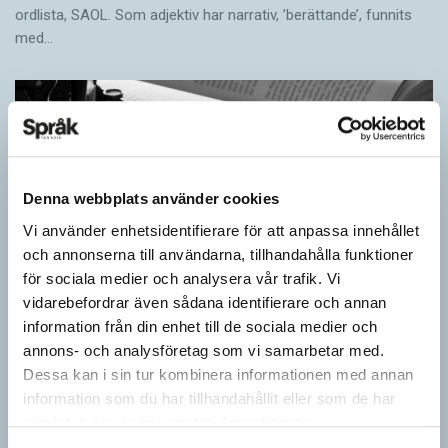
ordlista, SAOL. Som adjektiv har narrativ, ’berättande’, funnits
med…
Denna webbplats använder cookies
Vi använder enhetsidentifierare för att anpassa innehållet
och annonserna till användarna, tillhandahålla funktioner
för sociala medier och analysera vår trafik. Vi
vidarebefordrar även sådana identifierare och annan
information från din enhet till de sociala medier och
Egna tankar om andras skrivande
annons- och analysföretag som vi samarbetar med.
LÄSVÄRT
Dessa kan i sin tur kombinera informationen med annan
I boken Om skrivande slår psykoanalytikern Per Magnus
information som du har tillhandahållit eller som de har
Johansson följe med författare som August Strindberg,
samlat in när du har använt deras tjänster.
Katarina Frostenson och Gunnar Ekelöf samt tänkare som