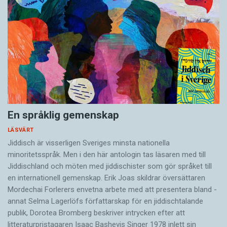
En språklig gemenskap
LÄSVÄRT
Jiddisch är visserligen Sveriges minsta nationella
minoritetsspråk. Men i den här antologin tas läsaren med till
Jiddischland och möten med jiddischister som gör språket till
en internationell gemenskap. Erik Joas skildrar översättaren
Morde­chai Forlerers envetna arbete med att presentera bland ­
annat Selma Lagerlöfs författarskap för en jiddisch­talande
publik, Dorotea Bromberg beskriver intrycken efter att
litteraturpristagaren Isaac Bashevis Singer 1978 inlett sin