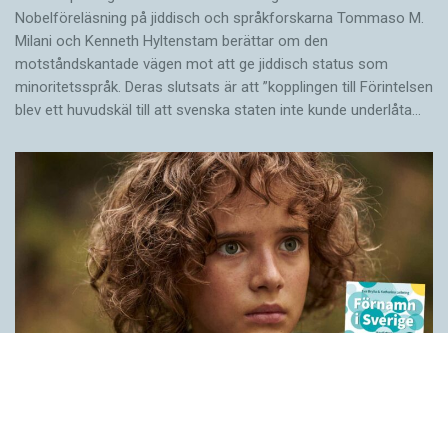
Nobelföreläsning på jiddisch och språkforskarna Tommaso M.
Milani och Kenneth Hyltenstam berättar om den
motståndskantade vägen mot att ge jiddisch status som
minoritetsspråk. Deras slutsats är att ”kopplingen till Förintelsen
blev ett huvud­skäl till att svenska staten inte kunde underlåta…
Historien bakom våra förnamn
LÄSVÄRT