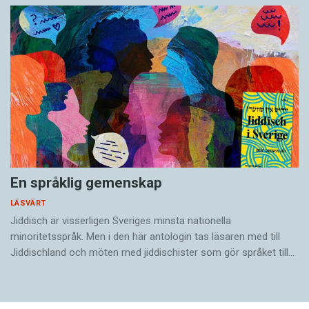
En språklig gemenskap
LÄSVÄRT
Jiddisch är visserligen Sveriges minsta nationella
minoritetsspråk. Men i den här antologin tas läsaren med till
Jiddischland och möten med jiddischister som gör språket till…