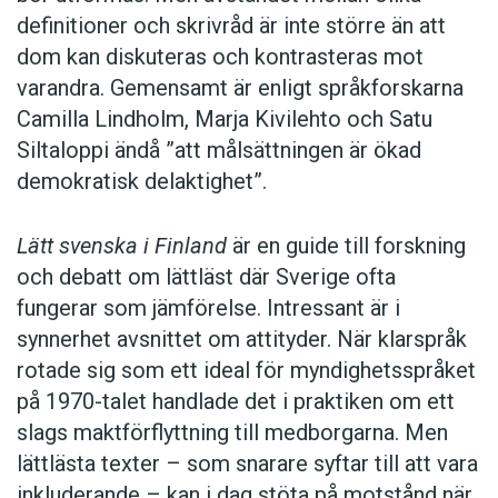
definitioner och skrivråd är inte större än att
dom kan diskuteras och kontrasteras mot
varandra. Gemensamt är enligt språkforskarna
Camilla Lindholm, Marja Kivilehto och Satu
Siltaloppi ändå ”att målsättningen är ökad
demokratisk delaktighet”.
Lätt svenska i Finland
är en guide till forskning
och debatt om lättläst där ­Sverige ofta
fungerar som jämförelse. ­Intressant är i
synnerhet ­avsnittet om attityder. När klar­språk
rotade sig som ett ideal för myndighetsspråket
på 1970-talet handlade det i praktiken om ett
slags maktförflyttning till medborgarna. Men
lättlästa texter – som snarare syftar till att vara
inkluderande – kan i dag stöta på motstånd när