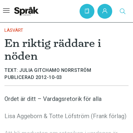
LÄSVÄRT
En riktig räddare i
Hem
nöden
Artiklar
Krönikor
TEXT: JULIA GITCHAMO NORRSTRÖM
PUBLICERAD 2012-10-03
Språkfrågor
Skrivtips
Ordet är ditt – Vardags­retorik för alla
Bokrecensioner
Kviss
Lisa Aggeborn & Totte Löfström (Frank förlag)
Podden