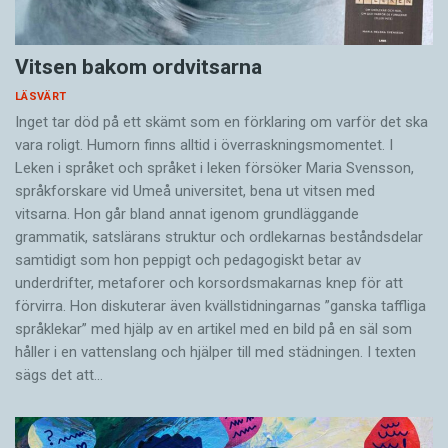
Vitsen bakom ordvitsarna
LÄSVÄRT
Inget tar död på ett skämt som en förklaring om varför det ska
vara roligt. Humorn finns alltid i överrask­ningsmomentet. I
Leken i språket och språket i leken för­söker Maria Svensson,
språkforskare vid Umeå universitet, bena ut vitsen med
vitsarna. Hon går bland annat igenom grundläggande
grammatik, satslärans struktur och ord­lekarnas beståndsdelar
samtidigt som hon peppigt och pedagogiskt betar av
underdrifter, meta­forer och korsords­makarnas knep för att
förvirra. Hon diskuterar även ­kvällstidningarnas ”ganska taffliga
språklekar” med hjälp av en artikel med en bild på en säl som
håller i en vatten­slang och hjälper till med städningen. I ­texten
sägs det att…