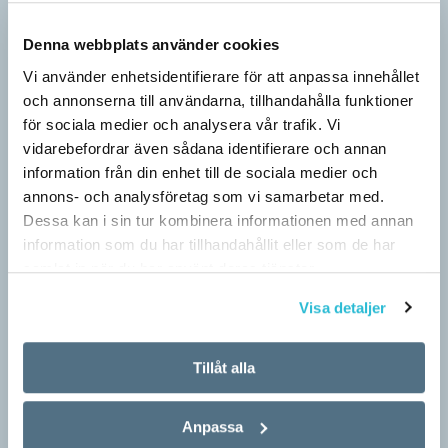
Denna webbplats använder cookies
Berättelsen är nu ett säljverktyg
Vi använder enhetsidentifierare för att anpassa innehållet
LÄSVÄRT
och annonserna till användarna, tillhandahålla funktioner
Narrativ, ’berättelse; subjektivt färgad uppfattning’, var en av
för sociala medier och analysera vår trafik. Vi
nykomlingarna i 2026 års upplaga av Svenska Akademiens
vidarebefordrar även sådana identifierare och annan
ordlista, SAOL. Som adjektiv har narrativ, ’berättande’, funnits
information från din enhet till de sociala medier och
med…
annons- och analysföretag som vi samarbetar med.
Dessa kan i sin tur kombinera informationen med annan
information som du har tillhandahållit eller som de har
samlat in när du har använt deras tjänster.
Visa detaljer
Tillåt alla
Anpassa