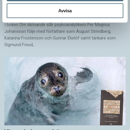
Egna tankar om andras skrivande
Avvisa
LÄSVÄRT
I boken Om skrivande slår psykoanalytikern Per Magnus
Johansson följe med författare som August Strindberg,
Katarina Frostenson och Gunnar Ekelöf samt tänkare som
Sigmund Freud,…