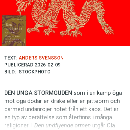
Anmäl till språkpolisen
Föreslå nyord
Annonsera
Prenumerera
Läs Språktidningen digitalt
Press
TEXT:
ANDERS SVENSSON
PUBLICERAD 2026-02-09
BILD: ISTOCKPHOTO
DEN UNGA STORMGUDEN
som i en kamp öga
mot öga dödar en drake eller en jätteorm och
därmed undanröjer hotet från ett kaos. Det är
en typ av berättelse som återfinns i många
religioner. I
Den undflyende ormen
utgår Ola