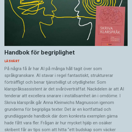
Handbok för begriplighet
LÄSVÄRT
På några få år har AI på många håll tagit över som
språkgranskare. AI stavar i regel fantastiskt, strukturerar
förträffligt och benar tjänstvilligt ut otydligheter. Som
klarspråksassistent är det svår­överträffat. Nack­delen är att AI
tenderar att excellera snarare i inställsamhet än i omdöme. I
Skriva klarspråk går Anna Kleinwichs Magnusson igenom
grunderna för begripliga texter. Det är en kortfattad och
grundläggande handbok där dom konkreta exemplen gärna
hade fått vara fler. Frågan är hur mycket hjälp en osäker
skribent får av tips som att hitta ”ett budskap som väcker