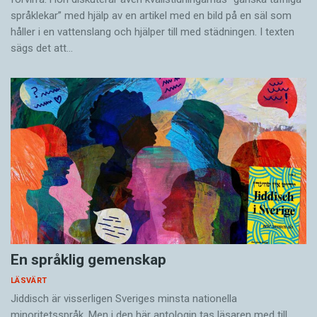
språklekar” med hjälp av en artikel med en bild på en säl som
håller i en vatten­slang och hjälper till med städningen. I ­texten
sägs det att…
En språklig gemenskap
LÄSVÄRT
Jiddisch är visserligen Sveriges minsta nationella
minoritetsspråk. Men i den här antologin tas läsaren med till