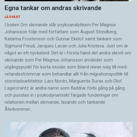
Egna tankar om andras skrivande
LÄSVÄRT
I boken Om skrivande slår psykoanalytikern Per Magnus
Johansson följe med författare som August Strindberg,
Katarina Frostenson och Gunnar Ekelöf samt tänkare som
Sigmund Freud, Jacques Lacan och Julia Kristeva. Just om är
något av ett nyckelord. Det är i första hand det andra skrivit om
skrivande som Per Magnus Johansson använder som
utgångspunkt för korta essäer som ibland rinner iväg till med­
vetandeströmmar som behandlar allt från migrationspolitik till
storstadsarkitektur. Lars Norén, Marguerite Duras och Olof
Lagercrantz är andra namn som fladdrar förbi gång på gång
och pusslas in i psykodynamiskt färgade funderingar om
relationen mellan skrivande, läsande och tänkande.
Återkommer…