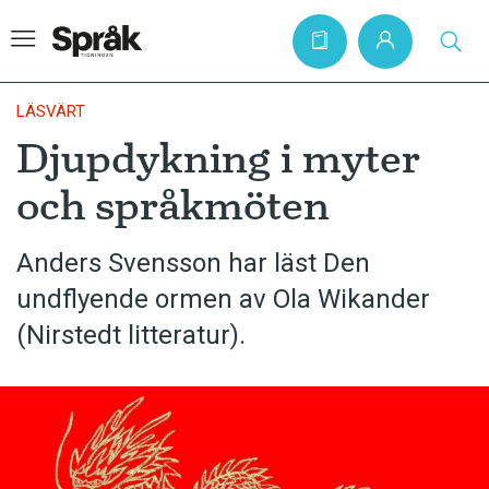
LÄSVÄRT
Djupdykning i myter
Hem
och språkmöten
Artiklar
Krönikor
Anders Svensson har läst Den
undflyende ormen av Ola Wikander
Språkfrågor
(Nirstedt litteratur).
Skrivtips
Bokrecensioner
Kviss
Podden