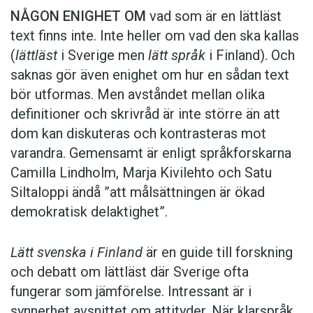
NÅGON ENIGHET OM
vad som är en lättläst
text finns inte. Inte heller om vad den ska kallas
(
lättläst
i Sverige men
lätt språk
i Finland). Och
saknas gör även enighet om hur en sådan text
bör utformas. Men avståndet mellan olika
definitioner och skrivråd är inte större än att
dom kan diskuteras och kontrasteras mot
varandra. Gemensamt är enligt språkforskarna
Camilla Lindholm, Marja Kivilehto och Satu
Siltaloppi ändå ”att målsättningen är ökad
demokratisk delaktighet”.
Lätt svenska i Finland
är en guide till forskning
och debatt om lättläst där ­Sverige ofta
fungerar som jämförelse. ­Intressant är i
synnerhet ­avsnittet om attityder. När klar­språk