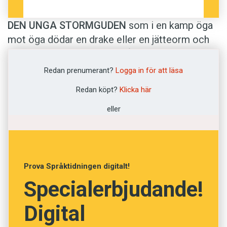
DEN UNGA STORMGUDEN
som i en kamp öga
mot öga dödar en drake eller en jätteorm och
därmed undanröjer hotet från ett kaos. Det är
en typ av berättelse som återfinns i många
Redan prenumerant?
Logga in för att läsa
religioner. I
Den undflyende ormen
utgår Ola
Redan köpt?
Klicka här
Wikander från mytologiska föreställningar i
sökandet efter gemensamma band mellan
eller
språk och kulturer. Myterna sträcker sig
tidsmässigt från kopparstenåldern in i våra
dagar.
Prova Språktidningen digitalt!
Ola Wikander rör sig främst i semitiska och
Specialerbjudande!
indoeuropeiska språk samt i sydvästra Asien
Digital
och Indien. Han navigerar mellan berättelser
som färgat och flutit in i varandra samt mellan