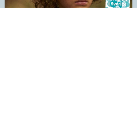
Historien bakom våra förnamn
LÄSVÄRT
När Peter Høegs roman Fröken Smillas känsla för snö blev film
1997 blev det också ett förnamn i Sverige. Grunden är det
grönländska kvinnonamnet Millaaraq (’en som smånynnar’)
som kombinerades med danskans smil (’leende’). I dag bärs
Smilla av drygt 1 800 svenskar efter att ha varit ett förnamn på
modet under 2000-talets första år. Den andra upplagan av
Förnamn i Sverige tar upp alla förnamn som har minst 400
bärare. Det innebär att ursprunget till Smilla och runt 1 800
ytterligare namn diskuteras och analyseras i korta och
faktaspäckade artiklar. Nio av tio svenskar heter – med
reservation för stavningsvarianter…