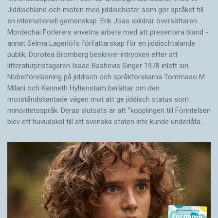
Jiddischland och möten med jiddischister som gör språket till
en internationell gemenskap. Erik Joas skildrar översättaren
Morde­chai Forlerers envetna arbete med att presentera bland ­
annat Selma Lagerlöfs författarskap för en jiddisch­talande
publik, Dorotea Bromberg beskriver intrycken efter att
litteraturpristagaren Isaac Bashevis Singer 1978 inlett sin
Nobelföreläsning på jiddisch och språkforskarna Tommaso M.
Milani och Kenneth Hyltenstam berättar om den
motståndskantade vägen mot att ge jiddisch status som
minoritetsspråk. Deras slutsats är att ”kopplingen till Förintelsen
blev ett huvud­skäl till att svenska staten inte kunde underlåta…