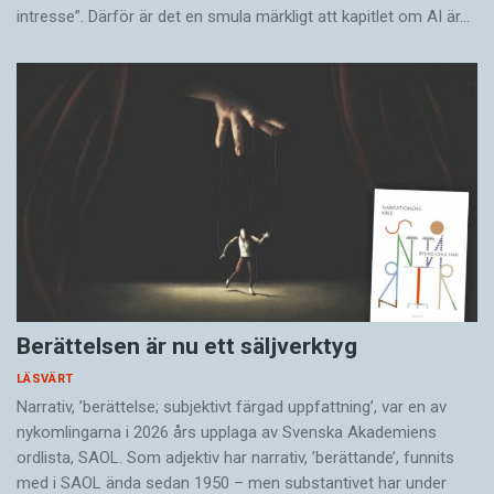
intresse”. Därför är det en smula märkligt att kapitlet om AI är…
Berättelsen är nu ett säljverktyg
LÄSVÄRT
Narrativ, ’berättelse; subjektivt färgad uppfattning’, var en av
nykomlingarna i 2026 års upplaga av Svenska Akademiens
ordlista, SAOL. Som adjektiv har narrativ, ’berättande’, funnits
med i SAOL ända sedan 1950 – men substantivet har under