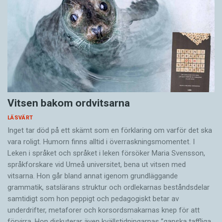
Vitsen bakom ordvitsarna
LÄSVÄRT
Inget tar död på ett skämt som en förklaring om varför det ska
vara roligt. Humorn finns alltid i överrask­ningsmomentet. I
Leken i språket och språket i leken för­söker Maria Svensson,
språkforskare vid Umeå universitet, bena ut vitsen med
vitsarna. Hon går bland annat igenom grundläggande
grammatik, satslärans struktur och ord­lekarnas beståndsdelar
samtidigt som hon peppigt och pedagogiskt betar av
underdrifter, meta­forer och korsords­makarnas knep för att
förvirra. Hon diskuterar även ­kvällstidningarnas ”ganska taffliga