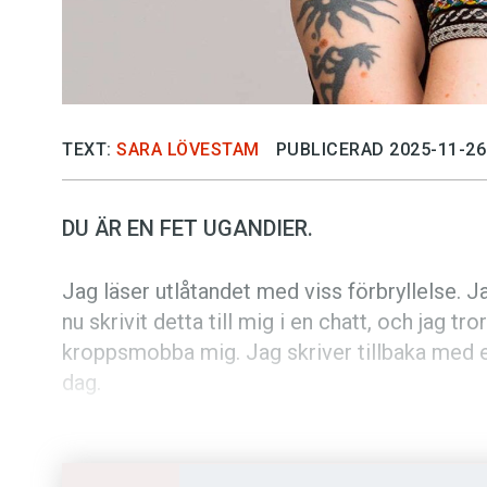
TEXT:
SARA LÖVESTAM
PUBLICERAD 2025-11-26
DU ÄR EN FET UGANDIER.
Jag läser utlåtandet med viss förbryllelse. J
nu skrivit detta till mig i en chatt, och jag tr
kroppsmobba mig. Jag skriver tillbaka med e
dag.
Vad menar du?