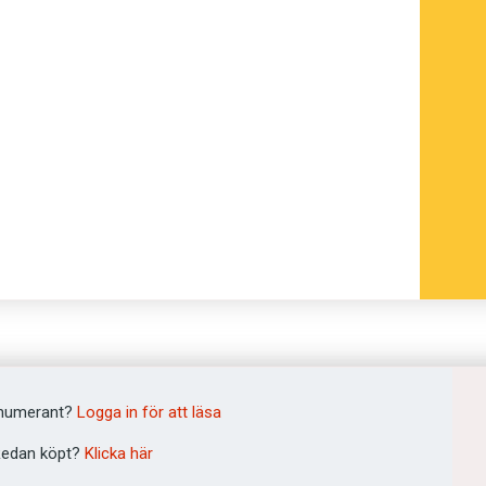
onen bara om det kommer att bli mat över
ibland tvinga avsändaren att reflektera
ibland avvärja en ­konflikt innan den
amnat i en främmande social miljö eller
g vad jag menar.
.
ag har en god relation till den vän som
or nog inte att hennes intention är att
numerant?
Logga in för att läsa
n fråga som skickas ­mellan oss varje
edan köpt?
Klicka här