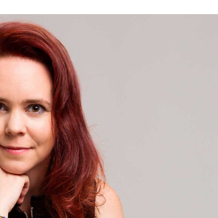
språkpolisen
rd
a
dningen digitalt