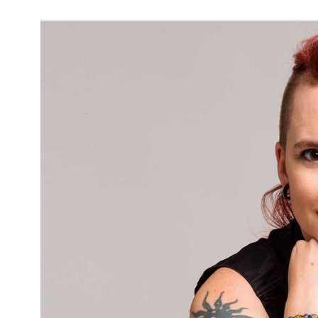
Kviss
Podden
Anmäl till 
Föreslå nyo
Annonsera
Prenumerer
Läs Språkti
Press