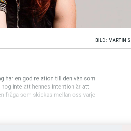
BILD: MARTIN
ag har en god relation till den vän som
or nog inte att hennes intention är att
n fråga som skickas ­mellan oss varje