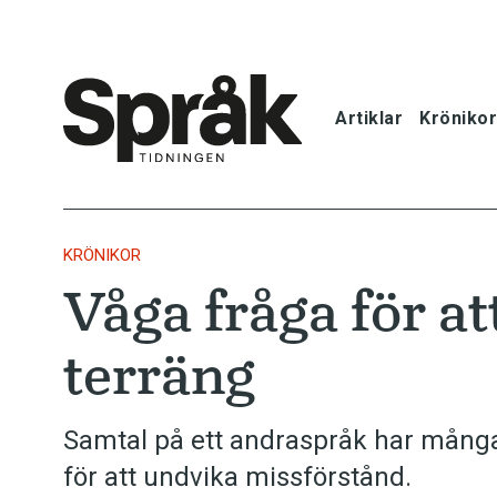
Artiklar
Krönikor
Hem
Artiklar
KRÖNIKOR
Våga fråga för att
Krönikor
terräng
Språkfrågor
Skrivtips
Samtal på ett andraspråk har många 
för att undvika missförstånd.
Bokrecensi