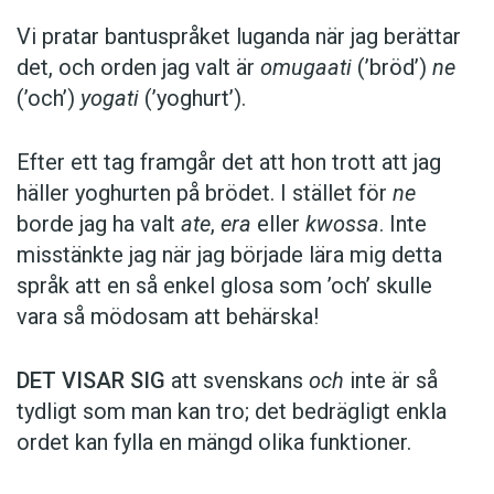
Vi pratar bantuspråket luganda när jag berättar
det, och orden jag valt är
omugaati
(’bröd’)
ne
(’och’)
yogati
(’yoghurt’).
Efter ett tag framgår det att hon trott att jag
häller yoghurten på brödet. I stället för
ne
borde jag ha valt
ate
,
era
eller
kwossa
. Inte
misstänkte jag när jag började lära mig detta
språk att en så enkel glosa som ’och’ skulle
vara så mödosam att behärska!
DET VISAR SIG
att svenskans
och
inte är så
tydligt som man kan tro; det bedrägligt enkla
ordet kan fylla en mängd olika funktioner.