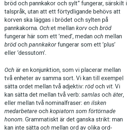
bröd och pannkakor och sylt” fungerar, särskilt i
talspråk, utan att ett förtydligande behövs att
korven ska läggas i brödet och sylten på
pannkakorna.
Och
:et mellan
korv
och
bröd
fungerar här som ett ’med’, medan
och
mellan
bröd
och
pannkakor
fungerar som ett ’plus’
eller ’dessutom’.
Och
är en konjunktion, som vi placerar ­mellan
två enheter av samma sort. Vi kan till exempel
sätta ordet mellan två adjektiv:
röd
och
vit
. Vi
kan sätta det mellan två verb:
­samlas
och
äter
,
eller mellan två nominal­fraser:
en ilsken
medarbetare
och
kopiatorn som förtörnade
honom
. Grammatiskt är det ganska strikt: man
kan inte sätta
och
mellan ord av olika ord­