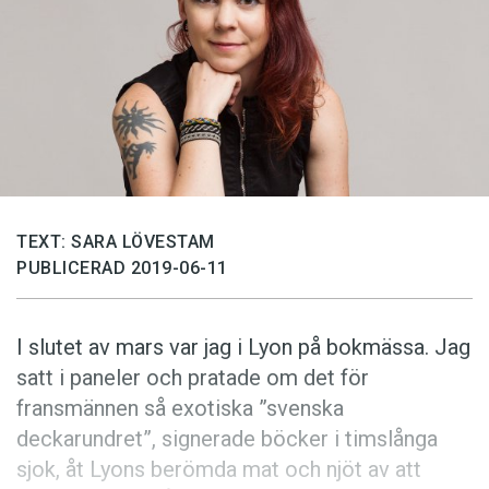
Anmäl till språkpolisen
Föreslå nyord
Annonsera
Prenumerera
Läs Språktidningen digitalt
Press
TEXT: SARA LÖVESTAM
PUBLICERAD 2019-06-11
I slutet av mars var jag i Lyon på bokmässa. Jag
satt i paneler och pratade om det för
fransmännen så exotiska ”svenska
deckarundret”, signerade böcker i timslånga
sjok, åt Lyons berömda mat och njöt av att