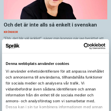
Och det är inte alls så enkelt i svenskan
KRÖNIKOR
”Ehh, det blir väl äckligt”, säger min kompis när jag berättat att
jag till frukost äter smörgås och yoghurt. Vi pratar bantuspråket
luganda när jag…
Denna webbplats använder cookies
Vi använder enhetsidentifierare för att anpassa innehållet
och annonserna till användarna, tillhandahålla funktioner
för sociala medier och analysera vår trafik. Vi
vidarebefordrar även sådana identifierare och annan
information från din enhet till de sociala medier och
annons- och analysföretag som vi samarbetar med.
Dessa kan i sin tur kombinera informationen med annan