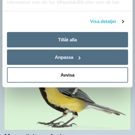
information som du har tillhandahållit eller som de har
samlat in när du har använt deras tjänster.
Ordens umgänge avslöjar betydelsen
Visa detaljer
KRÖNIKOR
”Du kan begripa ett ord genom att titta på vilka det umgås med”
– ungefär så sa den brittiske språkvetaren John Rupert Firth
Tillåt alla
(1890–1960) om…
Anpassa
Avvisa