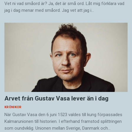
Vet ni vad småord är? Ja, det är små ord. Låt mig förklara vad
jag i dag menar med småord. Jag vet att jag i…
Arvet från Gustav Vasa lever än i dag
KRÖNIKOR
När Gustav Vasa den 6 juni 1523 ­valdes till kung förpassades
Kalmar­unionen till historien. I efterhand framstod splittringen
som ound­viklig. ­Unionen ­mellan Sverige, Danmark och…