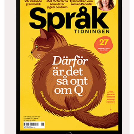
– Hur säger man ’blunda och gapa’ på engelska,
nu igen?