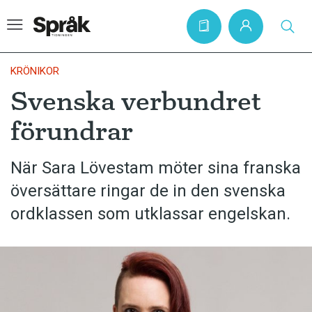
KRÖNIKOR
Svenska verbundret
Hem
förundrar
Artiklar
Krönikor
När Sara Lövestam möter sina franska
översättare ringar de in den svenska
Språkfrågor
ordklassen som utklassar engelskan.
Skrivtips
Bokrecensioner
Kviss
Podden