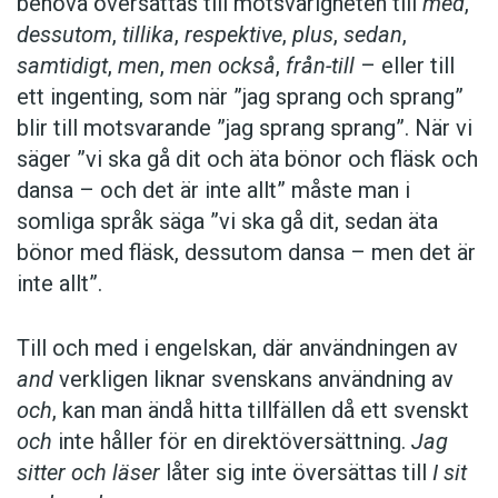
behöva översättas till motsvarigheten till
med
,
dessutom
,
tillika
,
respektive
,
plus
,
sedan
,
samtidigt
,
men
,
men också
,
från-till
– eller till
ett ingenting, som när ”jag sprang och sprang”
blir till motsvarande ”jag sprang sprang”. När vi
säger ”vi ska gå dit och äta bönor och fläsk och
dansa – och det är inte allt” måste man i
somliga språk säga ”vi ska gå dit, sedan äta
bönor med fläsk, dessutom dansa – men det är
inte allt”.
Till och med i engelskan, där användningen av
and
verkligen liknar svenskans användning av
och
, kan man ändå hitta tillfällen då ett svenskt
och
inte håller för en direktöversättning.
Jag
sitter och läser
låter sig inte översättas till
I sit