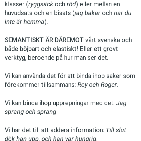
klasser (
ryggsäck
och
röd
) eller mellan en
huvudsats och en bisats (
jag bakar
och
när du
inte är hemma
).
SEMANTISKT ÄR DÄREMOT
vårt svenska och
både böjbart och elastiskt! Eller ett grovt
verktyg, beroende på hur man ser det.
Vi kan använda det för att binda ihop saker som
förekommer till­sammans:
Roy och Roger
.
Vi kan binda ihop upprepningar med det:
Jag
sprang och sprang
.
Vi har det till att addera information:
Till slut
dök han upp, och han var hungrig
.