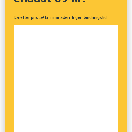
det anses att diskussionen är över och att den
som spelade nazistkortet har förlorat.
Därefter pris 59 kr i månaden. Ingen bindningstid.
Så låt mig slippa det där ”ja men språket
utvecklas faktiskt”. Jag visste det redan.
Snacka om
språksplejning
.
För egen del anlägger jag ibland estetiska
synpunkter på olika valmöjligheter – men den
allra tyngsta principen är ändå denna: skriv
svenska! Den gäller givetvis i lika hög grad för
talat språk. Ja, det finns faktiskt en god poäng i
att använda svenska ord, fraser och uttal när
man talar svenska (där blev det visst
språksplejning igen).