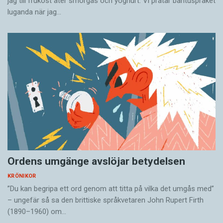
jag till frukost äter smörgås och yoghurt. Vi pratar bantuspråket
luganda när jag…
Ordens umgänge avslöjar betydelsen
KRÖNIKOR
”Du kan begripa ett ord genom att titta på vilka det umgås med”
– ungefär så sa den brittiske språkvetaren John Rupert Firth
(1890–1960) om…