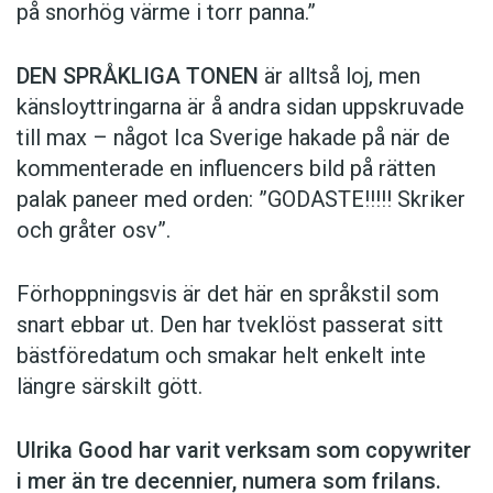
på snorhög värme i torr panna.”
DEN SPRÅKLIGA TONEN
är alltså loj, men
känsloyttringarna är å andra sidan uppskruvade
till max – något Ica Sverige hakade på när de
kommen­terade en influencers bild på rätten
palak paneer med orden: ­”GODASTE!!!!! Skriker
och gråter osv”.
Förhoppningsvis är det här en språkstil som
snart ebbar ut. Den har tveklöst passerat sitt
bästföredatum och smakar helt enkelt inte
längre särskilt gött.
Ulrika Good har varit verksam som copy­writer
i mer än tre decennier, numera som frilans.