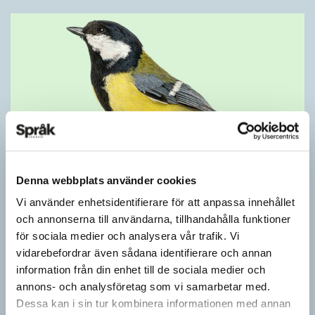
Denna webbplats använder cookies
Mesen är ingen fegis
Vi använder enhetsidentifierare för att anpassa innehållet
KRÖNIKOR
och annonserna till användarna, tillhandahålla funktioner
Sveriges vanligaste vinterfågel är en mes. Alltså ingen fegis
för sociala medier och analysera vår trafik. Vi
precis och inte heller någon oxe, trots namnet. Att den kallas
vidarebefordrar även sådana identifierare och annan
för talgoxe beror på att…
information från din enhet till de sociala medier och
annons- och analysföretag som vi samarbetar med.
Dessa kan i sin tur kombinera informationen med annan