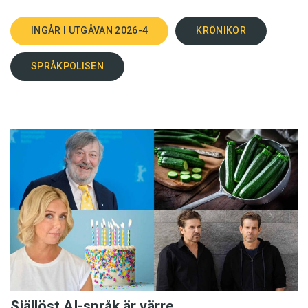
INGÅR I UTGÅVAN 2026-4
KRÖNIKOR
SPRÅKPOLISEN
Själlöst AI-språk är värre