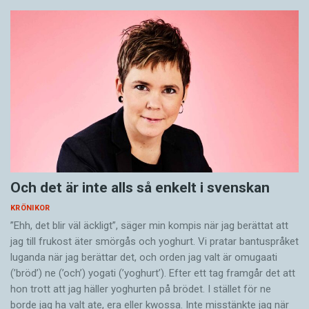
Och det är inte alls så enkelt i svenskan
KRÖNIKOR
”Ehh, det blir väl äckligt”, säger min kompis när jag berättat att
jag till frukost äter smörgås och yoghurt. Vi pratar bantuspråket
luganda när jag berättar det, och orden jag valt är omugaati
(’bröd’) ne (’och’) yogati (’yoghurt’). Efter ett tag framgår det att
hon trott att jag häller yoghurten på brödet. I stället för ne
borde jag ha valt ate, era eller kwossa. Inte misstänkte jag när