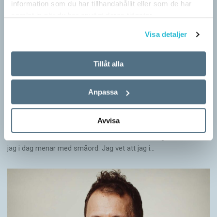
information som du har tillhandahållit eller som de har
samlat in när du har använt deras tjänster.
Visa detaljer
Tillåt alla
Anpassa
Rör inte mitt asså!
Avvisa
KRÖNIKOR
Vet ni vad småord är? Ja, det är små ord. Låt mig förklara vad
jag i dag menar med småord. Jag vet att jag i…