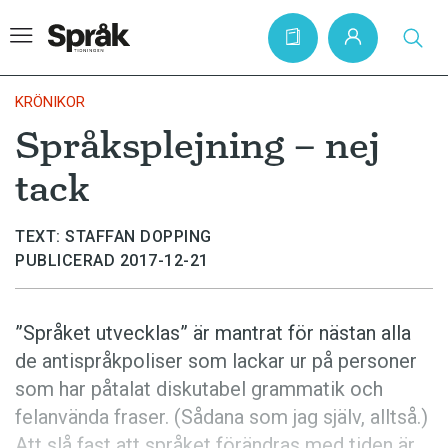
KRÖNIKOR
Språksplejning – nej
Hem
tack
Artiklar
Krönikor
TEXT: STAFFAN DOPPING
PUBLICERAD 2017-12-21
Språkfrågor
Skrivtips
”Språket utvecklas” är mantrat för nästan alla
Bokrecensioner
de antispråkpoliser som lackar ur på personer
Kviss
som har påtalat diskutabel grammatik och
felanvända fraser. (Sådana som jag själv, alltså.)
Podden
Att slå fast att språket förändras med tiden är