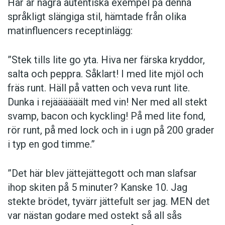
Här är några autentiska ­exempel på denna
språkligt slängiga stil, ­hämtade från olika
matinfluencers receptinlägg:
”Stek tills lite go yta. Hiva ner färska kryddor,
salta och peppra. Såklart! I med lite mjöl och
fräs runt. Häll på vatten och veva runt lite.
Dunka i rejäääääält med vin! Ner med all stekt
svamp, bacon och kyckling! På med lite fond,
rör runt, på med lock och in i ugn på 200 grader
i typ en god timme.”
”Det här blev jättejättegott och man slafsar
ihop skiten på 5 minuter? Kanske 10. Jag
stekte brödet, tyvärr jättefult ser jag. MEN det
var nästan godare med ostekt så all sås