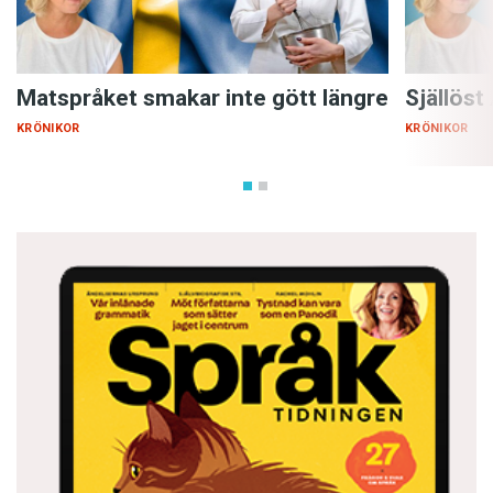
Matspråket smakar inte gött längre
Själlöst
KRÖNIKOR
KRÖNIKOR