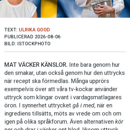
TEXT:
ULRIKA GOOD
PUBLICERAD 2026-08-06
BILD: ISTOCKPHOTO
MAT VÄCKER KÄNSLOR.
Inte bara genom hur
den smakar, utan också genom hur den uttrycks
när recept ska förmedlas. Många upprörs
exempelvis över att våra tv-kockar använder
uttryck som klingar ovant i vardagsmatlagares
öron. I synnerhet uttrycket
gå i med
, när en
ingrediens tillsätts, möts av vrede om och om
igen på olika språkforum. Även alternativen
kör
ner
och
drar i
väcker ont blod, liksom uttryck