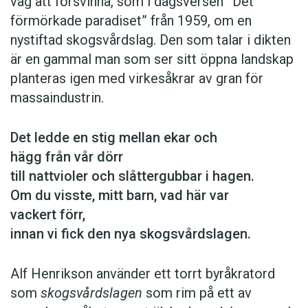
väg att försvinna, som i dagsversen ”Det
förmörkade paradiset” från 1959, om en
nystiftad skogsvårdslag. Den som talar i dikten
är en gammal man som ser sitt öppna landskap
planteras igen med virkesåkrar av gran för
massaindustrin.
Det ledde en stig mellan ekar och
hägg från vår dörr
till nattvioler och slåttergubbar i hagen.
Om du visste, mitt barn, vad här var
vackert förr,
innan vi fick den nya skogsvårdslagen.
Alf Henrikson använder ett torrt byråkratord
som
skogsvårdslagen
som rim på ett av