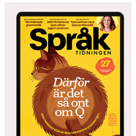
Men Joseph Conrads utfall träffar ändå det
väsentliga: den förmenta fackspråklig­heten.
”’Flottan ankrade vid Spithead’: kan man
uttrycka det mera kortfattat och
sjömansmässigt? Men tricket med ’kasta
ankar’, en term som låtsas vara en sjöfartsterm
men inte är det – varför inte lika gärna skriva
’slänga ankar’, ’hiva ankar’ eller ’droppa ankar’? –
är outhärdligt plågsamt för ett sjömansöra.”
Orden framkallar olika bilder hos sakkunniga
och lekmän. När landkrabban tycker att kasta
ankar låter marint och klämmigt vrider sig
sjömannen av obehag. Men i enstaka lyckliga