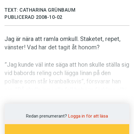
Anmäl till språkpolisen
TEXT: CATHARINA GRÜNBAUM
Föreslå nyord
PUBLICERAD 2008-10-02
Annonsera
Prenumerera
Jag är nära att ramla omkull. Staketet, repet,
Läs Språktidningen digitalt
vänster! Vad har det tagit åt honom?
Press
”Jag kunde väl inte säga att hon skulle ställa sig
vid babords reling och lägga linan på den
pollare som står kranbalksvis”, försvarar han
sig. ”Då skulle jag i alla fall behöva förklara allti­
hopa.”
Språk är kommunikation. I situationer där dess
Redan prenumerant?
Logga in för att läsa
uppgift är att leda till snar och handfast
handling är det inte läge för ordmagi och vaga