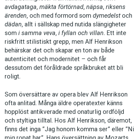
avdagataga
,
mäkta förtörnad
,
näpsa
,
riksens
ärenden
, och med formord som
dymedelst
och
dädan
, allt i sällskap med nutida slängigheter
som
i samma veva
,
i fyllan och villan
. Ett inte
riskfritt stilistiskt grepp, men Alf Henrikson
behärskar det och skapar en ton av både
autenticitet och modernitet – och får
dessutom det föråldrade språkbruket att bli
roligt.
Som översättare av opera blev Alf Henrikson
ofta anlitad. Många äldre operatexter känns
hopplöst antikverade med onaturlig ordföljd
och styltiga tilltal. Hos Alf Henrikson, däremot,
finns det inga ”Jag honom komma ser” eller ”Ni
mig ropat har”. Hans översättning av Mozarts