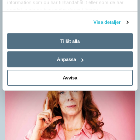
information som du har tillhandahållit eller som de har
samlat in när du har använt deras tjänster.
Mesen är ingen fegis
Visa detaljer
KRÖNIKOR
Sveriges vanligaste vinterfågel är en mes. Alltså ingen fegis
Tillåt alla
precis och inte heller någon oxe, trots namnet. Att den kallas
för talgoxe beror på att…
Anpassa
Avvisa