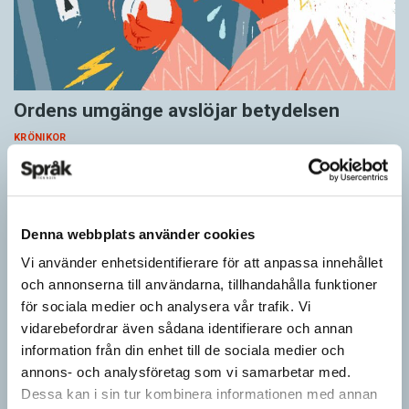
Ordens umgänge avslöjar betydelsen
KRÖNIKOR
”Du kan begripa ett ord genom att titta på vilka det umgås med”
– ungefär så sa den brittiske språkvetaren John Rupert Firth
(1890–1960) om…
Denna webbplats använder cookies
Vi använder enhetsidentifierare för att anpassa innehållet
och annonserna till användarna, tillhandahålla funktioner
för sociala medier och analysera vår trafik. Vi
vidarebefordrar även sådana identifierare och annan
information från din enhet till de sociala medier och
annons- och analysföretag som vi samarbetar med.
Dessa kan i sin tur kombinera informationen med annan