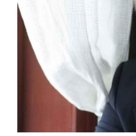
Kviss
Podden
Anmäl till 
Föreslå nyo
Annonsera
Prenumerer
Läs Språkti
Press