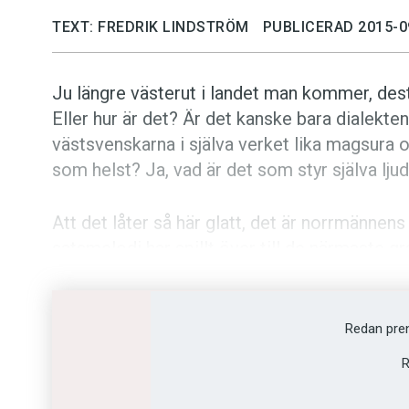
TEXT: FREDRIK LINDSTRÖM
PUBLICERAD 2015-0
Ju längre västerut i landet man kommer, des
Eller hur är det? Är det kanske bara dialekte
västsvenskarna i själva verket lika magsura
som helst? Ja, vad är det som styr själva lju
Att det låter så här glatt, det är norrmännens 
satsmelodi har spillt över till de närmaste g
opassande glada; även sorger och bedrövels
klackspark i slutet av meningen. I östra och 
nyheter som förmedlas med en sådan intonatio
Redan pre
utgår från att den som låter så där glad måst
R
möjligen vi och våra förväntningar som är 
attityden i Västsverige?