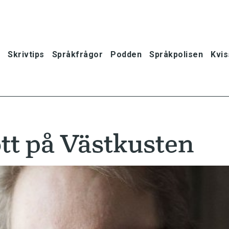
Skrivtips
Språkfrågor
Podden
Språkpolisen
Kvis
ôtt på Västkusten
oner