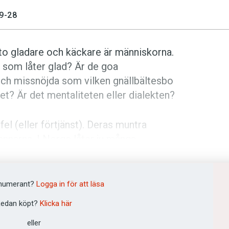
9-28
to gladare och käckare är människorna.
n som låter glad? Är de goa
 och missnöjda som vilken gnällbältesbo
det? Är det mentaliteten eller dialekten?
fel (eller förtjänst). Deras muntra
rannarna. I Norge låter ju många
er återberättas med en morsom liten
norra Sverige är det bara riktigt goda
n. Därför är det inte så konstigt att vi
numerant?
Logga in för att läsa
e vara på ett strålande humör. Är det
edan köpt?
Klicka här
med och skapar den här lättsamma
eller