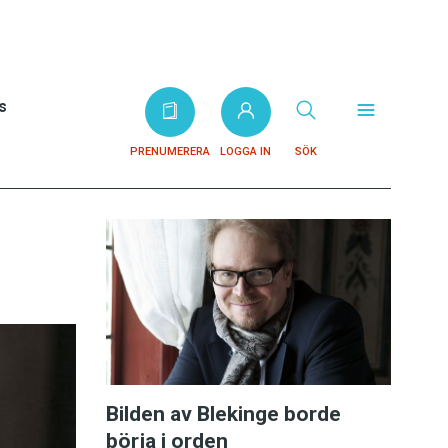
s
PRENUMERERA
LOGGA IN
SÖK
Bilden av Blekinge borde
börja i orden