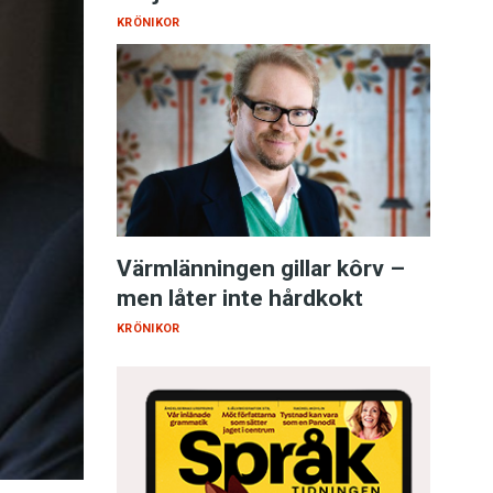
KRÖNIKOR
Värmlänningen gillar kôrv –
men låter inte hårdkokt
KRÖNIKOR