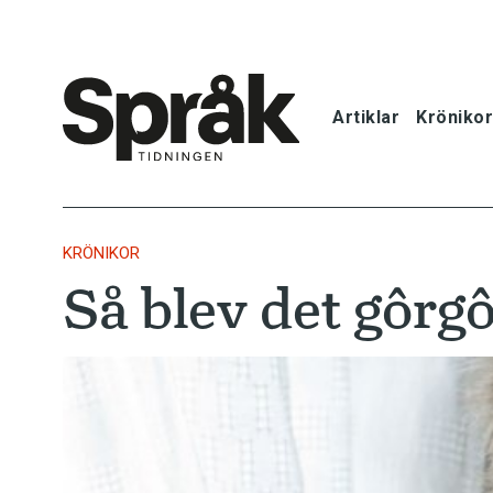
Artiklar
Krönikor
Hem
Artiklar
KRÖNIKOR
Så blev det gôrg
Krönikor
Språkfrågor
Skrivtips
Bokrecensi