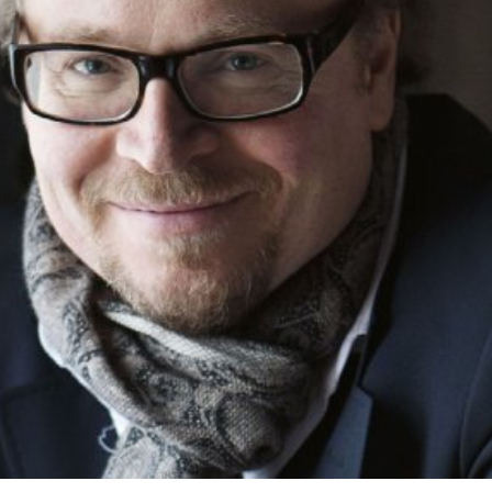
språkpolisen
rd
a
dningen digitalt