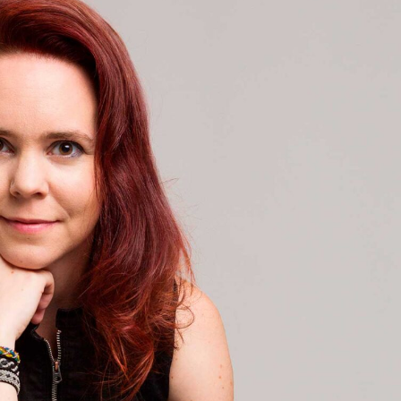
språkpolisen
rd
a
dningen digitalt