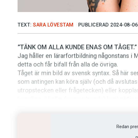
TEXT:
SARA LÖVESTAM
PUBLICERAD 2024-08-06
”TÄNK OM ALLA KUNDE ENAS OM TÅGET.”
Jag håller en lärarfortbildning någonstans i 
detta och får bifall från alla de övriga.
Tåget är min bild av svensk syntax. Så här se
som antingen kan köra själv (och då avslutas
utropstecken eller frågetecken) eller koppl
koppling vi kallar (samordnande) konjunktion
(Ni tågintresserade som redan här opponerar 
föreställ er tågvagnar som kan fungera som l
Kanske rentav inspirerande.)
Redan pre
För en mening som ”du bara stökar till och jag