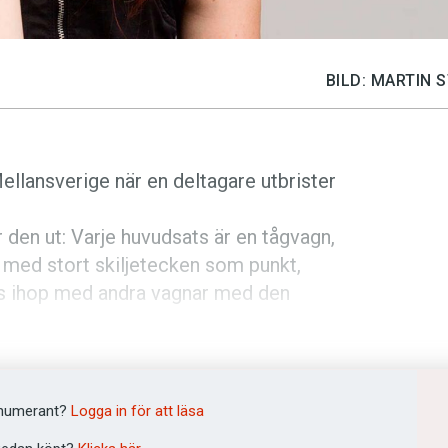
BILD: MARTIN
Mellansverige när en deltagare utbrister
r den ut: Varje huvudsats är en tågvagn,
 med stort skiljetecken som punkt,
as ihop med andra vagnar med den
.
er, då endast lokvagnar kan köra själva,
ok så känns det förhoppningsvis bättre.
numerant?
Logga in för att läsa
 får städa upp” ser tåget ut så här: