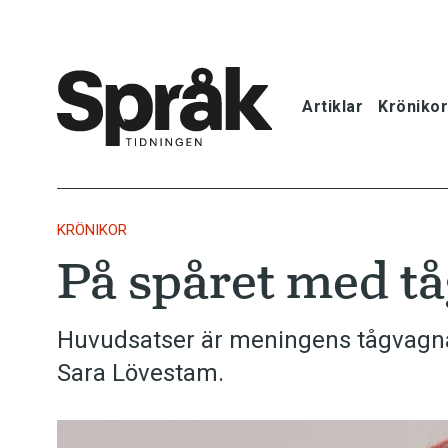
Artiklar
Krönikor
Hem
Artiklar
KRÖNIKOR
På spåret med t
Krönikor
Språkfrågor
Huvudsatser är meningens tågvagnar
Sara Lövestam.
Skrivtips
Bokrecensi