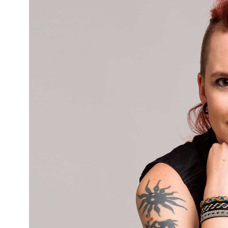
Kviss
Podden
Anmäl till 
Föreslå nyo
Annonsera
Prenumerer
Läs Språkti
Press