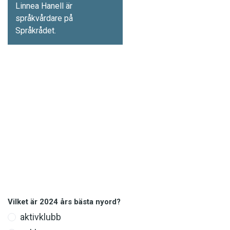
Linnea Hanell är
språkvårdare på
Språkrådet.
Det här innehållet kräver att du accepterar cookies.
Vilket är 2024 års bästa nyord?
aktivklubb
Hantera cookie-inställningar