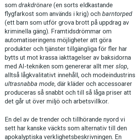
som
drakdrönare
(en sorts eld­kastande
flygfarkost som används i krig) och
barntorped
(ett barn som utför grova brott på uppdrag av
kriminella gäng). Framtidsdrömmar om
automatiseringens möjligheter att göra
produkter och tjänster tillgängliga för fler har
bytts ut mot krassa iakttagelser av baksidorna
med AI-tekniken som genererar allt mer
slop
,
alltså lågkvalitativt innehåll, och mode­industrins
ultra­snabba mode
, där kläder och accessoarer
produceras så snabbt och till så låga priser att
det går ut över miljö och arbetsvillkor.
En del av de trender och tillhörande nyord vi
sett har kanske väckts som alternativ till den
apokalyptiska verklighetsbeskrivningen. En