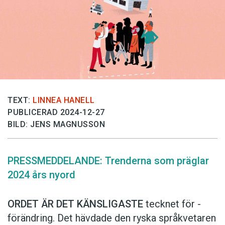
Anmäl till språkpolisen
Föreslå nyord
Annonsera
Prenumerera
Läs Språktidningen digitalt
Press
TEXT:
LINNEA HANELL
PUBLICERAD 2024-12-27
BILD: JENS MAGNUSSON
PRESSMEDDELANDE: Trenderna som präglar
2024 års nyord
ORDET ÄR DET KÄNSLIGASTE
tecknet för ­
förändring. Det hävdade den ryska språkvetaren