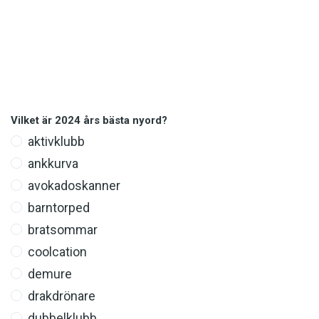
Det här innehållet kräver att du accepterar cookies.
Vilket är 2024 års bästa nyord?
aktivklubb
Hantera cookie-inställningar
ankkurva
avokadoskanner
barntorped
bratsommar
coolcation
demure
drakdrönare
dubbelklubb