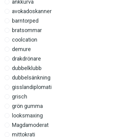
ankkurva
avokadoskanner
barntorped
bratsommar
coolcation
demure
drakdrönare
dubbelklubb
dubbelsänkning
gisslandiplomati
grisch
grön gumma
looksmaxing
Magdamoderat
mittokrati