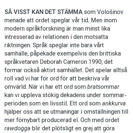
SÅ VISST KAN DET STÄMMA
som Volo­šinov
menade att ordet speglar vår tid. Men inom
modern ­språkforskning är man minst lika
intresserad av rela­tionen i den motsatta
riktningen. Språk speglar inte bara vårt
samhälle, påpekade exempelvis den brittiska
språkvetaren Deborah Cameron 1990, det
formar också aktivt samhället. Det spelar alltså
roll vad vi har för ord för att beskriva vår
omvärld. När vi har ett ord som
bratsommar
kan vi uppleva stökig dekadens under sommar­
perioden som en livsstil. Ett ord som
ankkurva
hjälper oss att se utmaningar i omställningen till
mer förnybart produ­cerad el. Och med ordet
rawdogga
blir det plötsligt en grej att göra