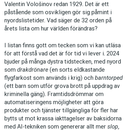
Valentin Vološinov redan 1929. Det är ett
påstående som osvikligen gör sig påmint i
nyordslistetider. Vad säger de 32 orden på
årets lista om hur världen förändras?
I listan finns gott om tecken som vi kan utläsa
för att förstå vad det är för tid vi lever i. 2024
bjuder på många dystra tidstecken, med nyord
som
drakdrönare
(en sorts eld­kastande
flygfarkost som används i krig) och
barntorped
(ett barn som utför grova brott på uppdrag av
kriminella gäng). Framtidsdrömmar om
automatiseringens möjligheter att göra
produkter och tjänster tillgängliga för fler har
bytts ut mot krassa iakttagelser av baksidorna
med AI-tekniken som genererar allt mer
slop
,