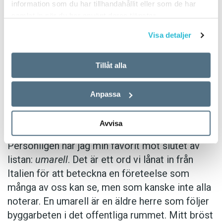
information som du har tillhandahållit eller som de har
formar också aktivt samhället. Det spelar alltså
samlat in när du har använt deras tjänster.
roll vad vi har för ord för att beskriva vår
omvärld. När vi har ett ord som
bratsommar
Visa detaljer
kan vi uppleva stökig dekadens under sommar­
perioden som en livsstil. Ett ord som
ankkurva
Tillåt alla
hjälper oss att se utmaningar i omställningen till
mer förnybart produ­cerad el. Och med ordet
Anpassa
rawdogga
blir det plötsligt en grej att göra
ingenting.
Avvisa
Personligen har jag min favorit mot slutet av
listan:
umarell
. Det är ett ord vi lånat in från
Italien för att beteckna en företeelse som
många av oss kan se, men som kanske inte alla
noterar. En umarell är en äldre herre som följer
byggarbeten i det offentliga rummet. Mitt bröst