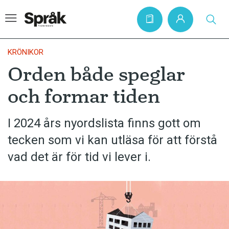
KRÖNIKOR
Orden både speglar
Hem
och formar tiden
Artiklar
Krönikor
I 2024 års nyordslista finns gott om
tecken som vi kan utläsa för att förstå
Språkfrågor
vad det är för tid vi lever i.
Skrivtips
Bokrecensioner
Kviss
Podden