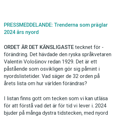
PRESSMEDDELANDE: Trenderna som präglar
Det här innehållet kräver att du accepterar cookies.
2024 års nyord
Hantera cookie-inställningar
ORDET ÄR DET KÄNSLIGASTE
tecknet för ­
förändring. Det hävdade den ryska språkvetaren
Valentin Vološinov redan 1929. Det är ett
påstående som osvikligen gör sig påmint i
nyordslistetider. Vad säger de 32 orden på
årets lista om hur världen förändras?
I listan finns gott om tecken som vi kan utläsa
för att förstå vad det är för tid vi lever i. 2024
bjuder på många dystra tidstecken, med nyord