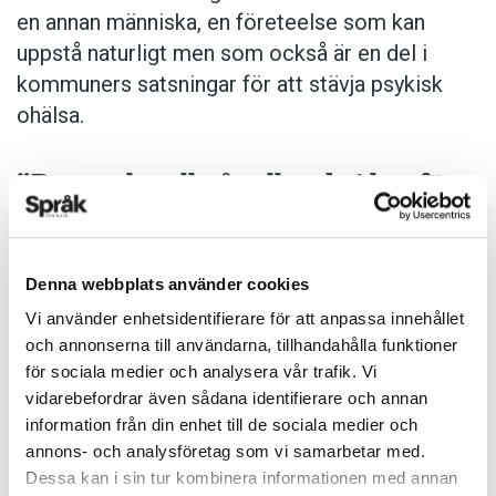
en ­annan människa, en företeelse som kan
uppstå naturligt men som också är en del i
kommuners satsningar för att stävja psykisk
ohälsa.
”Det spelar alltså roll vad vi har för
ord för att beskriva vår omvärld”
Denna webbplats använder cookies
SÅ VISST KAN DET STÄMMA
som Volo­šinov
Vi använder enhetsidentifierare för att anpassa innehållet
menade att ordet speglar vår tid. Men inom
och annonserna till användarna, tillhandahålla funktioner
modern ­språkforskning är man minst lika
för sociala medier och analysera vår trafik. Vi
intresserad av rela­tionen i den motsatta
vidarebefordrar även sådana identifierare och annan
riktningen. Språk speglar inte bara vårt
information från din enhet till de sociala medier och
samhälle, påpekade exempelvis den brittiska
annons- och analysföretag som vi samarbetar med.
språkvetaren Deborah Cameron 1990, det
Dessa kan i sin tur kombinera informationen med annan