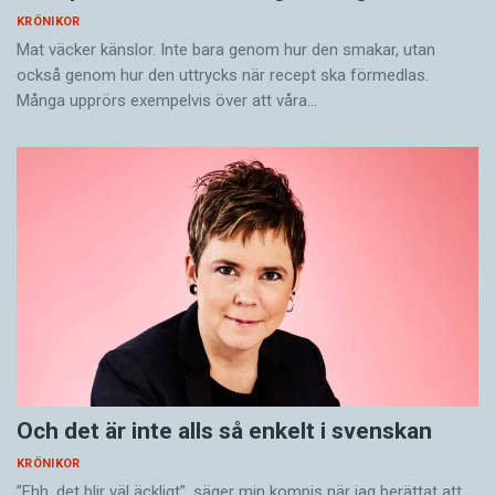
KRÖNIKOR
Mat väcker känslor. Inte bara genom hur den smakar, utan
också genom hur den uttrycks när recept ska förmedlas.
Många upprörs exempelvis över att våra…
Och det är inte alls så enkelt i svenskan
KRÖNIKOR
”Ehh, det blir väl äckligt”, säger min kompis när jag berättat att