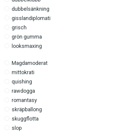
dubbelsänkning
gisslandiplomati
grisch
grön gumma
looksmaxing
Magdamoderat
mittokrati
quishing
rawdogga
romantasy
skräpballong
skuggflotta
slop