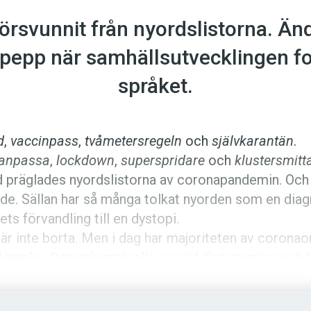
rsvunnit från nyordslistorna. Än
l pepp när samhällsutvecklingen fo
språket.
d
,
vaccinpass
,
tvåmetersregeln
och
självkarantän
.
anpassa
,
lockdown
,
superspridare
och
klustersmitt
ljd präglades nyordslistorna av coronapandemin. Oc
de. Sällan har så många tolkat nyorden som en dia
ts förvandling till en dystopi.
 är inte borta. Men i dag har majoriteten av corona
 glömska.
Domedagsskrolla
,
social distansering
och
iolog
var helt enkelt ett slags lackmuspapper på sa
opades återgick tillvaron till en vardag där coronao