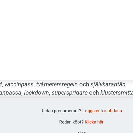
d
,
vaccinpass
,
tvåmetersregeln
och
självkarantän
.
anpassa
,
lockdown
,
superspridare
och
klustersmitt
ljd präglades nyordslistorna av coronapandemin. Oc
de. Sällan har så många tolkat nyorden som en dia
Redan prenumerant?
Logga in för att läsa
ts förvandling till en dystopi.
Redan köpt?
Klicka här
 är inte borta. Men i dag har majoriteten av corona