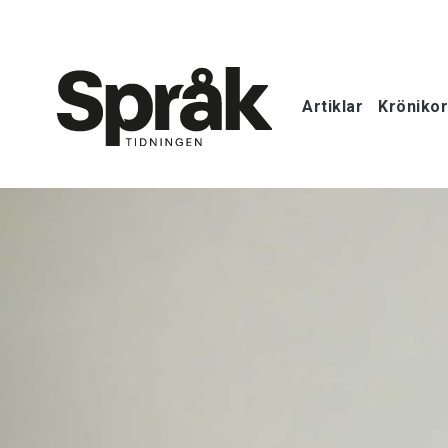
Artiklar
Krönikor
Hem
Artiklar
Krönikor
Språkfrågor
Skrivtips
Bokrecensi