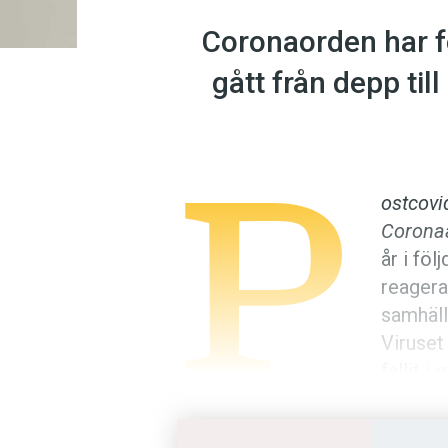
Coronaorden har fö
gått från depp til
P
ostcovi
Corona
år i fö
reagera
samhälle
Viruset
fallit i
epidem
När regler och restriktioner sl