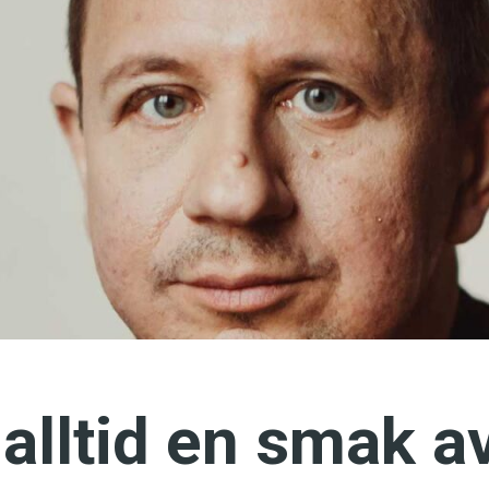
språkpolisen
rd
a
dningen digitalt
 alltid en smak a