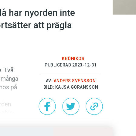
då har nyorden inte
rtsätter att prägla
KRÖNIKOR
PUBLICERAD 2023-12-31
a
. Två
h många
AV:
ANDERS SVENSSON
gnos på
BILD: KAJSA GÖRANSSON
orden
hobby­
mtiden.
rden