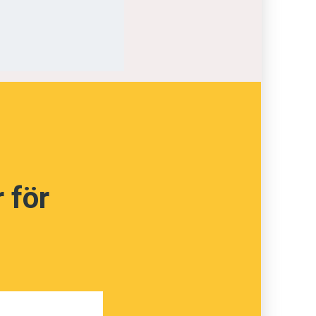
erar
vågen
ev en
n och
 för
ed
rar den
s som
och