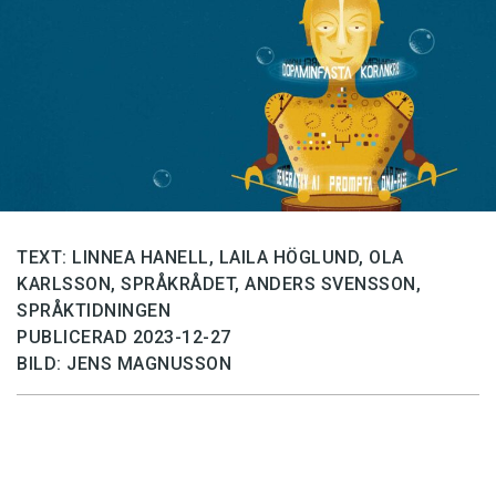
Anmäl till språkpolisen
Föreslå nyord
Annonsera
Prenumerera
Läs Språktidningen digitalt
Press
TEXT: LINNEA HANELL, LAILA HÖGLUND, OLA
KARLSSON, SPRÅKRÅDET, ANDERS SVENSSON,
SPRÅKTIDNINGEN
PUBLICERAD 2023-12-27
BILD: JENS MAGNUSSON