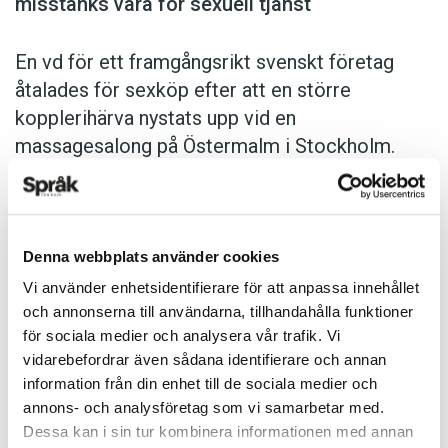
misstänks vara för sexuell tjänst
En vd för ett framgångsrikt svenskt företag
åtalades för sexköp efter att en större
kopplerihärva nystats upp vid en
massagesalong på Öster­malm i Stockholm.
Efter anklagelserna lämnade han sitt jobb men
frikändes i tingsrätten. Nu anser hov­rätten att
mannen är skyldig till tre sexköp där han
”dubbel­swishat” som betalning.
Denna webbplats använder cookies
Expressen 31 maj 2023
Vi använder enhetsidentifierare för att anpassa innehållet
och annonserna till användarna, tillhandahålla funktioner
för sociala medier och analysera vår trafik. Vi
vidarebefordrar även sådana identifierare och annan
evighetskemikalie
information från din enhet till de sociala medier och
annons- och analysföretag som vi samarbetar med.
syntetiskt framställt ämne som inte kan
Dessa kan i sin tur kombinera informationen med annan