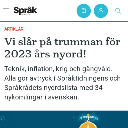
ARTIKLAR
Vi slår på trumman för
Hem
2023 års nyord!
Artiklar
Krönikor
Teknik, inflation, krig och gängvåld.
Alla gör avtryck i Språktidningens och
Språkfrågor
Språkrådets nyordslista med 34
Skrivtips
nykomlingar i svenskan.
Bokrecensioner
Kviss
Podden