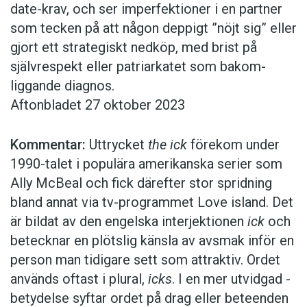
date-krav, och ser imperfektioner i en partner
som tecken på att någon deppigt ”nöjt sig” eller
gjort ett strate­giskt nedköp, med brist på
självrespekt eller patriarkatet som bakom­
liggande diagnos.
Aftonbladet 27 oktober 2023
Kommentar:
Uttrycket
the ick
förekom under
1990-­talet i ­populära amerikanska ­serier som
Ally McBeal och fick ­därefter stor spridning
bland annat via tv-programmet Love island. Det
är bildat av den engelska interjektionen
ick
och
betecknar en plötslig känsla av avsmak ­inför en
person man ­tidigare sett som ­attraktiv. ­Ordet
används oftast i ­plural,
icks
. I en mer utvidgad ­
betydelse syftar ordet på drag eller ­beteenden