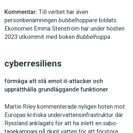
Kommentar:
Till verbet har även
personbenämningen
bubbel­hoppare
bildats.
Ekonomen Emma Stenström har under ­hösten
2023 utkommit med boken
Bubbelhoppa
.
cyberresiliens
förmåga att stå emot it-attacker och
upprätthålla grundläggande funktioner
Martin Riley kommenterade nyligen hoten mot
Europas kritiska undervattensinfra­struktur där
Ryssland an­klagats för att ha inlett en sabo­
tagekampanj på djupt vatten för att förstöra