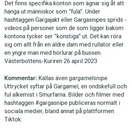
Det finns specifika konton som ägnar sig åt att
hänga ut ­människor som ”fula”. ­Under
hashtaggen Garga­jakt eller Garga­snipes sprids ­
videos på personer som de som ligger bakom
kontona tycker ser ”konstiga” ut. Det kan röra
sig om allt från en äldre dam med ­rullator ­eller
en yngre man med hörlurar på bussen.
Västerbottens-Kuriren 26 april 2023
Kommentar:
Kallas även
garga­melsnipe
.
Uttrycket syftar på Gargamel, en ondskefull och
ful alkemist i Smurfarna. Bilder och filmer med
hashtaggen ­#gargasnipe publiceras normalt i
sociala medier, bland annat på plattformen
Tiktok.