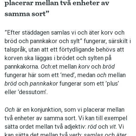
placerar mellan två enheter av
samma sort”
”Efter städdagen samlas vi och äter korv och
bröd och pannkakor och sylt” fungerar, särskilt i
talspråk, utan att ett förtydligande behövs att
korven ska läggas i brödet och sylten på
pannkakorna.
Och
:et mellan
korv
och
bröd
fungerar här som ett ’med’, medan
och
mellan
bröd
och
pannkakor
fungerar som ett ’plus’
eller ’dessutom’.
Och
är en konjunktion, som vi placerar ­mellan
två enheter av samma sort. Vi kan till exempel
sätta ordet mellan två adjektiv:
röd
och
vit
. Vi
kan sätta det mellan två verb:
­samlas
och
äter
,