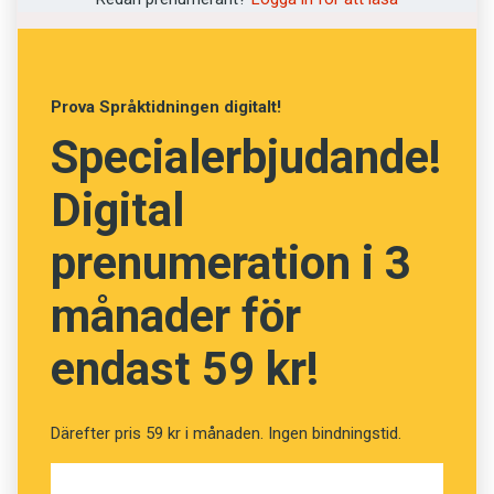
Lövestam.
I
Handbok för språkpoliser
berättar hon om
Prova Språktidningen digitalt!
vanliga källor till språkpolisiär irritation. Hon
Specialerbjudande!
skildrar också den svenska språkpoliskåren. En
falang kallar hon
good cop
. Här finns många
Digital
svensklärare som arbetar med mjuka metoder.
De stöttar och hjälper sina elever mot ett
prenumeration i 3
bättre språk. Den andra falangen kallar hon
bad
månader för
cop
. De daltar inte med några brottslingar utan
använder skammen som vapen.
endast 59 kr!
– Jag är ganska säker på att
good cop
fungerar
bäst. Jag tror att
bad cop
-strategierna är
Därefter pris 59 kr i månaden. Ingen bindningstid.
väldigt bra för att tysta folk, men det kan ju inte
vara ens mål. Målet för en språkpolis måste ju