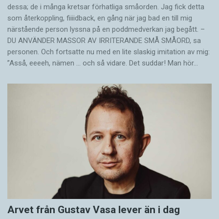
dessa; de i många kretsar förhatliga småorden. Jag fick detta
som återkoppling, fiiiidback, en gång när jag bad en till mig
närstående person lyssna på en poddmedverkan jag begått. –
DU ANVÄNDER MASSOR AV IRRITERANDE SMÅ SMÅORD, sa
personen. Och fortsatte nu med en lite slaskig imitation av mig:
”Asså, eeeeh, nämen … och så vidare. Det suddar! Man hör…
Arvet från Gustav Vasa lever än i dag