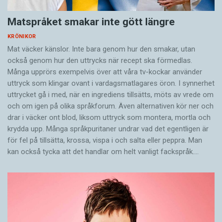
Matspråket smakar inte gött längre
KRÖNIKOR
Mat väcker känslor. Inte bara genom hur den smakar, utan
också genom hur den uttrycks när recept ska förmedlas.
Många upprörs exempelvis över att våra tv-kockar använder
uttryck som klingar ovant i vardagsmatlagares öron. I synnerhet
uttrycket gå i med, när en ingrediens tillsätts, möts av vrede om
och om igen på olika språkforum. Även alternativen kör ner och
drar i väcker ont blod, liksom uttryck som montera, mortla och
krydda upp. Många språkpuritaner undrar vad det egentligen är
för fel på tillsätta, krossa, vispa i och salta eller peppra. Man
kan också tycka att det handlar om helt vanligt fackspråk.…