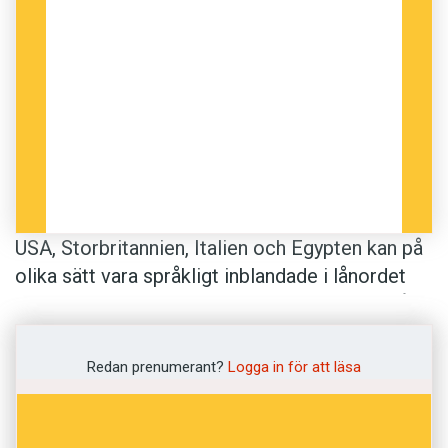
USA, Storbritannien, Italien och Egypten kan på
olika sätt vara språkligt inblandade i lånordet
jeans
. Kring 1950 kom jeansen till Sverige från
USA, där
jeans
sedan första hälften av 1800-
talet betecknade byxor av hårt bomullstyg.
Redan prenumerant?
Logga in för att läsa
Grundordet
jean
i singularis nämns i ett svenskt
varulexikon från 1815 med förklaringen: ”en
sorts bomullstyg från engelske