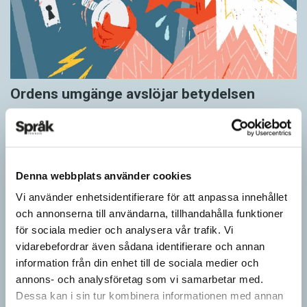
Ordens umgänge avslöjar betydelsen
KRÖNIKOR
”Du kan begripa ett ord genom att titta på vilka det umgås med”
– ungefär så sa den brittiske språkvetaren John Rupert Firth
(1890–1960) om…
Denna webbplats använder cookies
Vi använder enhetsidentifierare för att anpassa innehållet
och annonserna till användarna, tillhandahålla funktioner
för sociala medier och analysera vår trafik. Vi
vidarebefordrar även sådana identifierare och annan
information från din enhet till de sociala medier och
annons- och analysföretag som vi samarbetar med.
Dessa kan i sin tur kombinera informationen med annan