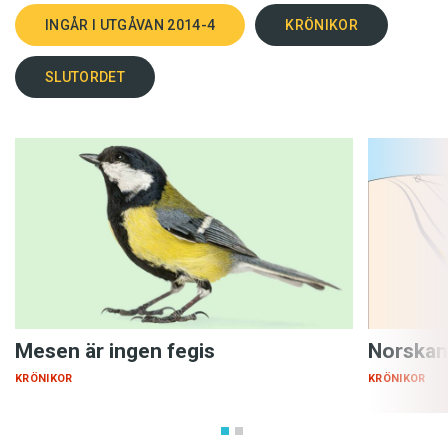
INGÅR I UTGÅVAN 2014-4
KRÖNIKOR
SLUTORDET
Mesen är ingen fegis
Norskan
KRÖNIKOR
KRÖNIKOR