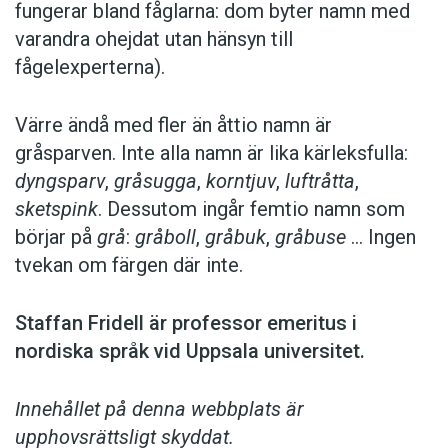
fungerar bland fåglarna: dom byter namn med
var­andra ohejdat utan hänsyn till
fågelexperterna).
Värre ändå med fler än åttio namn är
gråsparven. Inte alla namn är lika kärleks­fulla:
dyngsparv
,
gråsugga
,
korntjuv
,
luftråtta
,
sketspink
. Dessutom ingår femtio namn som
börjar på
grå
:
gråboll
,
gråbuk
,
gråbuse
… Ingen
tvekan om färgen där inte.
Staffan Fridell är ­professor ­emeritus i
nordiska språk vid ­Uppsala universitet.
Innehållet på denna webbplats är
upphovsrättsligt skyddat.