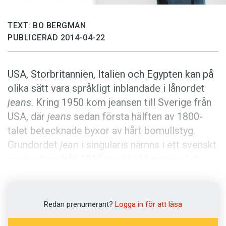
Anmäl till språkpolisen
Föreslå nyord
TEXT: BO BERGMAN
PUBLICERAD 2014-04-22
Annonsera
Prenumerera
USA, Storbritannien, Italien och Egypten kan på
Läs Språktidningen digitalt
olika sätt vara språkligt inblandade i lånordet
Press
jeans
. Kring 1950 kom jeansen till Sverige från
USA, där
jeans
sedan första hälften av 1800-
talet betecknade byxor av hårt bomullstyg.
Grundordet
jean
i singularis nämns i ett svenskt
varulexikon från 1815 med förklaringen: ”en
sorts bomullstyg från engelske
manufakturerne”.
Redan prenumerant?
Logga in för att läsa
I brittisk engelska är
ge(a)ne
,
jene
,
jean
känt