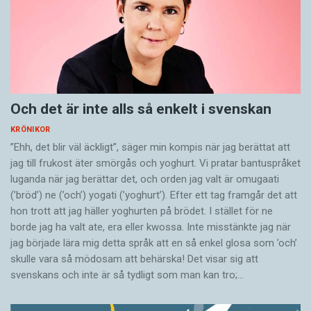
Och det är inte alls så enkelt i svenskan
KRÖNIKOR
”Ehh, det blir väl äckligt”, säger min kompis när jag berättat att
jag till frukost äter smörgås och yoghurt. Vi pratar bantuspråket
luganda när jag berättar det, och orden jag valt är omugaati
(’bröd’) ne (’och’) yogati (’yoghurt’). Efter ett tag framgår det att
hon trott att jag häller yoghurten på brödet. I stället för ne
borde jag ha valt ate, era eller kwossa. Inte misstänkte jag när
jag började lära mig detta språk att en så enkel glosa som ’och’
skulle vara så mödosam att behärska! Det visar sig att
svenskans och inte är så tydligt som man kan tro;…