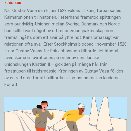
KRÖNIKOR
När Gustav Vasa den 6 juni 1523 ­valdes till kung förpassades
Kalmar­unionen till historien. I efterhand framstod splittringen
som ound­viklig. ­Unionen ­mellan Sverige, Danmark och ­Norge
hade alltid varit något av ett resonemangs­äkten­skap som
främst ingåtts som ett svar på yttre hot. ­Känslomässigt var
rela­tionen ofta sval. Efter Stockholms blodbad i novem­ber 1520
– där Gustav ­Vasas far Erik ­Johans­son tillhörde det åttiotal
svenskar som avrättades på order av den danske
unionskungen Kristian II – gick den på många håll från
frostnupen till istidsmässig. Kröningen av Gustav Vasa följdes
av en rad steg för att fullborda skilsmässan mellan länderna.
För att…