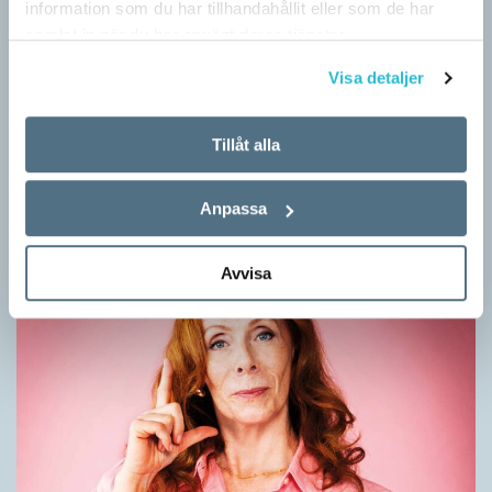
information som du har tillhandahållit eller som de har
samlat in när du har använt deras tjänster.
Visa detaljer
Mesen är ingen fegis
KRÖNIKOR
Tillåt alla
Sveriges vanligaste vinterfågel är en mes. Alltså ingen fegis
precis och inte heller någon oxe, trots namnet. Att den kallas
Anpassa
för talgoxe beror på att…
Avvisa