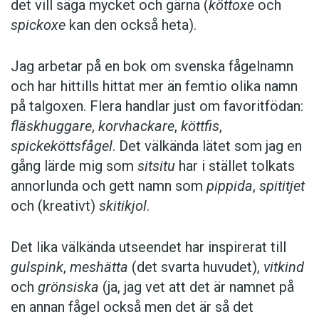
det vill säga mycket och gärna (
köttoxe
och
spickoxe
kan den också heta).
Jag arbetar på en bok om svenska fågelnamn
och har hittills hittat mer än femtio olika namn
på talgoxen. Flera handlar just om favoritfödan:
fläskhuggare
,
korvhackare
,
köttfis
,
spickeköttsfågel
. Det välkända lätet som jag en
gång lärde mig som
sitsitu
har i stället tolkats
annorlunda och gett namn som
pippida
,
spititjet
och (kreativt)
skitikjol
.
Det lika välkända utseendet har inspirerat till
gulspink
,
meshätta
(det svarta huvudet),
vitkind
och
grönsiska
(ja, jag vet att det är namnet på
en ­annan fågel också men det är så det