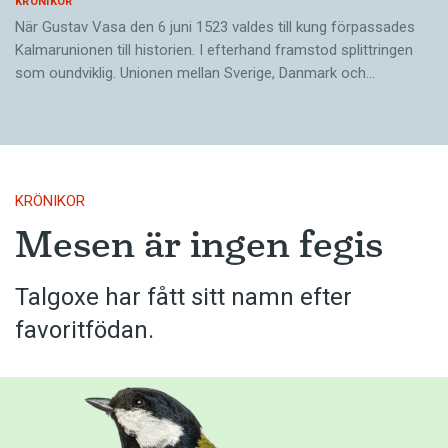
KRÖNIKOR
När Gustav Vasa den 6 juni 1523 ­valdes till kung förpassades
Kalmar­unionen till historien. I efterhand framstod splittringen
som ound­viklig. ­Unionen ­mellan Sverige, Danmark och…
KRÖNIKOR
Mesen är ingen fegis
Talgoxe har fått sitt namn efter
favoritfödan.