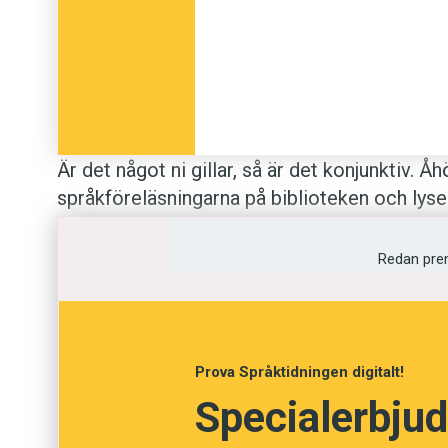
Är det något ni gillar, så är det konjunktiv. Å
språkföreläsningarna på biblioteken och lyser
vad säger du om konjunktiven?” Pensionärer 
twittrar ömt om dem, och jag tror att de visk
Redan pre
vare
,
funnes
. Ni är många, som självklart go
ser konjunktiven i ett särskilt skimmer.
Konjunktiv finns, för den som har glömt det, 
Prova Språktidningen digitalt!
preteritum konjunktiv
.
Specialerbjud