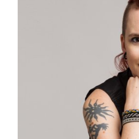
Kviss
Podden
Anmäl till 
Föreslå nyo
Annonsera
Prenumerer
Läs Språkti
Press