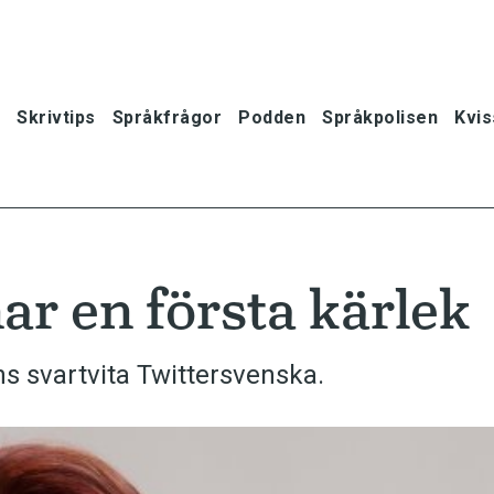
Skrivtips
Språkfrågor
Podden
Språkpolisen
Kvis
r en första kärlek
ns svartvita Twittersvenska.
oner