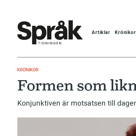
Artiklar
Krönikor
Hem
Artiklar
KRÖNIKOR
Formen som likna
Krönikor
Språkfrågor
Konjunktiven är motsatsen till dage
Skrivtips
Bokrecensi