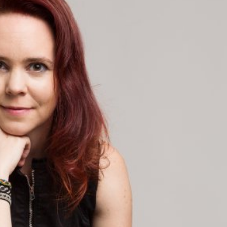
språkpolisen
rd
a
dningen digitalt