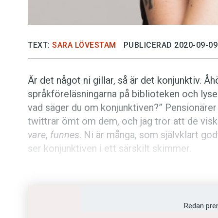
TEXT:
SARA LÖVESTAM
PUBLICERAD 2020-09-09
Är det något ni gillar, så är det konjunktiv. Å
språkföreläsningarna på biblioteken och lyser
vad säger du om konjunktiven?” Pensionärer 
twittrar ömt om dem, och jag tror att de visk
vare
,
funnes
. Ni är många, som självklart go
ser konjunktiven i ett särskilt skimmer.
Konjunktiv finns, för den som har glömt det, 
preteritum konjunktiv
.
Redan pre