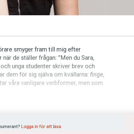
hörare smyger fram till mig efter
 när de ställer frågan: ”Men du Sara,
och unga studenter skriver brev och
ar dem för sig själva om kvällarna:
finge
,
dtar våra vanligare verbformer, men som
i två tempus:
presens konjunktiv
och
numerant?
Logga in för att läsa