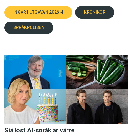
INGÅR I UTGÅVAN 2026-4
KRÖNIKOR
SPRÅKPOLISEN
Själlöst AI-språk är värre