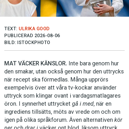
TEXT:
ULRIKA GOOD
PUBLICERAD 2026-08-06
BILD: ISTOCKPHOTO
MAT VÄCKER KÄNSLOR.
Inte bara genom hur
den smakar, utan också genom hur den uttrycks
när recept ska förmedlas. Många upprörs
exempelvis över att våra tv-kockar använder
uttryck som klingar ovant i vardagsmatlagares
öron. I synnerhet uttrycket
gå i med
, när en
ingrediens tillsätts, möts av vrede om och om
igen på olika språkforum. Även alternativen
kör
ner
och
drar i
väcker ont blod, liksom uttryck