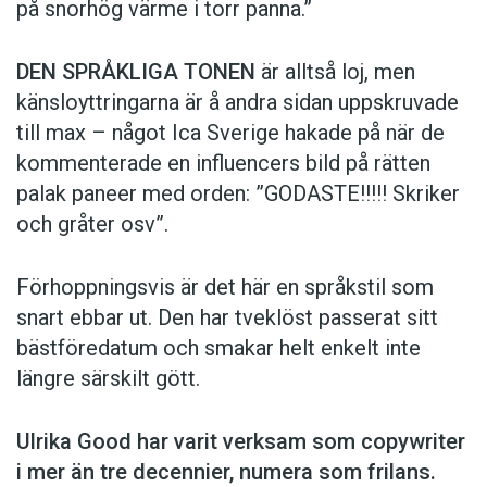
på snorhög värme i torr panna.”
DEN SPRÅKLIGA TONEN
är alltså loj, men
känsloyttringarna är å andra sidan uppskruvade
till max – något Ica Sverige hakade på när de
kommen­terade en influencers bild på rätten
palak paneer med orden: ­”GODASTE!!!!! Skriker
och gråter osv”.
Förhoppningsvis är det här en språkstil som
snart ebbar ut. Den har tveklöst passerat sitt
bästföredatum och smakar helt enkelt inte
längre särskilt gött.
Ulrika Good har varit verksam som copy­writer
i mer än tre decennier, numera som frilans.