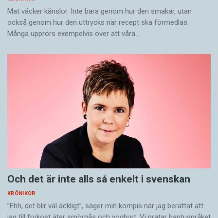
Mat väcker känslor. Inte bara genom hur den smakar, utan
också genom hur den uttrycks när recept ska förmedlas.
Många upprörs exempelvis över att våra…
Och det är inte alls så enkelt i svenskan
KRÖNIKOR
”Ehh, det blir väl äckligt”, säger min kompis när jag berättat att
jag till frukost äter smörgås och yoghurt. Vi pratar bantuspråket