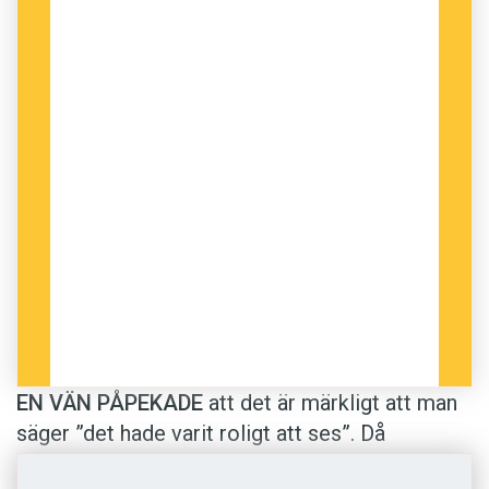
vill ha saker på ett visst sätt och anstränger sig
för att det ska bli så. Det är positivt när det
handlar om en driftig och handlingskraftig ­
person – ­eller lite påfrestande när dessa
ansträngningar går till överdrift.
Men det kan också uppfattas som ­något enbart
negativt; att man är snål, eller åtminstone
försiktig med sina pengar, när man är
om sig
och kring sig
. Bäddat för missförstånd, med
andra ord.
APROPÅ MISSFÖRSTÅND
så läser jag om
EN VÄN PÅPEKADE
att det är märkligt att man
”Makeupband för ansikte och vrist” i en annons
säger ”det hade varit roligt att ses”. Då
och inser att vi har att göra med en klassisk så
noterade jag en besynnerlighet som jag aldrig
kallad falsk vän. Det är förstås handled som