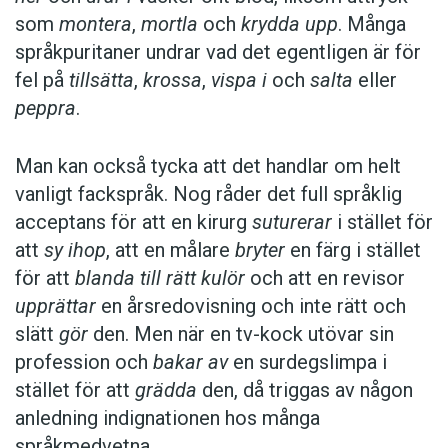
som
montera
,
mortla
och
krydda upp
. Många
språkpuritaner undrar vad det egentligen är för
fel på
tillsätta
,
krossa
,
vispa i
och
salta
eller
peppra
.
Man kan också tycka att det handlar om helt
vanligt fackspråk. Nog råder det full språklig
acceptans för att en kirurg
suturerar
i stället för
att
sy ihop
, att en målare
bryter
en färg i stället
för att
blanda till rätt kulör
och att en revisor
upprättar
en årsredovisning och inte rätt och
slätt
gör
den. Men när en tv-kock utövar sin
profession och
bakar av
en surdegslimpa i
stället för att
grädda
den, då triggas av någon
anledning indignationen hos många
språkmedvetna.