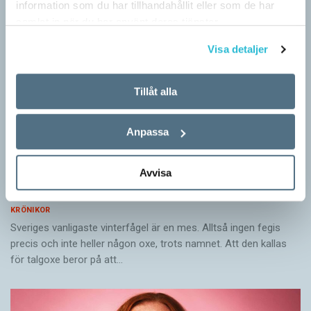
information som du har tillhandahållit eller som de har
samlat in när du har använt deras tjänster.
Visa detaljer
Tillåt alla
Anpassa
Avvisa
Mesen är ingen fegis
KRÖNIKOR
Sveriges vanligaste vinterfågel är en mes. Alltså ingen fegis
precis och inte heller någon oxe, trots namnet. Att den kallas
för talgoxe beror på att…