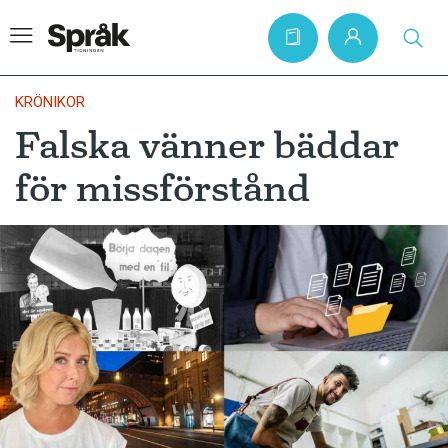
KRÖNIKOR
Falska vänner bäddar
Hem
för missförstånd
Artiklar
Krönikor
Språkfrågor
Skrivtips
Bokrecensioner
Kviss
Podden