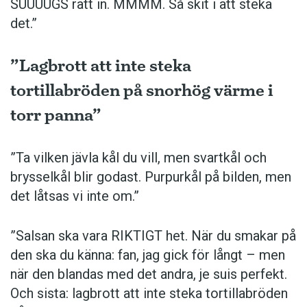
SUUUUGS rätt in. MMMM. Så skit i att steka
det.”
”Lagbrott att inte steka
tortillabröden på snorhög värme i
torr panna”
”Ta vilken jävla kål du vill, men svartkål och
brysselkål blir ­godast. ­Purpurkål på bilden, men
det låtsas vi inte om.”
”Salsan ska vara ­RIKTIGT het. När du smakar på
den ska du känna: fan, jag gick för långt – men
när den blandas med det andra, je suis perfekt.
Och sista: lagbrott att inte steka tortillabröden