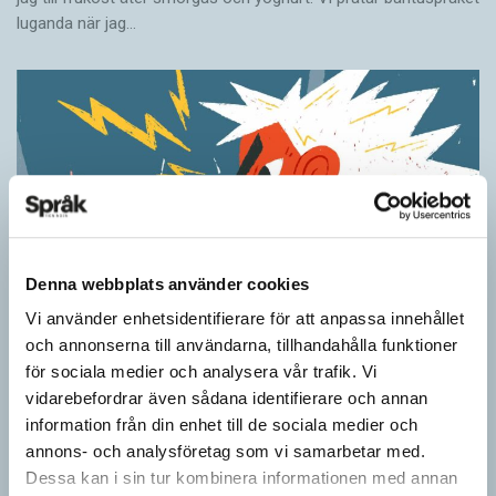
luganda när jag…
Denna webbplats använder cookies
Vi använder enhetsidentifierare för att anpassa innehållet
och annonserna till användarna, tillhandahålla funktioner
Ordens umgänge avslöjar betydelsen
för sociala medier och analysera vår trafik. Vi
KRÖNIKOR
vidarebefordrar även sådana identifierare och annan
”Du kan begripa ett ord genom att titta på vilka det umgås med”
information från din enhet till de sociala medier och
– ungefär så sa den brittiske språkvetaren John Rupert Firth
annons- och analysföretag som vi samarbetar med.
(1890–1960) om…
Dessa kan i sin tur kombinera informationen med annan