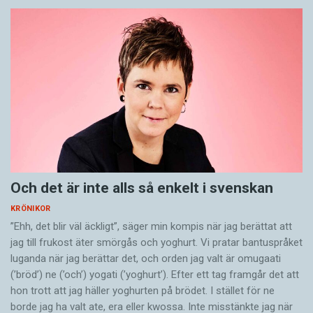
Och det är inte alls så enkelt i svenskan
KRÖNIKOR
”Ehh, det blir väl äckligt”, säger min kompis när jag berättat att
jag till frukost äter smörgås och yoghurt. Vi pratar bantuspråket
luganda när jag berättar det, och orden jag valt är omugaati
(’bröd’) ne (’och’) yogati (’yoghurt’). Efter ett tag framgår det att
hon trott att jag häller yoghurten på brödet. I stället för ne
borde jag ha valt ate, era eller kwossa. Inte misstänkte jag när