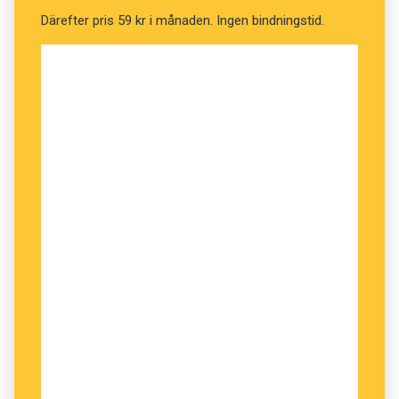
Därefter pris 59 kr i månaden. Ingen bindningstid.
”Det här är en
fil
”, säger han och syftar på
mejeri­produkten vi äter till frukost.
”Det här är också en
fil
”, säger han och menar ­
enheten han sparat i datorn.
”Även det här är en
fil
”, säger han och pekar på
ett körfält i trafiken.
”Och det här är en
fil
”, suckar han slutligen och
visar det skrovliga verktyget.
Ett tydligt exempel på vidden av hur
komplicerat det är att lära sig svenska.