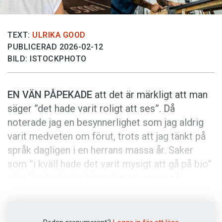
Anmäl till språkpolisen
Föreslå nyord
TEXT:
ULRIKA GOOD
Annonsera
PUBLICERAD 2026-02-12
Prenumerera
BILD: ISTOCKPHOTO
Läs Språktidningen digitalt
EN VÄN PÅPEKADE
att det är märkligt att man
Press
säger ”det hade varit roligt att ses”. Då
noterade jag en besynnerlighet som jag aldrig
varit medveten om förut, trots att jag tänkt på
språk dagligen i en herrans massa år. Saker
som ”i kväll hade det varit mysigt att gå på bio”
eller ”nu hade det känts fint att prova på
bungyjump” säger jag hela tiden. Ja, kanske inte
det sistnämnda – inte ordagrant åtminstone –
men jag omnämner saker som bara kan ske i