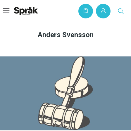
Anders Svensson
Hem
Artiklar
Krönikor
Språkfrågor
Skrivtips
Bokrecensioner
Kviss
Podden