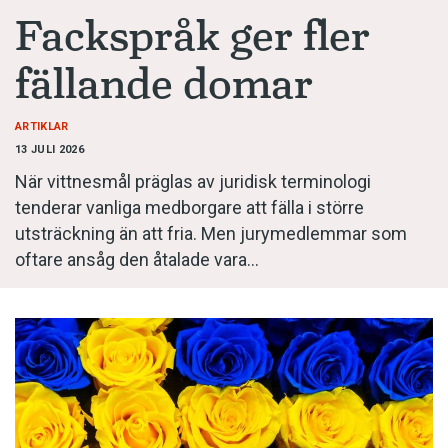
Anmäl till språkpolisen
Fackspråk ger fler
Föreslå nyord
fällande domar
Annonsera
Prenumerera
ARTIKLAR
13 JULI 2026
Läs Språktidningen digitalt
När vittnesmål präglas av juridisk terminologi
Press
tenderar vanliga medborgare att fälla i större
utsträckning än att fria. Men jurymedlemmar som
oftare ansåg den åtalade vara…