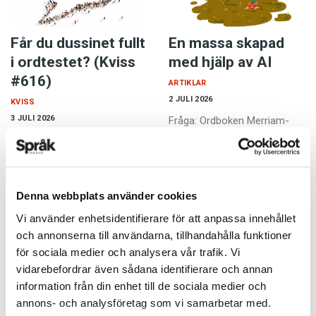
Får du dussinet fullt
En massa skapad
i ordtestet? (Kviss
med hjälp av AI
#616)
ARTIKLAR
2 JULI 2026
KVISS
3 JULI 2026
Fråga: Ordboken Merriam-
Webster utnämnde slop till
Vet du vad dom här tolv
2025 års ord. Hur använder
orden betyder? Dom korrekta
man det?Göran Svar:
betydelserna är hämtade ur
Merriam-Webster definierar
Svenska Akademiens
Denna webbplats använder cookies
denna betydelse av slop som
ordlista.
lågkvalitativ digital text som…
Vi använder enhetsidentifierare för att anpassa innehållet
och annonserna till användarna, tillhandahålla funktioner
för sociala medier och analysera vår trafik. Vi
vidarebefordrar även sådana identifierare och annan
information från din enhet till de sociala medier och
annons- och analysföretag som vi samarbetar med.