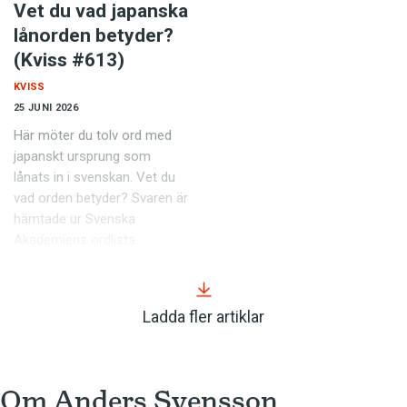
Vet du vad japanska
lånorden betyder?
(Kviss #613)
KVISS
25 JUNI 2026
Här möter du tolv ord med
japanskt ursprung som
lånats in i svenskan. Vet du
vad orden betyder? Svaren är
hämtade ur Svenska
Akademiens ordlista.
Ladda fler artiklar
Om 
Anders Svensson