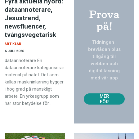
Fyra aktuella nyord:
dataannoterare,
Prova
Jesustrend,
på!
newsfluencer,
tvångsvegetarisk
Tidningen i
ARTIKLAR
brevlådan plus
6 JULI 2026
tillgång till
dataannoterare En
webben och
dataannoterare kategori­serar
digital läsning
material på nätet. Det som
med vår app
kallas maskininlärning bygger
TVÅ
i hög grad på mänskligt
NUM
arbete. En yrkesgrupp som
MER
FÖR
har stor betydelse för…
129
KR!