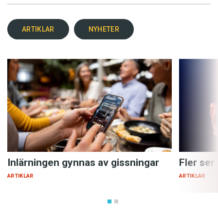
ARTIKLAR
NYHETER
Inlärningen gynnas av gissningar
Fler ser
ARTIKLAR
ARTIKLAR