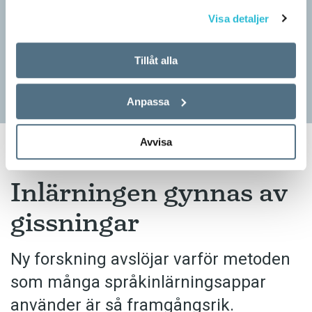
myndigheten
Visa detaljer
ARTIKLAR
Kotten är inte ett lämpligt förnamn. Det anser Skatte­verket som
i ett beslut säger nej till ett föräldra­par i Ljusdal som ville ge
Tillåt alla
nykomlingen i…
Anpassa
Avvisa
ARTIKLAR
Inlärningen gynnas av
gissningar
Ny forskning avslöjar varför metoden
som många språkinlärningsappar
använder är så framgångsrik.