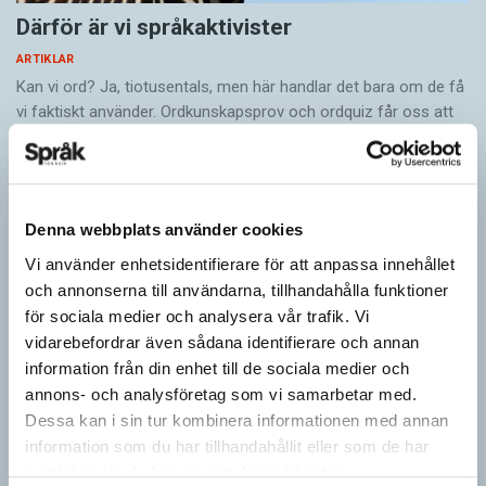
Därför är vi språkaktivister
ARTIKLAR
Kan vi ord? Ja, tiotusentals, men här handlar det bara om de få
vi faktiskt använder. Ordkunskapsprov och ordquiz får oss att
tro på orden…
Denna webbplats använder cookies
Vi använder enhetsidentifierare för att anpassa innehållet
och annonserna till användarna, tillhandahålla funktioner
för sociala medier och analysera vår trafik. Vi
vidarebefordrar även sådana identifierare och annan
information från din enhet till de sociala medier och
annons- och analysföretag som vi samarbetar med.
Dessa kan i sin tur kombinera informationen med annan
information som du har tillhandahållit eller som de har
Kotten får inte tummen upp av ­
samlat in när du har använt deras tjänster.