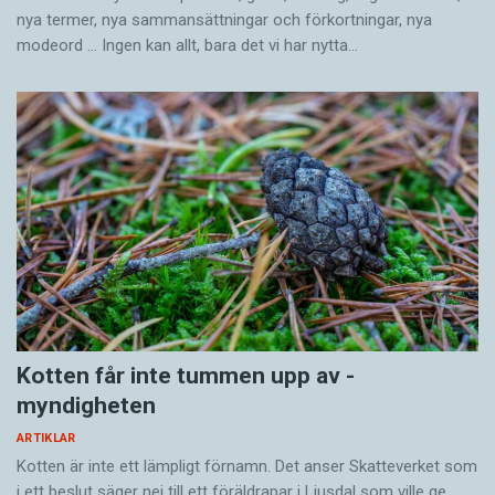
nya termer, nya samman­sättningar och förkortningar, nya
modeord … Ingen kan allt, bara det vi har nytta…
Kotten får inte tummen upp av ­
myndigheten
ARTIKLAR
Kotten är inte ett lämpligt förnamn. Det anser Skatte­verket som
i ett beslut säger nej till ett föräldra­par i Ljusdal som ville ge