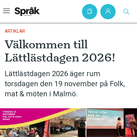
ARTIKLAR
Välkommen till
Hem
Lättlästdagen 2026!
Artiklar
Krönikor
Lättlästdagen 2026 äger rum
torsdagen den 19 november på Folk,
Språkfrågor
mat & möten i Malmö.
Skrivtips
Bokrecensioner
Kviss
Podden