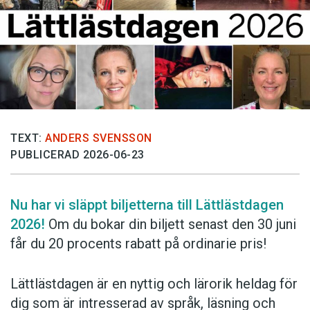
Anmäl till språkpolisen
Föreslå nyord
Annonsera
Prenumerera
Läs Språktidningen digitalt
Press
TEXT:
ANDERS SVENSSON
PUBLICERAD 2026-06-23
Nu har vi släppt biljetterna till Lättlästdagen
2026!
Om du bokar din biljett senast den 30 juni
får du 20 procents rabatt på ordinarie pris!
Lättlästdagen är en nyttig och lärorik heldag för
dig som är intresserad av språk, ­läsning och