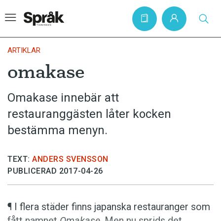
ARTIKLAR
omakase
Hem
Omakase innebär att
Artiklar
restauranggästen låter kocken
Krönikor
bestämma menyn.
Språkfrågor
Skrivtips
TEXT:
ANDERS SVENSSON
Bokrecensioner
PUBLICERAD 2017-04-26
Kviss
¶ I flera städer finns japanska restauranger som
Podden
fått namnet
Omakase
. Men nu sprids det