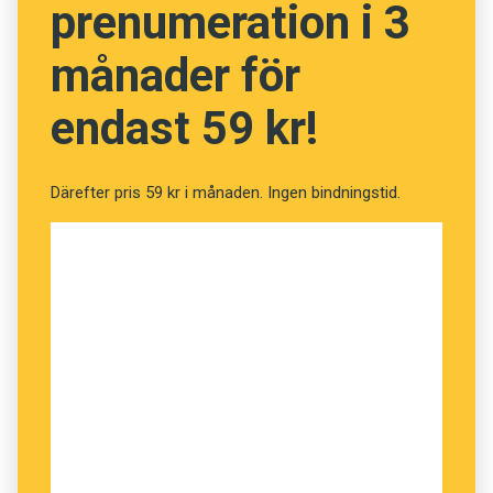
som är bäst för dagen.”
prenumeration i 3
månader för
endast 59 kr!
Därefter pris 59 kr i månaden. Ingen bindningstid.