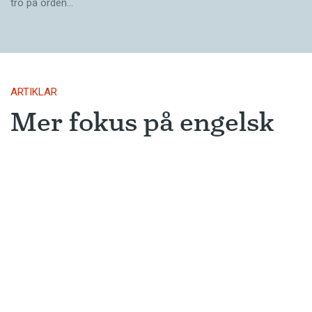
tro på orden…
ARTIKLAR
Mer fokus på engelsk
litteratur
AI-utvecklingen leder troligen till att
översättningar från engelskan blir
ännu vanligare.