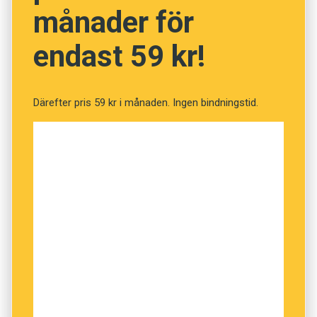
betyder att kocken anpassar menyn (900
månader för
kronor), som här består av närmare tjugo
endast 59 kr!
serveringar, självsvåldigt efter vilka råvaror
som är bäst för dagen.”
Därefter pris 59 kr i månaden. Ingen bindningstid.