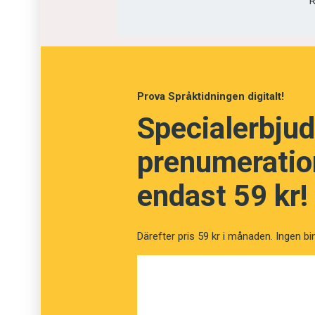
R
Avhandlingen är baserad på videoobservatione
enkätsvar från omkring 700 lärare i Sverige,
Prova Språktidningen digitalt!
Specialerbjud
prenumeration
endast 59 kr!
Därefter pris 59 kr i månaden. Ingen bi