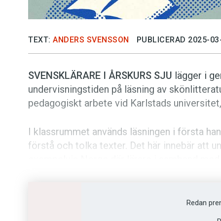
TEXT:
ANDERS SVENSSON
PUBLICERAD 2025-03
SVENSKLÄRARE I ÅRSKURS SJU
lägger i ge
undervisningstiden på läsning av skönlitterat
pedagogiskt arbete vid Karlstads universitet, 
I klassrummet används läsningen i första han
förstå och tolka texter. Det här innebär att u
exempelvis Norge där lärare i samband med lä
ska lära sig mer om litterära genrer och beg
enligt Anna Nissen att skönlitteraturen är vikt
läsförståelse.
Redan pre