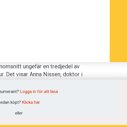
nomsnitt ungefär en tredjedel av
ur. Det visar Anna Nissen, doktor i
i sin avhandling.
numerant?
Logga in för att läsa
d för att utveckla elevernas förmåga att
edan köpt?
Klicka här
ndervisningen skiljer sig åt jämfört med
eller
sningen ofta prioriterar att eleverna
repp. Lärare i hela Norden anser dock