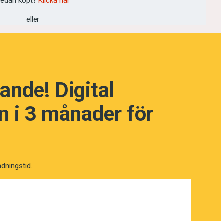
edan köpt?
Klicka här
r från ett sjuttiotal klassrum och
eller
 Norge, Danmark, Finland och Island.
ande! Digital
 i 3 månader för
ndningstid.