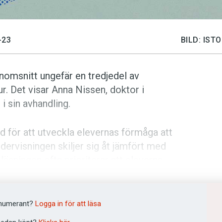
-23
BILD: IS
nomsnitt ungefär en tredjedel av
ur. Det visar Anna Nissen, doktor i
i sin avhandling.
d för att utveckla elevernas förmåga att
ndervisningen skiljer sig åt jämfört med
sningen ofta prioriterar att eleverna
repp. Lärare i hela Norden anser dock
ig just för att främja ­elevernas
numerant?
Logga in för att läsa