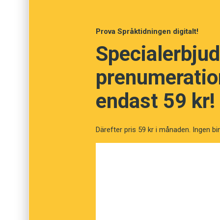
enligt Anna Nissen att skönlitteraturen är vikt
läsförståelse.
Prova Språktidningen digitalt!
Specialerbjud
Avhandlingen är baserad på videoobservatione
enkätsvar från omkring 700 lärare i Sverige,
prenumeration
endast 59 kr!
Därefter pris 59 kr i månaden. Ingen bi