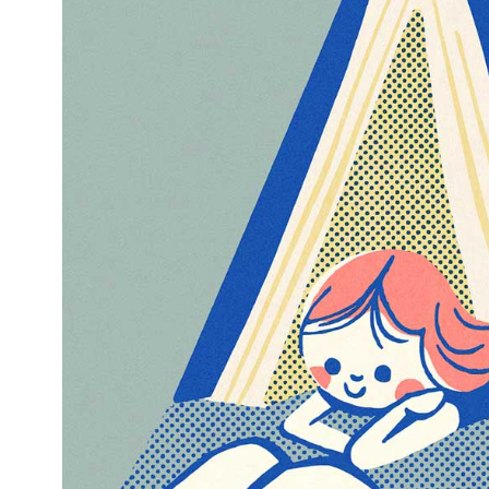
Kviss
Podden
Anmäl till 
Föreslå nyo
Annonsera
Prenumerer
Läs Språkti
Press