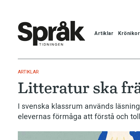
Artiklar
Krönikor
Hem
Artiklar
ARTIKLAR
Litteratur ska fr
Krönikor
Språkfrågor
I svenska klassrum används läsning i
elevernas förmåga att förstå och tol
Skrivtips
Bokrecensi