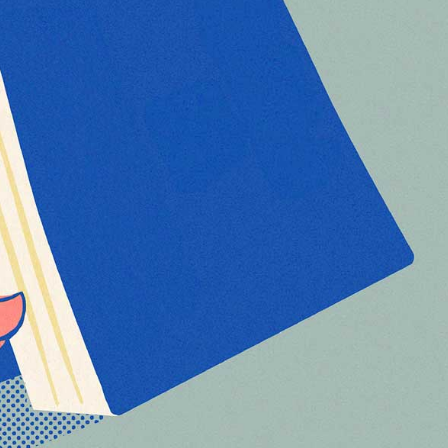
språkpolisen
rd
a
dningen digitalt