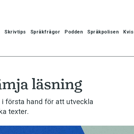
Skrivtips
Språkfrågor
Podden
Språkpolisen
Kvis
ämja läsning
 första hand för att utveckla
ka texter.
oner