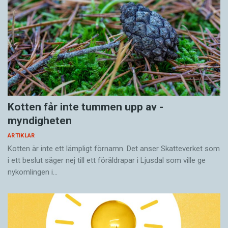
Therese Bohman
Ålder: 37 år
Bor: på Södermalm, Stockholm
Familj: pojkvän
Gör: arbetar halvtid på Svenska PEN, medverkar på
Expressens kultursidor, skriver på sin fjärde roman
Aktuell: romanen
Aftonland
utkommer i augusti
Kotten får inte tummen upp av ­
myndigheten
ARTIKLAR
Kotten är inte ett lämpligt förnamn. Det anser Skatte­verket som
i ett beslut säger nej till ett föräldra­par i Ljusdal som ville ge
nykomlingen i…