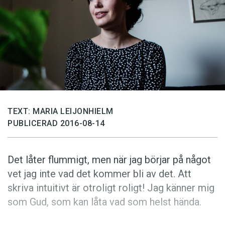
Anmäl till språkpolisen
Föreslå nyord
Annonsera
Prenumerera
Läs Språktidningen digitalt
Press
TEXT: MARIA LEIJONHIELM
PUBLICERAD 2016-08-14
Det låter flummigt, men när jag börjar på något
vet jag inte vad det kommer bli av det. Att
skriva intuitivt är otroligt roligt! Jag känner mig
som Gud, som kan låta vad som helst hända.