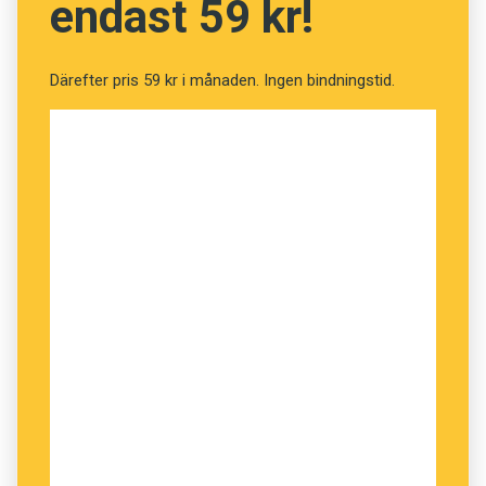
endast 59 kr!
lappar.
– För varje roman har innehållet blivit djupare
Därefter pris 59 kr i månaden. Ingen bindningstid.
och bredare, kanske vore det klokt att börja
tänka ut lite i förväg ... Fast det är nog inte min
grej ... skulle antagligen kännas tråkigt. Det kan
faktiskt vara mysigt att gå runt och klura,
ungefär som att få ihop ett korsord.
Hon håller med Klas Östergren, som har sagt
att en författares bästa investering är ett par
bra skor att sätta på fötterna, men på sina långa
promenader behöver hon dessutom riktigt bra
musik i öronen.
Varje roman har fått sin egen nogsamt