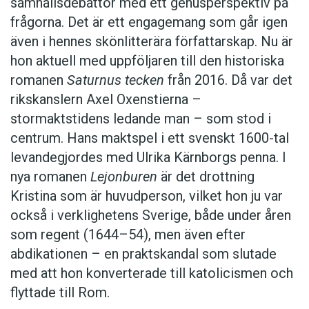
samhällsdebattör med ett genusperspektiv på
frågorna. Det är ett engagemang som går igen
även i hennes skönlitterära författarskap. Nu är
hon aktuell med uppföljaren till den historiska
romanen
Saturnus tecken
från 2016. Då var det
rikskanslern Axel Oxenstierna –
stormaktstidens ledande man – som stod i
centrum. Hans maktspel i ett svenskt 1600-tal
levandegjordes med Ulrika Kärnborgs penna. I
nya romanen
Lejonburen
är det drottning
Kristina som är huvudperson, vilket hon ju var
också i verklighetens Sverige, både under åren
som regent (1644–54), men även efter
abdikationen – en praktskandal som slutade
med att hon konverterade till katolicismen och
flyttade till Rom.