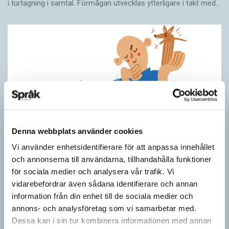
i turtagning i samtal. Förmågan utvecklas ytterligare i takt med…
avgörande, inte det där som ger konstverket
dess själ. Som alla mysterier kan det bara
upplevas.
– Bakom varje konstverk finns en ologisk,
irrationell person och det finns en lockelse i det
obegripliga, säger Therese Bohman. När jag
som älskar renässanskonst går omkring i den
fantastiska samlingen på Gemäldegalerie i
Denna webbplats använder cookies
Berlin får jag en genuin känsla av mening och
Vi använder enhetsidentifierare för att anpassa innehållet
blir alldeles upprymd och varmrosig om
Hundfiskare vill få någon på kroken
och annonserna till användarna, tillhandahålla funktioner
kinderna.
för sociala medier och analysera vår trafik. Vi
ARTIKLAR
vidarebefordrar även sådana identifierare och annan
Fråga: Jag har hört om catfishing, men nu har jag sett
Känslan för skönhet och kvalitet har lyckligtvis
dogfishing användas om folks profiler på dejtningappar också.
information från din enhet till de sociala medier och
Vad betyder det? Jona Svar: Både…
annons- och analysföretag som vi samarbetar med.
inte lett till förlamande krav på egen
Dessa kan i sin tur kombinera informationen med annan
fulländning. Therese Bohmans skaparlust är