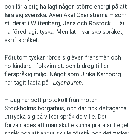
och lär aldrig ha lagt någon större energi på att
lära sig svenska. Även Axel Oxenstierna – som
studerat i Wittenberg, Jena och Rostock – lär
ha föredragit tyska. Men latin var skolspråket,
skriftspråket.
Förutom tyskar rörde sig även fransmän och
holländare i folkvimlet, och bidrog till en
flerspråkig miljö. Något som Ulrika Kärnborg
har tagit fasta på i
Lejonburen
.
– Jag har sett protokoll från möten i
Stockholms borgarhus, och där fick deltagarna
uttrycka sig på vilket språk de ville. Det
förväntades att man skulle kunna prata sitt eget
språk och att andra skulle förstå, och det tycker