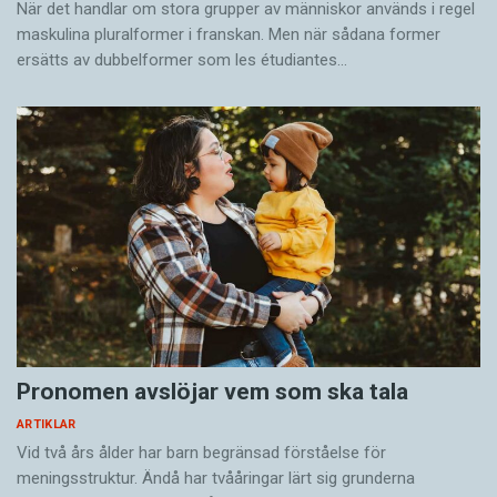
När det handlar om stora grupper av människor används i regel
med de blivande författarna Martina Lowden
maskulina pluralformer i franskan. Men när sådana ­former
och Elise Karlsson, är kaxigheten mer
ersätts av dubbel­former som les étudiantes…
välgrundad. Det engagemanget förde henne till
frilansande på Aftonbladets kulturredaktion,
som hon efter några år bytte mot Expressens.
– Med tiden har jag blivit en snällare kritiker,
säger hon. Numera vet jag till exempel hur svårt
det är att skriva en roman – till och med en
dålig. Det känns allt konstigare att recensera
svenska författare, vi hör ju till samma team,
men konstkritiken fortsätter jag gärna med.
Pronomen avslöjar vem som ska tala
Bild, musik, ord … vi är tillbaka till frågan om vad
ARTIKLAR
som skapar kvalitet. Mycket kan avtäckas
Vid två års ålder har barn begränsad förståelse för
meningsstruktur. Ändå har tvååringar lärt sig grunderna
genom logisk analys, men inte det sista och