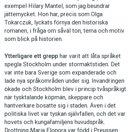
exempel Hilary Mantel, som jag beundrar
jättemycket. Hon har, precis som Olga
Tokarczuk, lyckats förnya den historiska
romanen, i fråga om såväl ton, tema och motiv
som blick på historien.
Ytterligare ett grepp
har varit att låta språket
spegla Stockholm under stormaktstiden. Det
var inte bara Sverige som expanderade och
lade nya språkområden under sig. Invandringen
ökade och Stockholm blev i princip tvåspråkigt
när tysktalande köpmän, skeppare och
hantverkare bosatte sig i staden. Även i det
politiska livet var tyskan självfallen, och det var
hovets och kungafamiljens huvudspråk.
Drottning Maria Elonora var född i Preussen