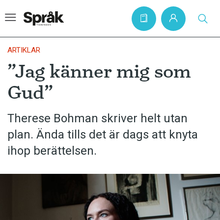
ARTIKLAR
”Jag känner mig som
Hem
Gud”
Artiklar
Krönikor
Therese Bohman skriver helt utan
plan. Ända tills det är dags att knyta
Språkfrågor
ihop berättelsen.
Skrivtips
Bokrecensioner
Kviss
Podden