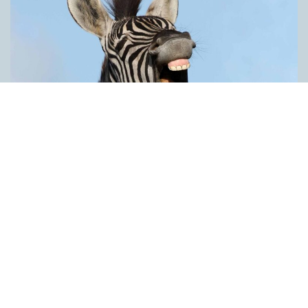
Därför är vi språkaktivister
ARTIKLAR
Kan vi ord? Ja, tiotusentals, men här handlar det bara om de få
vi faktiskt använder. Ordkunskapsprov och ordquiz får oss att
tro på orden som någon sorts kunskapsområde, precis som
det periodiska systemet eller Stockholms gator. Man kan lite
grann eller mycket, men sällan allt. Visst finns det likheter, men
skillnaderna är stora. En likhet är att det finns fler ord än vi kan
säga. Och det kommer nya varje dag, inte bara till nyordslistan
i december: nya namn på varor, gator, företag, organisationer,