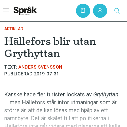
ARTIKLAR
Hällefors blir utan
Hem
Grythyttan
Artiklar
Krönikor
TEXT:
ANDERS SVENSSON
PUBLICERAD 2019-07-31
Språkfrågor
Skrivtips
Kanske hade fler turister lockats av
Grythyttan
Bokrecensioner
– men Hällefors står inför utmaningar som är
Kviss
större än att de kan lösas med hjälp av ett
namnbyte. Det är skälet till att politikerna i
Podden
Hällefors inte går vidare med planerna att kalla