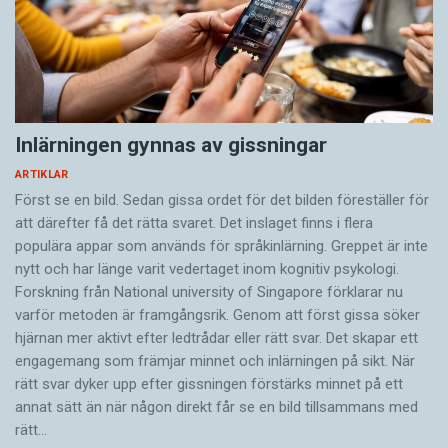
Inlärningen gynnas av gissningar
ARTIKLAR
Först se en bild. Sedan gissa ordet för det bilden föreställer för
att därefter få det rätta svaret. Det inslaget finns i flera
populära appar som används för språkinlärning. Greppet är inte
nytt och har länge varit vedertaget inom kognitiv psykologi.
Forskning från National university of Singa­pore förklarar nu
varför metoden är framgångsrik. Genom att först gissa ­söker
hjärnan mer aktivt ­efter ledtrådar eller rätt svar. Det skapar ett
engagemang som främjar minnet och inlärningen på sikt. När
rätt svar dyker upp efter gissningen förstärks minnet på ett
annat sätt än när någon direkt får se en bild tillsammans med
rätt…