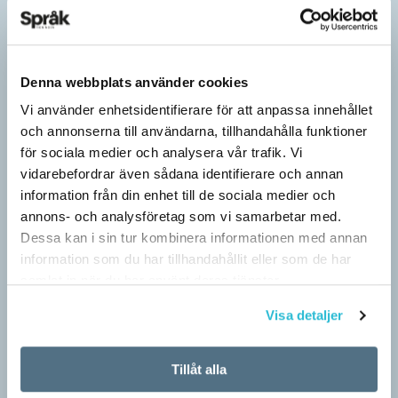
Denna webbplats använder cookies
Vi använder enhetsidentifierare för att anpassa innehållet
och annonserna till användarna, tillhandahålla funktioner
för sociala medier och analysera vår trafik. Vi
vidarebefordrar även sådana identifierare och annan
information från din enhet till de sociala medier och
annons- och analysföretag som vi samarbetar med.
Dessa kan i sin tur kombinera informationen med annan
information som du har tillhandahållit eller som de har
Fler ser kvinnor med nya former
samlat in när du har använt deras tjänster.
ARTIKLAR
När det handlar om stora grupper av människor används i regel
Visa detaljer
maskulina pluralformer i franskan. Men när sådana ­former
ersätts av dubbel­former som les étudiantes…
Tillåt alla