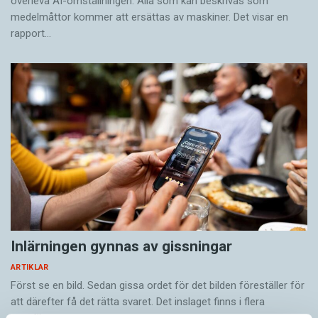
överleva AI-omställningen. Alla som kan beskrivas som
medelmåttor kommer att ersättas av maskiner. Det visar en
rapport…
Inlärningen gynnas av gissningar
ARTIKLAR
Först se en bild. Sedan gissa ordet för det bilden föreställer för
att därefter få det rätta svaret. Det inslaget finns i flera
populära appar…