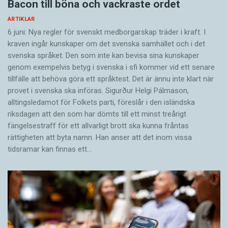
Bacon till böna och vackraste ordet
ARTIKLAR
6 juni: Nya regler för svenskt medborgarskap träder i kraft. I
kraven ingår kunskaper om det svenska samhället och i det
svenska språket. Den som inte kan bevisa sina kunskaper
genom exempelvis betyg i svenska i sfi kommer vid ett senare
tillfälle att behöva göra ett språktest. Det är ännu inte klart när
provet i svenska ska införas. Sigurður Helgi Pálmason,
alltingsledamot för Folkets parti, föreslår i den isländska
riksdagen att den som har dömts till ett minst treårigt
fängelsestraff för ett allvarligt brott ska kunna fråntas
rättigheten att byta namn. Han anser att det inom vissa
tidsramar kan finnas ett…