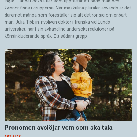
ingår – är det också fler som uppfattar att både män och
kvinnor finns i grupperna. När maskulina pluraler används är det
där­emot många som föreställer sig att det rör sig om enbart
män. Julia Tibblin, nybliven doktor i franska vid Lunds
universitet, har i sin avhandling undersökt reaktioner på
könsinkluderande språk. Ett sådant grepp…
Pronomen avslöjar vem som ska tala
ARTIKLAR