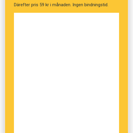
ploeg.
Därefter pris 59 kr i månaden. Ingen bindningstid.
Vilket är språket?