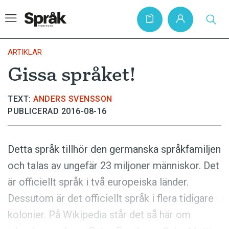
ARTIKLAR
Gissa språket!
Hem
TEXT:
ANDERS SVENSSON
Artiklar
PUBLICERAD 2016-08-16
Krönikor
Språkfrågor
Detta språk tillhör den germanska språkfamiljen
Skrivtips
och talas av ungefär 23 miljoner människor. Det
Bokrecensioner
är officiellt språk i två europeiska länder.
Kviss
Dessutom är det officiellt språk i flera tidigare
kolonier. På Wikipedia står det så här om
Podden