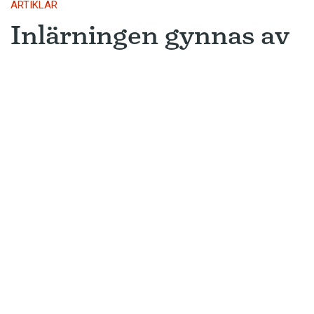
ARTIKLAR
Inlärningen gynnas av
gissningar
Ny forskning avslöjar varför metoden
som många språkinlärningsappar
använder är så framgångsrik.