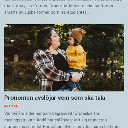
maskulina pluralformer i franskan. Men när sådana ­former
ersätts av dubbel­former som les étudiantes…
Pronomen avslöjar vem som ska tala
ARTIKLAR
Vid två års ålder har barn begränsad förståelse för
meningsstruktur. Ändå har tvååringar lärt sig grunderna
i turtagning i samtal. Förmågan utvecklas ytterligare i takt med…