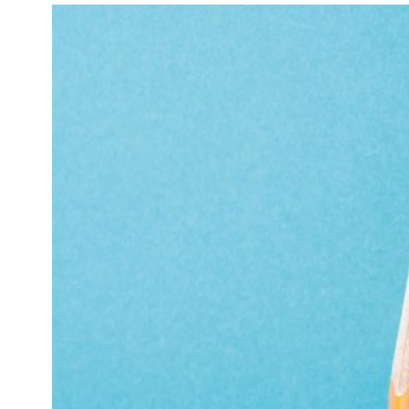
Kviss
Podden
Anmäl till 
Föreslå nyo
Annonsera
Prenumerer
Läs Språkti
Press