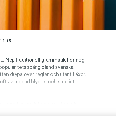
12-15
… Nej, traditionell grammatik hör nog
t popularitetspoäng bland svenska
ten drypa över regler och utantilläxor.
oft av tuggad blyerts och smuligt
ar som har ogillat den traditionella
 den utsatts för åtskilliga angrepp.