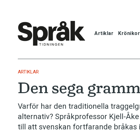
Artiklar
Krönikor
Hem
Artiklar
ARTIKLAR
Den sega gramma
Krönikor
Språkfrågor
Varför har den traditionella traggel
alternativ? Språkprofessor Kjell-Åke
Skrivtips
till att svenskan fortfarande bråkas i
Bokrecensi