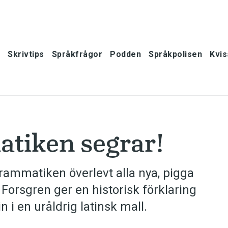
Skrivtips
Språkfrågor
Podden
Språkpolisen
Kvis
tiken segrar!
grammatiken överlevt alla nya, pigga
 Forsgren ger en historisk förklaring
n i en uråldrig latinsk mall.
oner