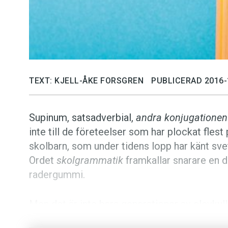
TEXT: KJELL-ÅKE FORSGREN
PUBLICERAD 2016-
Supinum, satsadverbial,
andra konjugationen
inte till de företeelser som har plockat fles
skolbarn, som under tidens lopp har känt svet
Ordet
skolgrammatik
framkallar snarare en d
radergummi.
Men det är inte bara generationer av elevkull
grammatiken. Även från vetenskapligt håll har