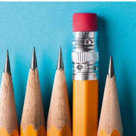
språkpolisen
rd
a
dningen digitalt