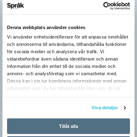
Denna webbplats använder cookies
Vi använder enhetsidentifierare för att anpassa innehållet
och annonserna till användarna, tillhandahålla funktioner
för sociala medier och analysera vår trafik. Vi
vidarebefordrar även sådana identifierare och annan
information från din enhet till de sociala medier och
annons- och analysföretag som vi samarbetar med.
Dessa kan i sin tur kombinera informationen med annan
Hundfiskare vill få någon på kroken
information som du har tillhandahållit eller som de har
ARTIKLAR
samlat in när du har använt deras tjänster.
Fråga: Jag har hört om catfishing, men nu har jag sett
Visa detaljer
dogfishing användas om folks profiler på dejtningappar också.
Vad betyder det? Jona Svar: Både…
Tillåt alla