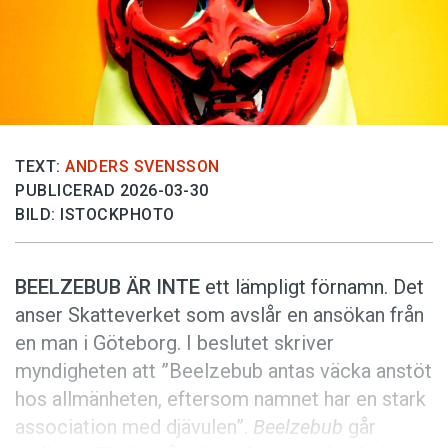
Anmäl till språkpolisen
Föreslå nyord
Annonsera
Prenumerera
Läs Språktidningen digitalt
TEXT:
ANDERS SVENSSON
PUBLICERAD 2026-03-30
Press
BILD: ISTOCKPHOTO
BEELZEBUB ÄR INTE
ett lämpligt förnamn. Det
anser Skatteverket som avslår en ansökan från
en man i Göteborg. I beslutet skriver
myndigheten att ”Beelze­bub antas väcka anstöt
hos allmänheten, eftersom namnet har en stark
association med djävulen”.
Beelzebub
går