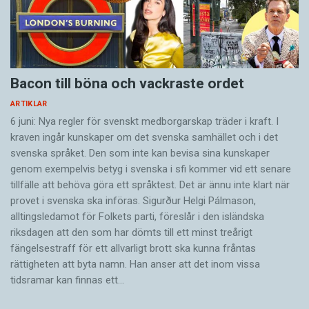
Bacon till böna och vackraste ordet
ARTIKLAR
6 juni: Nya regler för svenskt medborgarskap träder i kraft. I
kraven ingår kunskaper om det svenska samhället och i det
svenska språket. Den som inte kan bevisa sina kunskaper
genom exempelvis betyg i svenska i sfi kommer vid ett senare
tillfälle att behöva göra ett språktest. Det är ännu inte klart när
provet i svenska ska införas. Sigurður Helgi Pálmason,
alltingsledamot för Folkets parti, föreslår i den isländska
riksdagen att den som har dömts till ett minst treårigt
fängelsestraff för ett allvarligt brott ska kunna fråntas
rättigheten att byta namn. Han anser att det inom vissa
tidsramar kan finnas ett…