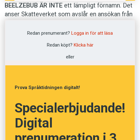
BEELZEBUB ÄR INTE
ett lämpligt förnamn. Det
anser Skatteverket som avslår en ansökan från
en man i Göteborg. I beslutet skriver
myndigheten att ”Beelze­bub antas väcka anstöt
Redan prenumerant?
Logga in för att läsa
hos allmänheten, eftersom namnet har en stark
Redan köpt?
Klicka här
association med djävulen”.
Beelzebub
går
troligen tillbaka på hebreiskans
eller
Baal Sebub
,
’flugherre; fluggud’, och var ett av namnen på
guden Baal. I
Bibeln
är
Beelzebub
ett annat
namn för
Satan
. Och det är alltså det som gör
Prova Språktidningen digitalt!
att Skatteverket klassar namnet som
”olämpligt”.
Specialerbjudande!
Digital
Innehållet på denna webbplats är
upphovsrättsligt skyddat.
prenumeration i 3