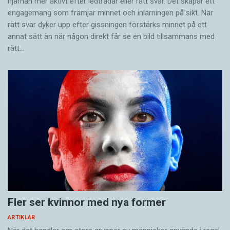
hjärnan mer aktivt ­efter ledtrådar eller rätt svar. Det skapar ett
engagemang som främjar minnet och inlärningen på sikt. När
rätt svar dyker upp efter gissningen förstärks minnet på ett
annat sätt än när någon direkt får se en bild tillsammans med
rätt…
Fler ser kvinnor med nya former
ARTIKLAR