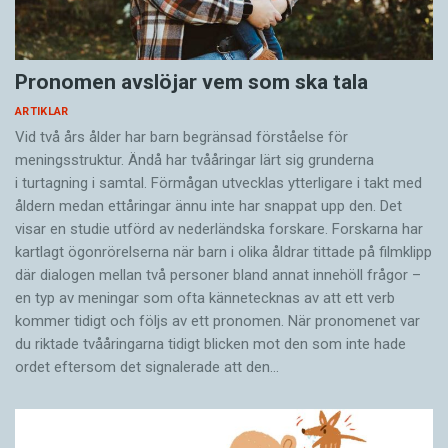
Pronomen avslöjar vem som ska tala
ARTIKLAR
Vid två års ålder har barn begränsad förståelse för
meningsstruktur. Ändå har tvååringar lärt sig grunderna
i turtagning i samtal. Förmågan utvecklas ytterligare i takt med
åldern medan ettåringar ännu inte har snappat upp den. Det
visar en studie utförd av nederländska forskare. Forskarna har
kartlagt ögonrörelserna när barn i olika åldrar tittade på filmklipp
där dialogen mellan två personer bland annat innehöll frågor –
en typ av meningar som ofta kännetecknas av att ett verb
kommer tidigt och följs av ett pronomen. När pronomenet var
du riktade tvååringarna tidigt blicken mot den som inte hade
ordet eftersom det ­signalerade att den…