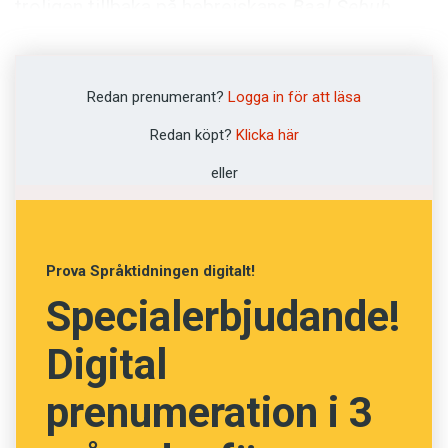
troligen tillbaka på hebreiskans
Baal Sebub
,
’flugherre; fluggud’, och var ett av namnen på
guden Baal. I
Bibeln
är
Beelzebub
ett annat
namn för
Satan
. Och det är alltså det som gör
Redan prenumerant?
Logga in för att läsa
att Skatteverket klassar namnet som
Redan köpt?
Klicka här
”olämpligt”.
eller
Innehållet på denna webbplats är
upphovsrättsligt skyddat.
Prova Språktidningen digitalt!
Specialerbjudande!
Digital
prenumeration i 3