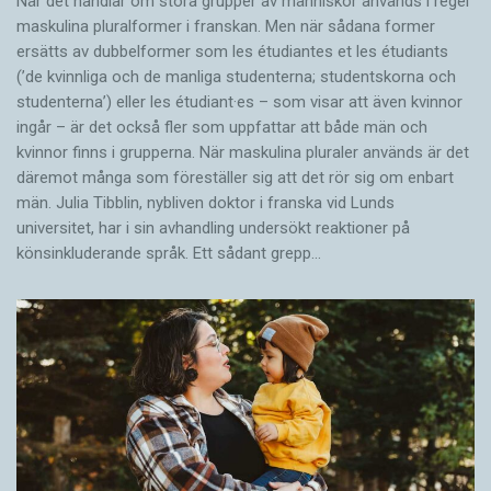
När det handlar om stora grupper av människor används i regel
maskulina pluralformer i franskan. Men när sådana ­former
ersätts av dubbel­former som les étudiantes et les étudiants
(’de kvinnliga och de manliga studenterna; studentskorna och
studenterna’) eller les étudiant·es – som visar att även kvinnor
ingår – är det också fler som uppfattar att både män och
kvinnor finns i grupperna. När maskulina pluraler används är det
där­emot många som föreställer sig att det rör sig om enbart
män. Julia Tibblin, nybliven doktor i franska vid Lunds
universitet, har i sin avhandling undersökt reaktioner på
könsinkluderande språk. Ett sådant grepp…