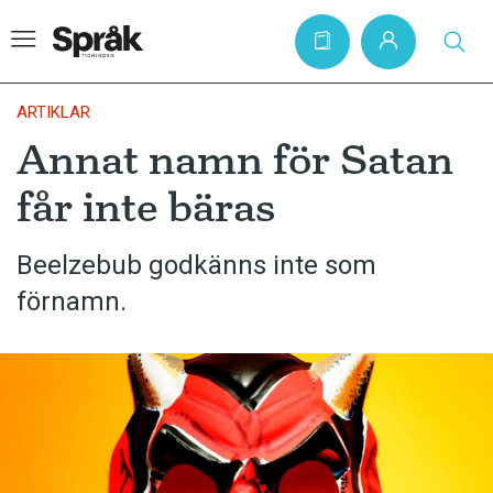
ARTIKLAR
Annat namn för Satan
Hem
får inte bäras
Artiklar
Krönikor
Beelzebub godkänns inte som
förnamn.
Språkfrågor
Skrivtips
Bokrecensioner
Kviss
Podden