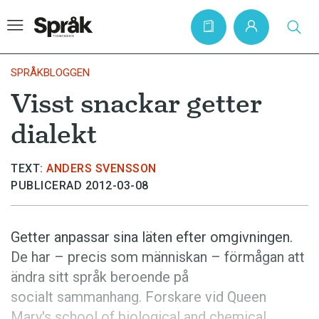
SPRÅKBLOGGEN
Visst snackar getter
Hem
dialekt
Artiklar
Krönikor
TEXT:
ANDERS SVENSSON
PUBLICERAD 2012-03-08
Språkfrågor
Skrivtips
Getter anpassar sina läten efter omgivningen.
Bokrecensioner
De har – precis som människan – förmågan att
Kviss
ändra sitt språk beroende på
socialt sammanhang. Forskare vid Queen
Podden
Mary's school of biological and chemical