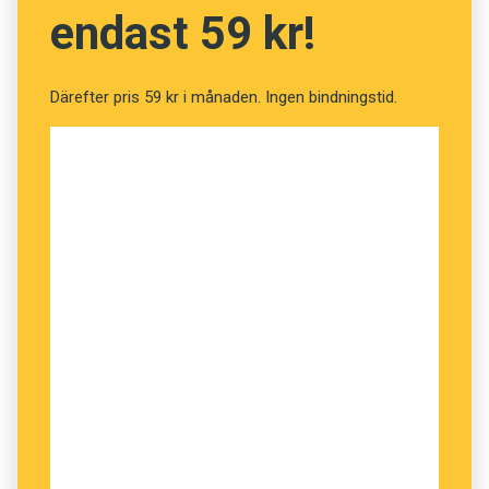
blev dessutom alltmer lika varandra i takt med
endast 59 kr!
att killingarna blev äldre och tillbringade mer tid
tillsammans.
Därefter pris 59 kr i månaden. Ingen bindningstid.
Forskarna anser att studien, som är publicerad i
den vetenskapliga tidskriften
Animal Behaviour
,
visar att fler däggdjur än människan har förmåga
att anpassa sina läten. De anser även att
tamdjurens kognitiva förmåga hittills har
underskattats.
Anders