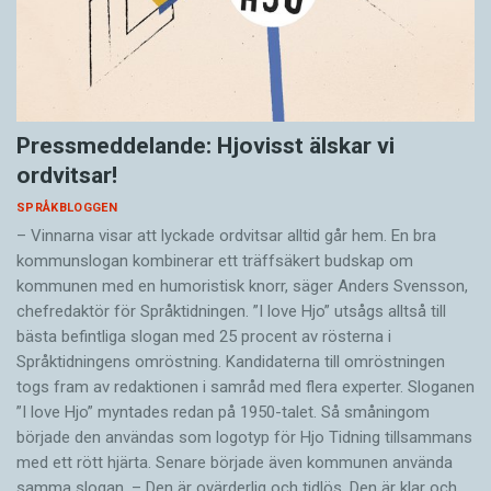
Pressmeddelande: Hjovisst älskar vi
ordvitsar!
SPRÅKBLOGGEN
– Vinnarna visar att lyckade ordvitsar alltid går hem. En bra
kommunslogan kombinerar ett träffsäkert budskap om
kommunen med en humoristisk knorr, säger Anders Svensson,
chefredaktör för Språktidningen. ”I love Hjo” utsågs alltså till
bästa befintliga slogan med 25 procent av rösterna i
Språktidningens omröstning. Kandidaterna till omröstningen
togs fram av redaktionen i samråd med flera experter. Sloganen
”I love Hjo” myntades redan på 1950-talet. Så småningom
började den användas som logotyp för Hjo Tidning tillsammans
med ett rött hjärta. Senare började även kommunen använda
samma slogan. – Den är ovärderlig och tidlös. Den är klar och