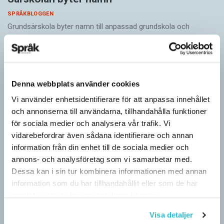
SPRÅKBLOGGEN
Grundsärskola byter namn till anpassad grundskola och
gymnasiesärskolan till anpassad gymnasieskola. En som har
stor del i att detta namnbyte sker är artonåriga Leo Lust…
Denna webbplats använder cookies
Vi använder enhetsidentifierare för att anpassa innehållet
och annonserna till användarna, tillhandahålla funktioner
för sociala medier och analysera vår trafik. Vi
vidarebefordrar även sådana identifierare och annan
information från din enhet till de sociala medier och
annons- och analysföretag som vi samarbetar med.
Dessa kan i sin tur kombinera informationen med annan
information som du har tillhandahållit eller som de har
samlat in när du har använt deras tjänster.
Visa detaljer