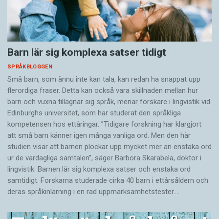
Barn lär sig komplexa satser tidigt
SPRÅKBLOGGEN
Små barn, som ännu inte kan tala, kan redan ha snappat upp
flerordiga fraser. Detta kan också vara skillnaden mellan hur
barn och vuxna tillägnar sig språk, menar forskare i lingvistik vid
Edinburghs universitet, som har studerat den språkliga
kompetensen hos ettåringar. ”Tidigare forskning har klargjort
att små barn känner igen många vanliga ord. Men den här
studien visar att barnen plockar upp mycket mer än enstaka ord
ur de vardagliga samtalen”, säger Barbora Skarabela, doktor i
lingvistik. Barnen lär sig komplexa satser och enstaka ord
samtidigt. Forskarna studerade cirka 40 barn i ettårsåldern och
deras språkinlärning i en rad uppmärksamhetstester.…