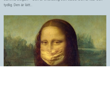
tydlig. Den är lätt…
Covid, schmovid – rimmen som lättar upp i
pandemin
SPRÅKBLOGGEN
Corona, schmorona – covid, schmovid – pandemic,
schmandemic. Det kan se barnsligt ut, men den här sortens
lekfulla rim fyller en funktion, även bland vuxna. Det handlar om