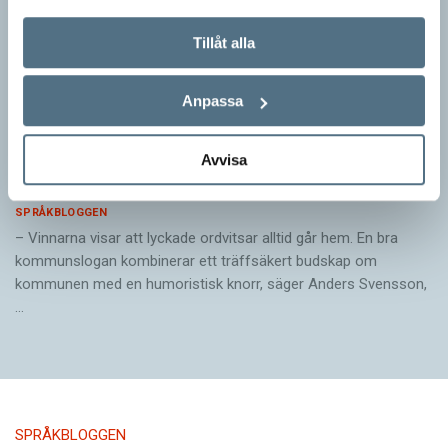
Tillåt alla
Anpassa
Pressmeddelande: Hjovisst älskar vi
Avvisa
ordvitsar!
SPRÅKBLOGGEN
– Vinnarna visar att lyckade ordvitsar alltid går hem. En bra
kommunslogan kombinerar ett träffsäkert budskap om
kommunen med en humoristisk knorr, säger Anders Svensson,
…
SPRÅKBLOGGEN