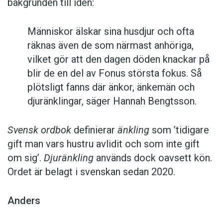
bakgrunden till idén:
Människor älskar sina husdjur och ofta
räknas även de som närmast anhöriga,
vilket gör att den dagen döden knackar på
blir de en del av Fonus största fokus. Så
plötsligt fanns där änkor, änkemän och
djuränklingar, säger Hannah Bengtsson.
Svensk ordbok
definierar
änkling
som ’tidigare
gift man vars hustru av­lidit och som inte gift
om sig’.
Djuränkling
används dock oavsett kön.
Ordet är belagt i svenskan sedan 2020.
Anders