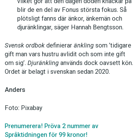
vilket gör att den dagen döden knackar på
blir de en del av Fonus största fokus. Så
plötsligt fanns där änkor, änkemän och
djuränklingar, säger Hannah Bengtsson.
Svensk ordbok
definierar
änkling
som ’tidigare
gift man vars hustru av­lidit och som inte gift
om sig’.
Djuränkling
används dock oavsett kön.
Ordet är belagt i svenskan sedan 2020.
Anders
Foto: Pixabay
Prenumerera! Pröva 2 nummer av
Språktidningen för 99 kronor!