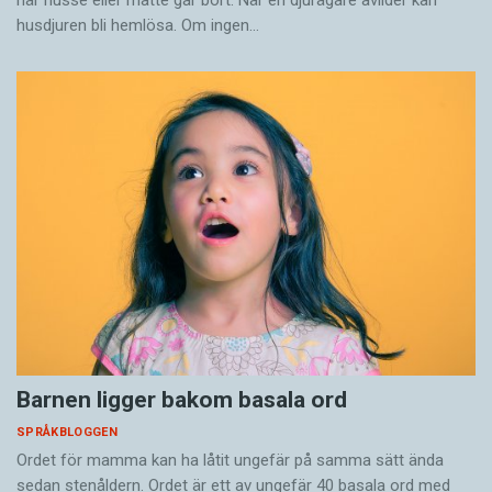
när husse eller matte går bort. När en djurägare avlider kan
husdjuren bli hemlösa. Om ingen…
Barnen ligger bakom basala ord
SPRÅKBLOGGEN
Ordet för mamma kan ha låtit ungefär på samma sätt ända
sedan stenåldern. Ordet är ett av ungefär 40 basala ord med