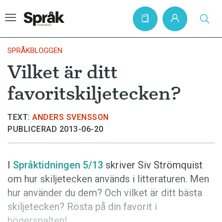
SPRÅKBLOGGEN
Vilket är ditt
Hem
favoritskiljetecken?
Artiklar
Krönikor
TEXT:
ANDERS SVENSSON
PUBLICERAD 2013-06-20
Språkfrågor
Skrivtips
I
Språktidningen 5/13
skriver Siv Strömquist
Bokrecensioner
om hur skiljetecken används i litteraturen. Men
Kviss
hur använder du dem? Och vilket är ditt bästa
skiljetecken? Rösta på din favorit i
Podden
högerspalten!