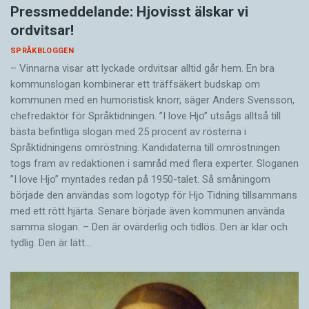
Pressmeddelande: Hjovisst älskar vi
ordvitsar!
SPRÅKBLOGGEN
– Vinnarna visar att lyckade ordvitsar alltid går hem. En bra
kommunslogan kombinerar ett träffsäkert budskap om
kommunen med en humoristisk knorr, säger Anders Svensson,
chefredaktör för Språktidningen. ”I love Hjo” utsågs alltså till
bästa befintliga slogan med 25 procent av rösterna i
Språktidningens omröstning. Kandidaterna till omröstningen
togs fram av redaktionen i samråd med flera experter. Sloganen
”I love Hjo” myntades redan på 1950-talet. Så småningom
började den användas som logotyp för Hjo Tidning tillsammans
med ett rött hjärta. Senare började även kommunen använda
samma slogan. – Den är ovärderlig och tidlös. Den är klar och
tydlig. Den är lätt…