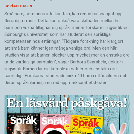
SPRÅKBLOGGEN
Små barn, som ännu inte kan tala, kan redan ha snappat upp
flerordiga fraser. Detta kan också vara skillnaden mellan hur
barn och vuxna tillägnar sig språk, menar forskare i lingvistik vid
Edinburghs universitet, som har studerat den språkliga
kompetensen hos ettåringar. ”Tidigare forskning har klargjort
att små barn känner igen många vanliga ord. Men den här
studien visar att barnen plockar upp mycket mer än enstaka ord
ur de vardagliga samtalen”, säger Barbora Skarabela, doktor i
lingvistik. Barnen lär sig komplexa satser och enstaka ord
samtidigt. Forskarna studerade cirka 40 barn i ettårsåldern och
deras språkinlärning i en rad uppmärksamhetstester.…