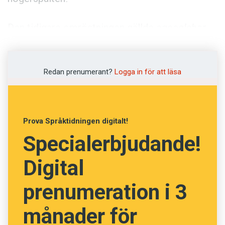
Anmäl till språkpolisen
Föreslå nyord
Den tidigare omröstningen gällde
ogooglebar
.
Annonsera
Hela 71 procent tror att ordet har en framtid i
svenskan, medan 29 procent tror att det inte
Prenumerera
kommer att överleva.
Redan prenumerant?
Logga in för att läsa
Läs Språktidningen digitalt
Press
Anders
Prova Språktidningen digitalt!
Specialerbjudande!
Digital
prenumeration i 3
månader för