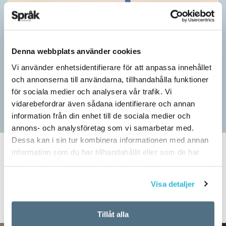
Pressmeddelande: Hjovisst älskar vi
ordvitsar!
SPRÅKBLOGGEN
Denna webbplats använder cookies
– Vinnarna visar att lyckade ordvitsar alltid går hem. En bra
Vi använder enhetsidentifierare för att anpassa innehållet
kommunslogan kombinerar ett träffsäkert budskap om
och annonserna till användarna, tillhandahålla funktioner
kommunen med en humoristisk knorr, säger Anders Svensson,
för sociala medier och analysera vår trafik. Vi
…
vidarebefordrar även sådana identifierare och annan
information från din enhet till de sociala medier och
annons- och analysföretag som vi samarbetar med.
Dessa kan i sin tur kombinera informationen med annan
information som du har tillhandahållit eller som de har
SPRÅKBLOGGEN
samlat in när du har använt deras tjänster.
Veckans nyord:
Visa detaljer
djuränkling
Tillåt alla