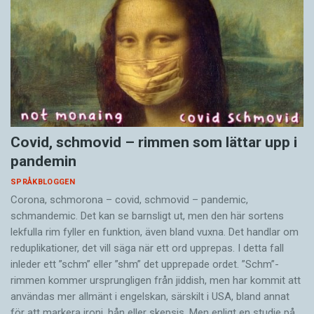
Covid, schmovid – rimmen som lättar upp i
pandemin
SPRÅKBLOGGEN
Corona, schmorona – covid, schmovid – pandemic,
schmandemic. Det kan se barnsligt ut, men den här sortens
lekfulla rim fyller en funktion, även bland vuxna. Det handlar om
reduplikationer, det vill säga när ett ord upprepas. I detta fall
inleder ett ”schm” eller ”shm” det upprepade ordet. ”Schm”-
rimmen kommer ursprungligen från jiddish, men har kommit att
användas mer allmänt i engelskan, särskilt i USA, bland annat
för att markera ironi, hån eller skepsis. Men enligt en studie på