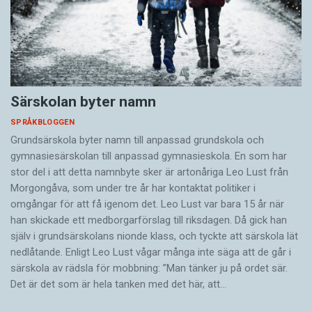
Särskolan byter namn
SPRÅKBLOGGEN
Grundsärskola byter namn till anpassad grundskola och
gymnasiesärskolan till anpassad gymnasieskola. En som har
stor del i att detta namnbyte sker är artonåriga Leo Lust från
Morgongåva, som under tre år har kontaktat politiker i
omgångar för att få igenom det. Leo Lust var bara 15 år när
han skickade ett medborgarförslag till riksdagen. Då gick han
själv i grundsärskolans nionde klass, och tyckte att särskola lät
nedlåtande. Enligt Leo Lust vågar många inte säga att de går i
särskola av rädsla för mobbning: ”Man tänker ju på ordet sär.
Det är det som är hela tanken med det här, att…