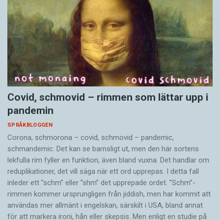
Covid, schmovid – rimmen som lättar upp i
pandemin
SPRÅKBLOGGEN
Corona, schmorona – covid, schmovid – pandemic,
schmandemic. Det kan se barnsligt ut, men den här sortens
lekfulla rim fyller en funktion, även bland vuxna. Det handlar om
reduplikationer, det vill säga när ett ord upprepas. I detta fall
inleder ett ”schm” eller ”shm” det upprepade ordet. ”Schm”-
rimmen kommer ursprungligen från jiddish, men har kommit att
användas mer allmänt i engelskan, särskilt i USA, bland annat
för att markera ironi, hån eller skepsis. Men enligt en studie på