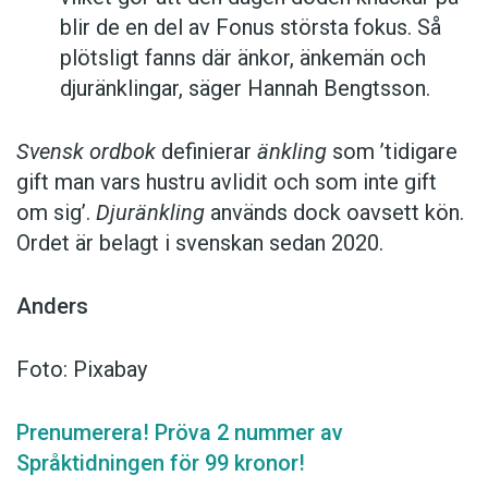
blir de en del av Fonus största fokus. Så
plötsligt fanns där änkor, änkemän och
djuränklingar, säger Hannah Bengtsson.
Svensk ordbok
definierar
änkling
som ’tidigare
gift man vars hustru av­lidit och som inte gift
om sig’.
Djuränkling
används dock oavsett kön.
Ordet är belagt i svenskan sedan 2020.
Anders
Foto: Pixabay
Prenumerera! Pröva 2 nummer av
Språktidningen för 99 kronor!