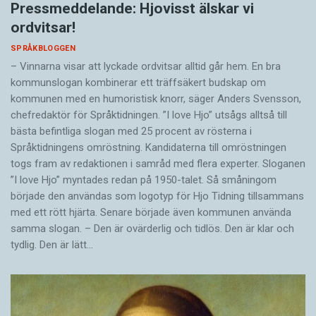
Pressmeddelande: Hjovisst älskar vi
ordvitsar!
SPRÅKBLOGGEN
– Vinnarna visar att lyckade ordvitsar alltid går hem. En bra
kommunslogan kombinerar ett träffsäkert budskap om
kommunen med en humoristisk knorr, säger Anders Svensson,
chefredaktör för Språktidningen. ”I love Hjo” utsågs alltså till
bästa befintliga slogan med 25 procent av rösterna i
Språktidningens omröstning. Kandidaterna till omröstningen
togs fram av redaktionen i samråd med flera experter. Sloganen
”I love Hjo” myntades redan på 1950-talet. Så småningom
började den användas som logotyp för Hjo Tidning tillsammans
med ett rött hjärta. Senare började även kommunen använda
samma slogan. – Den är ovärderlig och tidlös. Den är klar och
tydlig. Den är lätt…