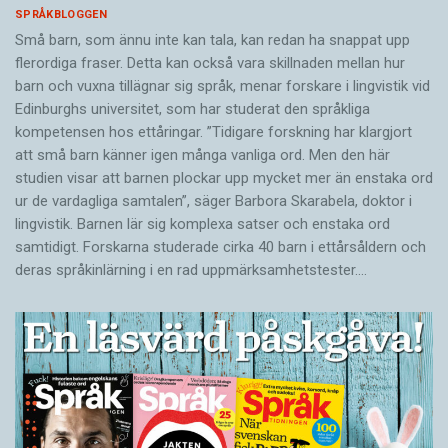
SPRÅKBLOGGEN
Små barn, som ännu inte kan tala, kan redan ha snappat upp
flerordiga fraser. Detta kan också vara skillnaden mellan hur
barn och vuxna tillägnar sig språk, menar forskare i lingvistik vid
Edinburghs universitet, som har studerat den språkliga
kompetensen hos ettåringar. ”Tidigare forskning har klargjort
att små barn känner igen många vanliga ord. Men den här
studien visar att barnen plockar upp mycket mer än enstaka ord
ur de vardagliga samtalen”, säger Barbora Skarabela, doktor i
lingvistik. Barnen lär sig komplexa satser och enstaka ord
samtidigt. Forskarna studerade cirka 40 barn i ettårsåldern och
deras språkinlärning i en rad uppmärksamhetstester.…