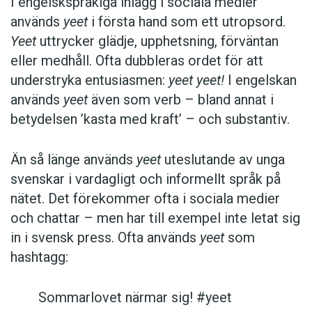
I engelskspråkiga inlägg i sociala medier
används
yeet
i första hand som ett utropsord.
Yeet
uttrycker glädje, upphetsning, förväntan
eller medhåll. Ofta dubbleras ordet för att
understryka entusiasmen:
yeet yeet!
I engelskan
används
yeet
även som verb – bland annat i
betydelsen ’kasta med kraft’ – och substantiv.
Än så länge används
yeet
uteslutande av unga
svenskar i vardagligt och informellt språk på
nätet. Det förekommer ofta i sociala medier
och chattar – men har till exempel inte letat sig
in i svensk press. Ofta används
yeet
som
hashtagg:
Sommarlovet närmar sig! #yeet