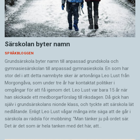
Särskolan byter namn
SPRÅKBLOGGEN
Grundsärskola byter namn till anpassad grundskola och
gymnasiesärskolan till anpassad gymnasieskola. En som har
stor del i att detta namnbyte sker är artonåriga Leo Lust från
Morgongåva, som under tre år har kontaktat politiker i
omgångar för att få igenom det. Leo Lust var bara 15 år när
han skickade ett medborgarförslag till riksdagen. Då gick han
själv i grundsärskolans nionde klass, och tyckte att särskola lät
nedlåtande. Enligt Leo Lust vågar många inte säga att de går i
särskola av rädsla för mobbning: ”Man tänker ju på ordet sär.
Det är det som är hela tanken med det här, att…