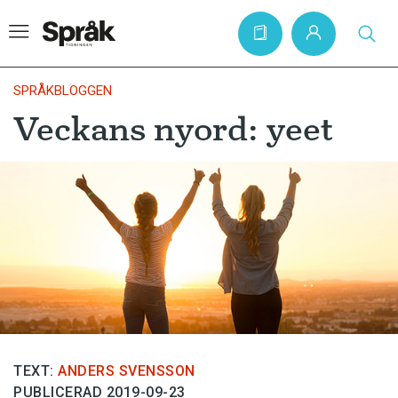
SPRÅKBLOGGEN
Veckans nyord: yeet
Hem
Artiklar
Krönikor
Språkfrågor
Skrivtips
Bokrecensioner
Kviss
TEXT:
ANDERS SVENSSON
Podden
PUBLICERAD 2019-09-23