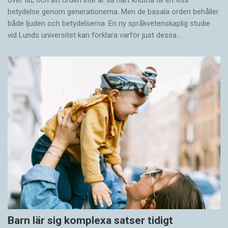
över tid, och att orden inte är så hårt knutna till en viss
betydelse genom generationerna. Men de basala orden behåller
både ljuden och betydelserna. En ny språkvetenskaplig studie
vid Lunds universitet kan förklara varför just dessa…
Barn lär sig komplexa satser tidigt