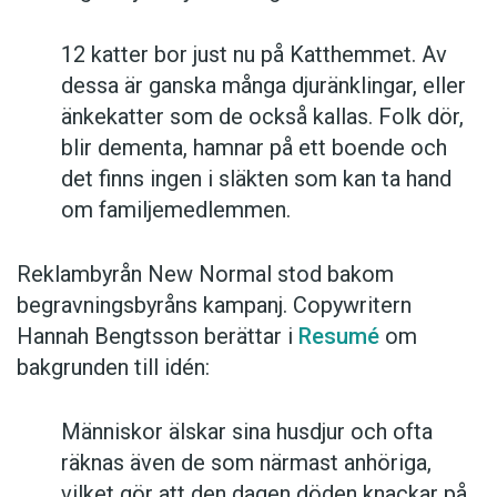
12 katter bor just nu på Katthemmet. Av
dessa är ganska många djuränklingar, eller
änkekatter som de också kallas. Folk dör,
blir dementa, hamnar på ett boende och
det finns ingen i släkten som kan ta hand
om familjemedlemmen.
Reklambyrån New Normal stod bakom
begravningsbyråns kampanj. Copywritern
Hannah Bengtsson berättar i
Resumé
om
bakgrunden till idén:
Människor älskar sina husdjur och ofta
räknas även de som närmast anhöriga,
vilket gör att den dagen döden knackar på