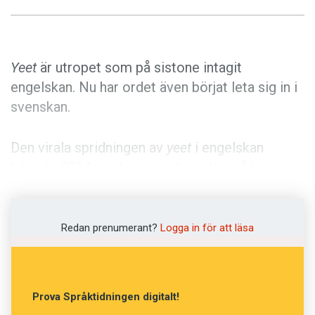
Anmäl till språkpolisen
Föreslå nyord
Annonsera
Yeet
är utropet som på sistone intagit
Prenumerera
engelskan. Nu har ordet även börjat leta sig in i
svenskan.
Läs Språktidningen digitalt
Press
Den virala spridningen av
yeet
i engelskan
började 2014 med en populär video på Vine.
Yeet
har dock fungerat som ett utrop längre än
så. Enligt
The Daily Dot
har ordet använts som
en interjektion åtminstone sedan 2008.
Redan prenumerant?
Logga in för att läsa
I engelskspråkiga inlägg i sociala medier
används
yeet
i första hand som ett utropsord.
Prova Språktidningen digitalt!
Yeet
uttrycker glädje, upphetsning, förväntan