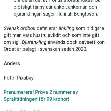
plötsligt fanns där änkor, änkemän och
djuränklingar, säger Hannah Bengtsson.
Svensk ordbok
definierar
änkling
som ’tidigare
gift man vars hustru av­lidit och som inte gift
om sig’.
Djuränkling
används dock oavsett kön.
Ordet är belagt i svenskan sedan 2020.
Anders
Foto: Pixabay
Prenumerera! Pröva 2 nummer av
Språktidningen för 99 kronor!