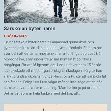
Särskolan byter namn
SPRÅKBLOGGEN
Grundsärskola byter namn till anpassad grundskola och
gymnasiesärskolan till anpassad gymnasieskola. En som har
stor del i att detta namnbyte sker är artonåriga Leo Lust från
Morgongåva, som under tre år har kontaktat politiker i
omgångar för att få igenom det. Leo Lust var bara 15 år när
han skickade ett medborgarförslag till riksdagen. Då gick han
själv i grundsärskolans nionde klass, och tyckte att särskola lät
nedlåtande. Enligt Leo Lust vågar många inte säga att de går i
särskola av rädsla för mobbning: ”Man tänker ju på ordet sär.
Det är det som är hela tanken med det här, att…