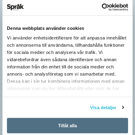
Denna webbplats använder cookies
Vi använder enhetsidentifierare för att anpassa innehållet
och annonserna till användarna, tillhandahålla funktioner
för sociala medier och analysera vår trafik. Vi
vidarebefordrar även sådana identifierare och annan
information från din enhet till de sociala medier och
annons- och analysföretag som vi samarbetar med.
Dessa kan i sin tur kombinera informationen med annan
information som du har tillhandahållit eller som de har
Särskolan byter namn
samlat in när du har använt deras tjänster.
SPRÅKBLOGGEN
Grundsärskola byter namn till anpassad grundskola och
Visa detaljer
gymnasiesärskolan till anpassad gymnasieskola. En som har
stor del i att detta namnbyte sker är artonåriga Leo Lust…
Tillåt alla