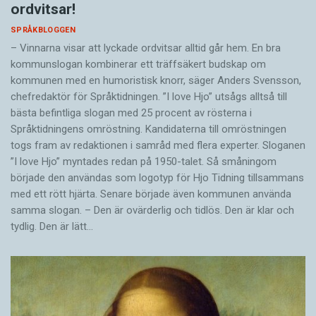
ordvitsar!
SPRÅKBLOGGEN
– Vinnarna visar att lyckade ordvitsar alltid går hem. En bra
kommunslogan kombinerar ett träffsäkert budskap om
kommunen med en humoristisk knorr, säger Anders Svensson,
chefredaktör för Språktidningen. ”I love Hjo” utsågs alltså till
bästa befintliga slogan med 25 procent av rösterna i
Språktidningens omröstning. Kandidaterna till omröstningen
togs fram av redaktionen i samråd med flera experter. Sloganen
”I love Hjo” myntades redan på 1950-talet. Så småningom
började den användas som logotyp för Hjo Tidning tillsammans
med ett rött hjärta. Senare började även kommunen använda
samma slogan. – Den är ovärderlig och tidlös. Den är klar och
tydlig. Den är lätt…