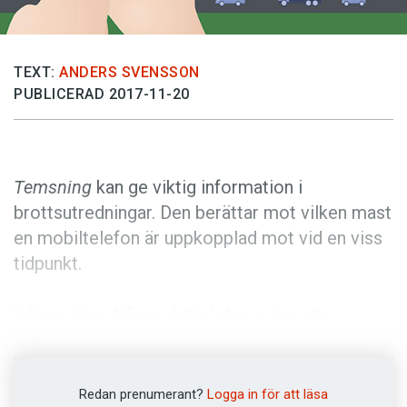
Anmäl till språkpolisen
Föreslå nyord
TEXT:
ANDERS SVENSSON
Annonsera
PUBLICERAD 2017-11-20
Prenumerera
Läs Språktidningen digitalt
Press
Temsning
kan ge viktig information i
brottsutredningar. Den berättar mot vilken mast
en mobiltelefon är uppkopplad mot vid en viss
tidpunkt.
Information från mobiltelefoner har ofta
avgörande betydelse i utredningar av brott.
Även när telefonen inte används kopplar den –
om den inte är avstängd – upp sig mot master.
Redan prenumerant?
Logga in för att läsa