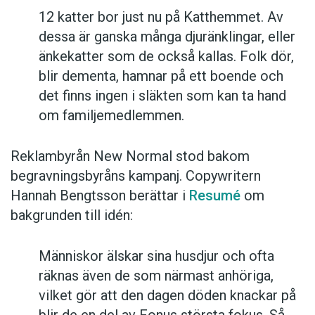
12 katter bor just nu på Katthemmet. Av
dessa är ganska många djuränklingar, eller
änkekatter som de också kallas. Folk dör,
blir dementa, hamnar på ett boende och
det finns ingen i släkten som kan ta hand
om familjemedlemmen.
Reklambyrån New Normal stod bakom
begravningsbyråns kampanj. Copywritern
Hannah Bengtsson berättar i
Resumé
om
bakgrunden till idén:
Människor älskar sina husdjur och ofta
räknas även de som närmast anhöriga,
vilket gör att den dagen döden knackar på
blir de en del av Fonus största fokus. Så