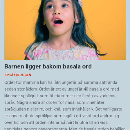
Barnen ligger bakom basala ord
SPRÅKBLOGGEN
Ordet för mamma kan ha låtit ungefär på samma sätt ända
sedan stenåldern. Ordet är ett av ungefär 40 basala ord med
liknande språkljud, som återkommer i de flesta av världens
språk. Några andra är orden för näsa, som innehåller
språkljuden n eller m, och knä, som innehåller k. Det vanligaste
är annars att de språkljud som ingår i ett visst ord ändrar sig
över tid, och att orden inte är så hårt knutna till en viss
betydelse genom generationerna. Men de basala orden behåller