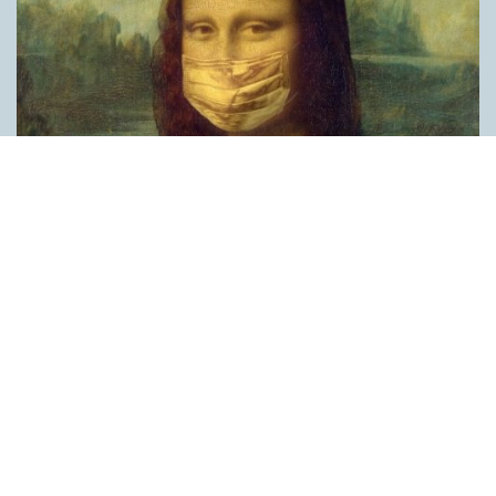
Covid, schmovid – rimmen som lättar upp i
pandemin
SPRÅKBLOGGEN
Corona, schmorona – covid, schmovid – pandemic,
schmandemic. Det kan se barnsligt ut, men den här sortens
lekfulla rim fyller en funktion, även bland vuxna. Det handlar om
reduplikationer, det vill säga när ett ord upprepas. I detta fall
inleder ett ”schm” eller ”shm” det upprepade ordet. ”Schm”-
rimmen kommer ursprungligen från jiddish, men har kommit att
användas mer allmänt i engelskan, särskilt i USA, bland annat
för att markera ironi, hån eller skepsis. Men enligt en studie på
Malmö universitet används den här sortens reduplikationer nu