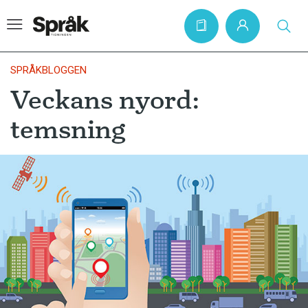
SPRÅKBLOGGEN
Veckans nyord:
Hem
temsning
Artiklar
Krönikor
Språkfrågor
Skrivtips
Bokrecensioner
Kviss
Podden