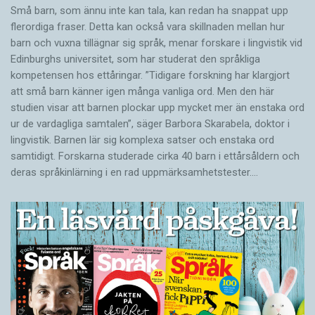
Små barn, som ännu inte kan tala, kan redan ha snappat upp
flerordiga fraser. Detta kan också vara skillnaden mellan hur
barn och vuxna tillägnar sig språk, menar forskare i lingvistik vid
Edinburghs universitet, som har studerat den språkliga
kompetensen hos ettåringar. ”Tidigare forskning har klargjort
att små barn känner igen många vanliga ord. Men den här
studien visar att barnen plockar upp mycket mer än enstaka ord
ur de vardagliga samtalen”, säger Barbora Skarabela, doktor i
lingvistik. Barnen lär sig komplexa satser och enstaka ord
samtidigt. Forskarna studerade cirka 40 barn i ettårsåldern och
deras språkinlärning i en rad uppmärksamhetstester.…