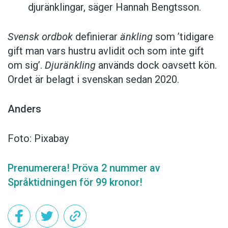
djuränklingar, säger Hannah Bengtsson.
Svensk ordbok
definierar
änkling
som ’tidigare
gift man vars hustru av­lidit och som inte gift
om sig’.
Djuränkling
används dock oavsett kön.
Ordet är belagt i svenskan sedan 2020.
Anders
Foto: Pixabay
Prenumerera! Pröva 2 nummer av
Språktidningen för 99 kronor!