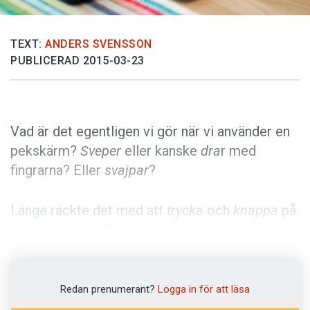
Anmäl till språkpolisen
Föreslå nyord
TEXT:
ANDERS SVENSSON
Annonsera
PUBLICERAD 2015-03-23
Prenumerera
Läs Språktidningen digitalt
Vad är det egentligen vi gör när vi använder en
Press
pekskärm?
Sveper
eller kanske
dra
r med
fingrarna? Eller
svajpar
?
Länge räckte det med att
trycka
och
knappa
på
mobiltelefoner. Pekskärmens intåg har de
senaste åren skapat ett behov av nya rörelser.
Redan 2012 efterlyste Eva Wieselgren i
Göteborgs-Posten ett nytt verb för just denna
Redan prenumerant?
Logga in för att läsa
företeelse: