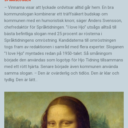
SPRÅKBLOGGEN
– Vinnarna visar att lyckade ordvitsar alltid går hem. En bra
kommunslogan kombinerar ett träffsäkert budskap om
kommunen med en humoristisk knorr, säger Anders Svensson,
chefredaktör för Språktidningen. ”I love Hjo” utsågs alltså till
bästa befintliga slogan med 25 procent av rösterna i
Språktidningens omröstning. Kandidaterna till omröstningen
togs fram av redaktionen i samråd med flera experter. Sloganen
”I love Hjo” myntades redan på 1950-talet. Så småningom
började den användas som logotyp för Hjo Tidning tillsammans
med ett rött hjärta. Senare började även kommunen använda
samma slogan. – Den är ovärderlig och tidlös. Den är klar och
tydlig. Den är lätt…