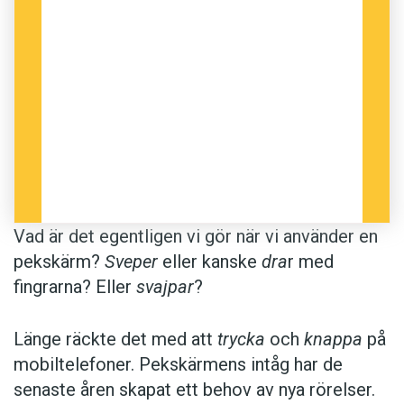
Hur det blir med
svajpas
framtid i svenskan
återstår att se.
Svepa
är åtminstone belagt
sedan 1300-talet.
Anders
Vad är det egentligen vi gör när vi använder en
pekskärm?
Sveper
eller kanske
dra
r med
fingrarna? Eller
svajpar
?
Länge räckte det med att
trycka
och
knappa
på
mobiltelefoner. Pekskärmens intåg har de
senaste åren skapat ett behov av nya rörelser.