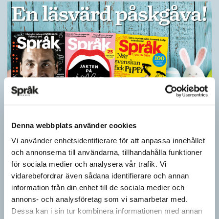
Denna webbplats använder cookies
Ge bort Språktidningen till påsk!
Vi använder enhetsidentifierare för att anpassa innehållet
SPRÅKBLOGGEN
och annonserna till användarna, tillhandahålla funktioner
Inför påsken har vi ett riktigt fint erbjudande. Just nu kan du ge
för sociala medier och analysera vår trafik. Vi
bort 3 nummer av Språktidningen för bara 99 kronor! Du kan
vidarebefordrar även sådana identifierare och annan
också…
information från din enhet till de sociala medier och
annons- och analysföretag som vi samarbetar med.
Dessa kan i sin tur kombinera informationen med annan