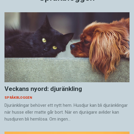
Veckans nyord: djuränkling
SPRÅKBLOGGEN
Djuränklingar behöver ett nytt hem. Husdjur kan bli djuränklingar
när husse eller matte går bort. När en djurägare avlider kan
husdjuren bli hemlösa. Om ingen…