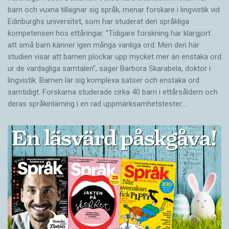
barn och vuxna tillägnar sig språk, menar forskare i lingvistik vid
Edinburghs universitet, som har studerat den språkliga
kompetensen hos ettåringar. ”Tidigare forskning har klargjort
att små barn känner igen många vanliga ord. Men den här
studien visar att barnen plockar upp mycket mer än enstaka ord
ur de vardagliga samtalen”, säger Barbora Skarabela, doktor i
lingvistik. Barnen lär sig komplexa satser och enstaka ord
samtidigt. Forskarna studerade cirka 40 barn i ettårsåldern och
deras språkinlärning i en rad uppmärksamhetstester.…