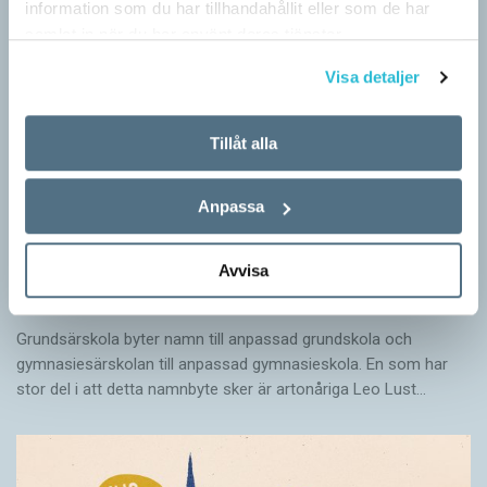
information som du har tillhandahållit eller som de har
samlat in när du har använt deras tjänster.
Visa detaljer
Tillåt alla
Anpassa
Avvisa
Särskolan byter namn
SPRÅKBLOGGEN
Grundsärskola byter namn till anpassad grundskola och
gymnasiesärskolan till anpassad gymnasieskola. En som har
stor del i att detta namnbyte sker är artonåriga Leo Lust…