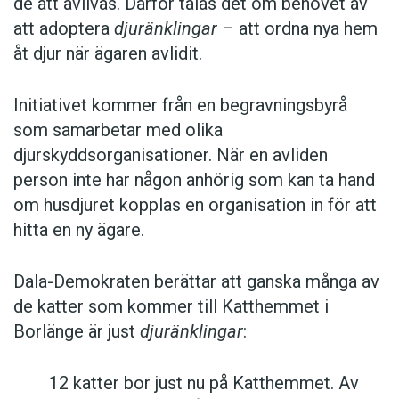
de att avlivas. Därför talas det om behovet av
att adoptera
djuränklingar
– att ordna nya hem
åt djur när ägaren avlidit.
Initiativet kommer från en begravningsbyrå
som samarbetar med olika
djurskyddsorganisationer. När en avliden
person inte har någon anhörig som kan ta hand
om husdjuret kopplas en organisation in för att
hitta en ny ägare.
Dala-Demokraten berättar att ganska många av
de katter som kommer till Katthemmet i
Borlänge är just
djuränklingar
:
12 katter bor just nu på Katthemmet. Av