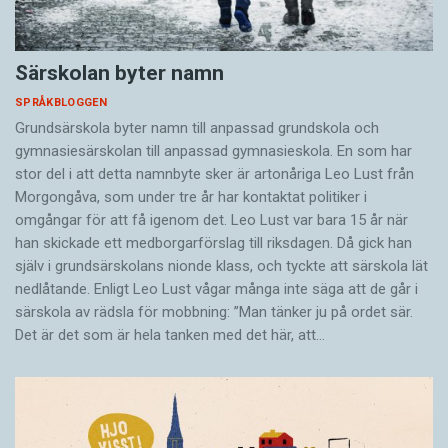
Särskolan byter namn
SPRÅKBLOGGEN
Grundsärskola byter namn till anpassad grundskola och
gymnasiesärskolan till anpassad gymnasieskola. En som har
stor del i att detta namnbyte sker är artonåriga Leo Lust från
Morgongåva, som under tre år har kontaktat politiker i
omgångar för att få igenom det. Leo Lust var bara 15 år när
han skickade ett medborgarförslag till riksdagen. Då gick han
själv i grundsärskolans nionde klass, och tyckte att särskola lät
nedlåtande. Enligt Leo Lust vågar många inte säga att de går i
särskola av rädsla för mobbning: ”Man tänker ju på ordet sär.
Det är det som är hela tanken med det här, att…